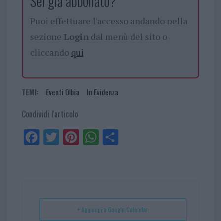
Sei già abbonato?
Puoi effettuare l'accesso andando nella
sezione
Login
dal menù del sito o
cliccando
qui
TEMI:
Eventi Olbia
In Evidenza
Condividi l'articolo
Fa
Tw
Pi
W
Sh
ce
itt
nt
ha
ar
bo
er
er
ts
e
ok
es
Ap
t
p
+ Aggiungi a Google Calendar