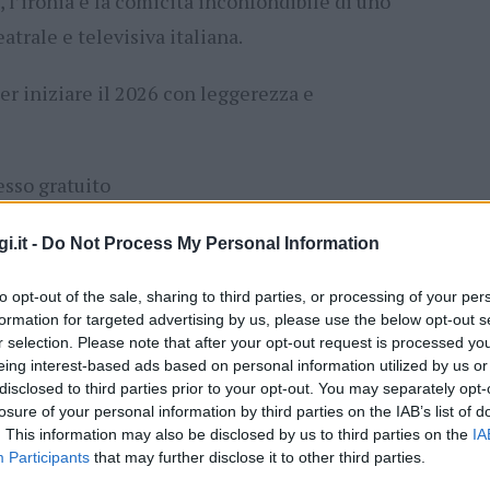
, l’ironia e la comicità inconfondibile di uno
atrale e televisiva italiana.
r iniziare il 2026 con leggerezza e
esso gratuito
i.it -
Do Not Process My Personal Information
to opt-out of the sale, sharing to third parties, or processing of your per
ità nazionali?
formation for targeted advertising by us, please use the below opt-out s
r selection. Please note that after your opt-out request is processed y
al mese
cliccando
qui
eing interest-based ads based on personal information utilized by us or
disclosed to third parties prior to your opt-out. You may separately opt-
losure of your personal information by third parties on the IAB’s list of
. This information may also be disclosed by us to third parties on the
IA
Participants
that may further disclose it to other third parties.
ando nella sezione
Login
dal menù del sito