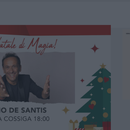
MEDICALE AVANZATA IN EUROPA: CLASSIFICA DEI 5 CENTRI DI RIFERIMENTO
U, IL COMUNE COMPLETA L’ITER
 PER COMPARSE IN COSTA SMERALDA
DE SFIDA DELLA VELA NELL’ESTATE 2026