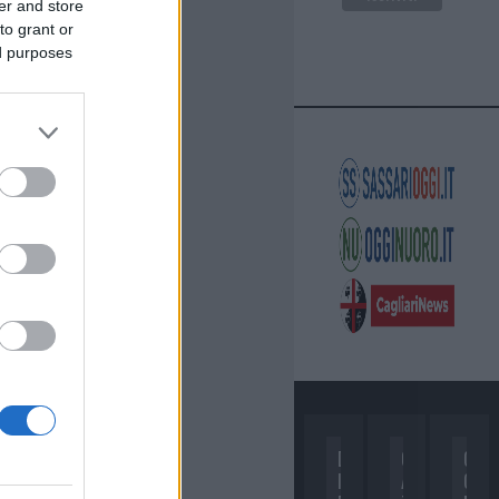
er and store
to grant or
ed purposes
D
C
C
I
A
O