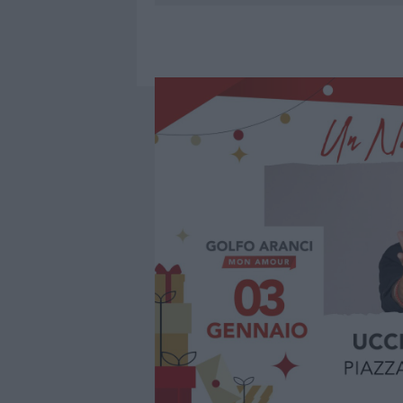
7 AGOSTO 2026
|
MIGLIORI CLINICHE DI ESTETICA 
PER I TRATTAMENTI LASER NON INVASIVI
7 AGOSTO 2026
|
NUOVI STALLI RESIDENTI A PALA
7 AGOSTO 2026
|
FILM INTERNAZIONALE, CASTING
7 AGOSTO 2026
|
PORTO ROTONDO OSPITA LA GRAN