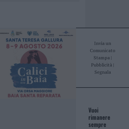
Invia un
Comunicato
Stampa
|
Pubblicità
|
Segnala
Vuoi
rimanere
sempre