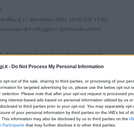
.
eddu, il 17 dicembre, dalle 10:00 alle 13.00,
animazione del villaggio e spettacolo artisti
li del Christmas circus, acrobatica aerea su
 alla ruota, magie di fuoco.
i.it -
Do Not Process My Personal Information
ità nazionali?
to opt-out of the sale, sharing to third parties, or processing of your per
formation for targeted advertising by us, please use the below opt-out s
r selection. Please note that after your opt-out request is processed y
al mese
cliccando
qui
eing interest-based ads based on personal information utilized by us or
disclosed to third parties prior to your opt-out. You may separately opt-
losure of your personal information by third parties on the IAB’s list of
. This information may also be disclosed by us to third parties on the
IA
Participants
that may further disclose it to other third parties.
ando nella sezione
Login
dal menù del sito