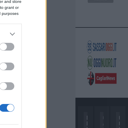
er and store
to grant or
ed purposes
D
C
C
I
A
O