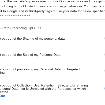
 that this website/app uses one or more Google services and may gath
including but not limited to your visit or usage behaviour. You may click 
 to Google and its third-party tags to use your data for below specifi
ogle consent section.
Aranci
Spettacolo Golfo Aranci
l Data Processing Opt Outs
o opt-out of the Sharing of my personal data.
In
o opt-out of the Sale of my Personal Data.
In
to opt-out of processing my Personal Data for Targeted
ing.
+ Esporta iCal
In
o opt-out of Collection, Use, Retention, Sale, and/or Sharing
ersonal Data that Is Unrelated with the Purposes for which it
lected.
,
Out
OLFO ARANCI
SPETTACOLO GOLFO ARANCI