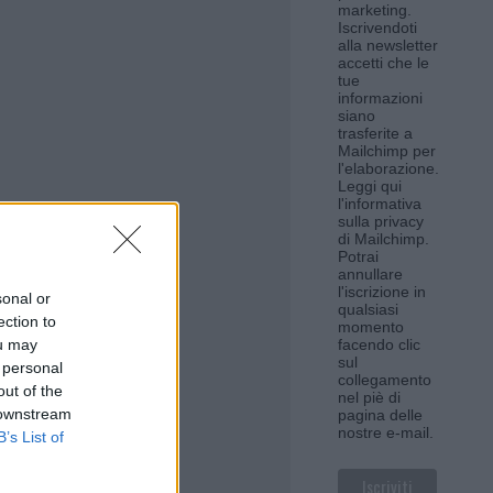
marketing.
Iscrivendoti
alla newsletter
accetti che le
tue
informazioni
siano
trasferite a
Mailchimp per
l'elaborazione.
Leggi qui
l'informativa
sulla privacy
di Mailchimp
.
Potrai
annullare
l'iscrizione in
sonal or
qualsiasi
ection to
momento
ou may
facendo clic
sul
 personal
collegamento
out of the
nel piè di
 downstream
pagina delle
nostre e-mail.
B’s List of