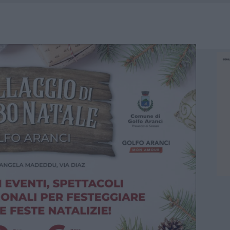
HE IL CENTRO ACCOGLIENZA MINORI CHIUDE
RO SPACCIO E DEGRADO: ESPLODE LA PROTESTA
SCEGLIERE LA SOLUZIONE IDEALE PER LA CASA E L’UFFICIO
KEND A OLBIA E IN GALLURA