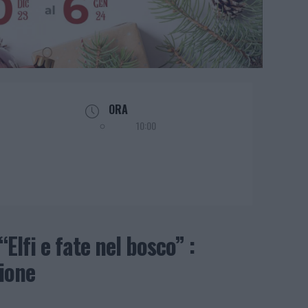
ORA
10:00
“Elfi e fate nel bosco” :
ione