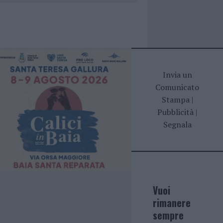
Invia un
Comunicato
Stampa
|
Pubblicità
|
Segnala
Vuoi
rimanere
sempre