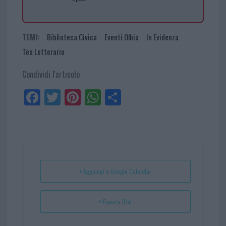
TEMI:
Biblioteca Civica
Eventi Olbia
In Evidenza
Tea Letterario
Condividi l'articolo
Fa
Tw
Pi
W
Sh
ce
itt
nt
ha
ar
bo
er
er
ts
e
ok
es
Ap
t
p
+ Aggiungi a Google Calendar
+ Esporta iCal