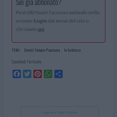
Sei già abbonato?
Puoi effettuare l'accesso andando nella
sezione
Login
dal menù del sito o
cliccando
qui
TEMI:
Eventi Tempio Pausania
In Evidenza
Condividi l'articolo
Fa
Tw
Pi
W
Sh
ce
itt
nt
ha
ar
bo
er
er
ts
e
ok
es
Ap
t
p
+ Aggiungi a Google Calendar