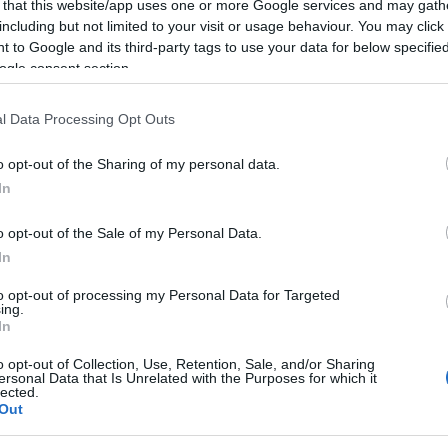
angianus annuncia a sorpresa I Tiromancino
 that this website/app uses one or more Google services and may gath
including but not limited to your visit or usage behaviour. You may click 
4 settembre. Il concerto sarà alle ore 22.00 e
 to Google and its third-party tags to use your data for below specifi
 via Roma con ingresso gratuito. I
ogle consent section.
ione della festa di Sant’Isidoro, San
l Data Processing Opt Outs
o opt-out of the Sharing of my personal data.
In
ità nazionali?
o opt-out of the Sale of my Personal Data.
al mese
cliccando
qui
In
to opt-out of processing my Personal Data for Targeted
ing.
In
ando nella sezione
Login
dal menù del sito
o opt-out of Collection, Use, Retention, Sale, and/or Sharing
ersonal Data that Is Unrelated with the Purposes for which it
lected.
Out