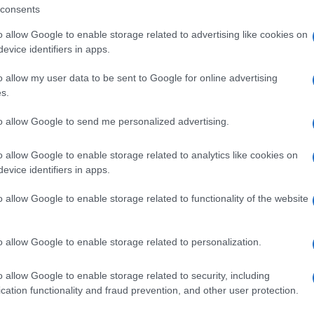
ra
In Evidenza
Tiromancino A Calangianus
consents
o allow Google to enable storage related to advertising like cookies on
evice identifiers in apps.
o allow my user data to be sent to Google for online advertising
s.
to allow Google to send me personalized advertising.
o allow Google to enable storage related to analytics like cookies on
+ Esporta iCal
evice identifiers in apps.
o allow Google to enable storage related to functionality of the website
,
,
GALLURA
IN EVIDENZA
TIROMANCINO A CALANGIANUS
o allow Google to enable storage related to personalization.
o allow Google to enable storage related to security, including
cation functionality and fraud prevention, and other user protection.