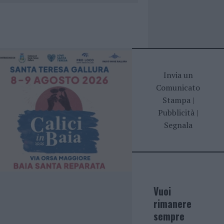
Invia un
Comunicato
Stampa
|
Pubblicità
|
Segnala
Vuoi
rimanere
sempre