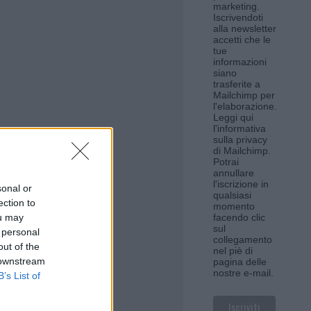
marketing.
Iscrivendoti
alla newsletter
accetti che le
tue
informazioni
siano
trasferite a
Mailchimp per
l'elaborazione.
Leggi qui
l'informativa
sulla privacy
di Mailchimp
.
Potrai
annullare
l'iscrizione in
sonal or
qualsiasi
ection to
momento
ou may
facendo clic
sul
 personal
collegamento
out of the
nel piè di
 downstream
pagina delle
nostre e-mail.
B’s List of