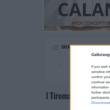
DATA
Set 14 2024
Galluraogg
Evento terminato!
If you wish 
sensitive in
confirm you
continue se
information 
I Tiromancino in con
further disc
participants
Downstream 