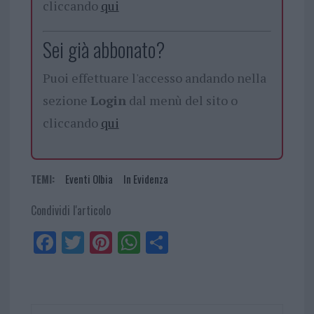
cliccando
qui
Sei già abbonato?
Puoi effettuare l'accesso andando nella
sezione
Login
dal menù del sito o
cliccando
qui
TEMI:
Eventi Olbia
In Evidenza
Condividi l'articolo
Fa
Tw
Pi
W
Sh
ce
itt
nt
ha
ar
bo
er
er
ts
e
ok
es
Ap