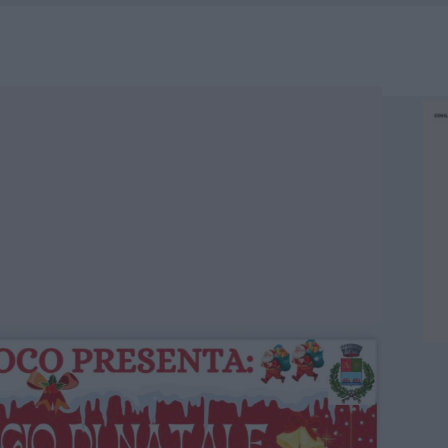
IAMME A LA MADDALENA, INCENDIO A MONTI D’À RENA
KEND A OLBIA E IN GALLURA
 BELLA ANCHE DAL VIVO: UN AMICO VIP SVELA COME FA
 A FUOCO DUE FURGONI