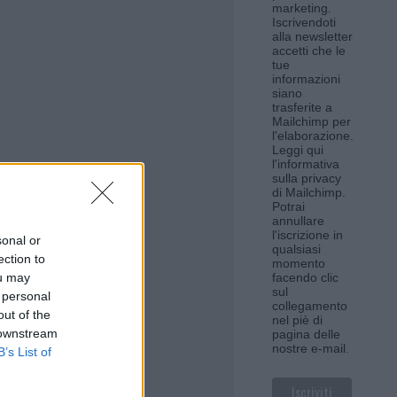
marketing.
Iscrivendoti
alla newsletter
accetti che le
tue
informazioni
siano
trasferite a
Mailchimp per
l'elaborazione.
Leggi qui
l'informativa
sulla privacy
di Mailchimp
.
Potrai
annullare
l'iscrizione in
sonal or
qualsiasi
ection to
momento
ou may
facendo clic
sul
 personal
collegamento
out of the
nel piè di
 downstream
pagina delle
nostre e-mail.
B’s List of