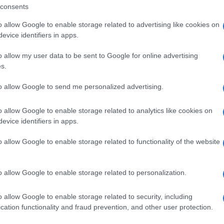
consents
conquistare Aglientu con un evento
o allow Google to enable storage related to advertising like cookies on
evice identifiers in apps.
 Il
22 dicembre
, a partire dalle
16:30
,
Piazza
o e proprio
Villaggio di Natale
, ricco di
o allow my user data to be sent to Google for online advertising
s.
a.
to allow Google to send me personalized advertising.
i
,
grandi mascotte
,
scivoli gonfiabili
e la
le
, i bambini potranno vivere un pomeriggio
o allow Google to enable storage related to analytics like cookies on
evice identifiers in apps.
sceranno trasportare dalla gioia e dalla
o allow Google to enable storage related to functionality of the website
o dell’anno.
oni come lo
zucchero filato
e tante altre
o allow Google to enable storage related to personalization.
sperienza ancora più speciale. Il tutto con
o allow Google to enable storage related to security, including
ere a tutta la comunità di partecipare e
cation functionality and fraud prevention, and other user protection.