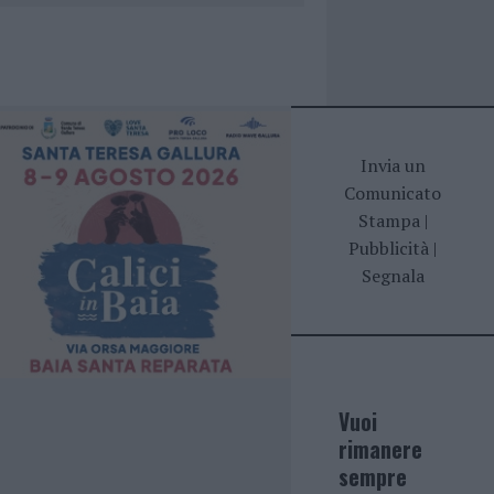
Invia un
Comunicato
Stampa
|
Pubblicità
|
Segnala
Vuoi
rimanere
sempre