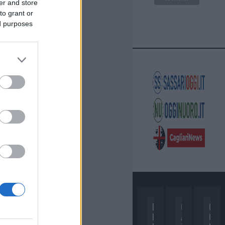
er and store
to grant or
ed purposes
D
C
C
I
A
O