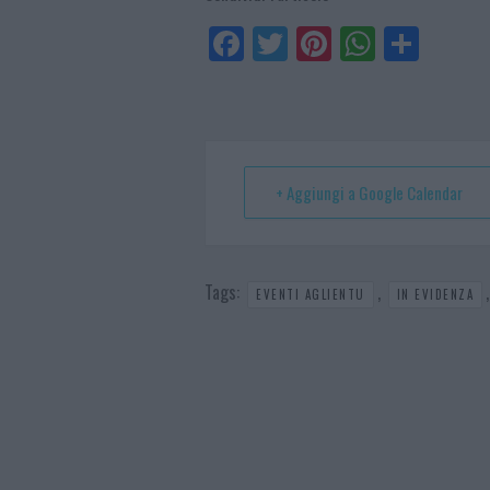
Fa
Tw
Pi
W
Sh
ce
itt
nt
ha
ar
bo
er
er
ts
e
ok
es
Ap
t
p
+ Aggiungi a Google Calendar
Tags:
,
EVENTI AGLIENTU
IN EVIDENZA