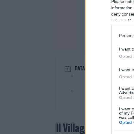
Please note
information 
deny consent
in below Go
Persona
I want t
Opted 
DATA
I want t
Dic 22 2025
Opted 
I want 
Evento terminato!
Advertis
Opted 
I want t
of my P
was col
Opted 
Il Villaggio di Natale