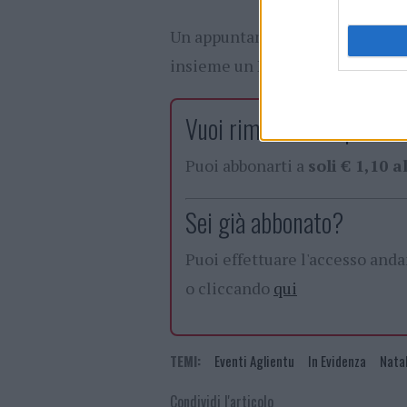
Un appuntamento da non perder
insieme un Natale fatto di dive
Vuoi rimuovere le pubblic
Puoi abbonarti a
soli € 1,10 
Sei già abbonato?
Puoi effettuare l'accesso and
o cliccando
qui
TEMI:
Eventi Aglientu
In Evidenza
Natal
Condividi l'articolo