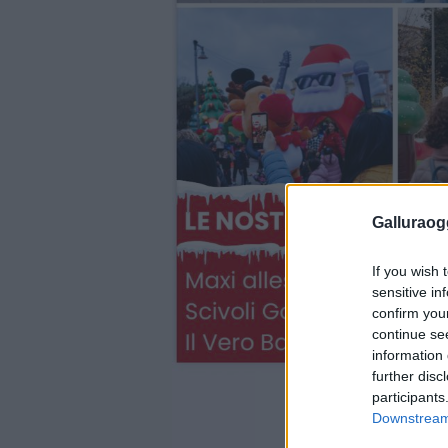
Galluraogg
If you wish 
sensitive in
confirm you
continue se
information 
further disc
participants
Downstream 