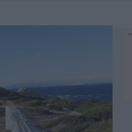
HE IL CENTRO ACCOGLIENZA MINORI CHIUDE
RO SPACCIO E DEGRADO: ESPLODE LA PROTESTA
SCEGLIERE LA SOLUZIONE IDEALE PER LA CASA E L’UFFICIO
KEND A OLBIA E IN GALLURA