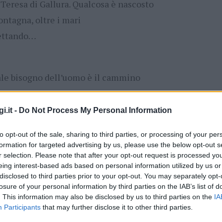
a Teresa di Gallura. Qualcosa è nascosto
ntagna, oltre i mari
pettando…
ale bisogno dell’uomo è il cammino
i.it -
Do Not Process My Personal Information
to opt-out of the sale, sharing to third parties, or processing of your per
formation for targeted advertising by us, please use the below opt-out s
r selection. Please note that after your opt-out request is processed y
uriato
eing interest-based ads based on personal information utilized by us or
disclosed to third parties prior to your opt-out. You may separately opt-
losure of your personal information by third parties on the IAB’s list of
. This information may also be disclosed by us to third parties on the
IA
entieri di meraviglia! Contattare Monia
Participants
that may further disclose it to other third parties.