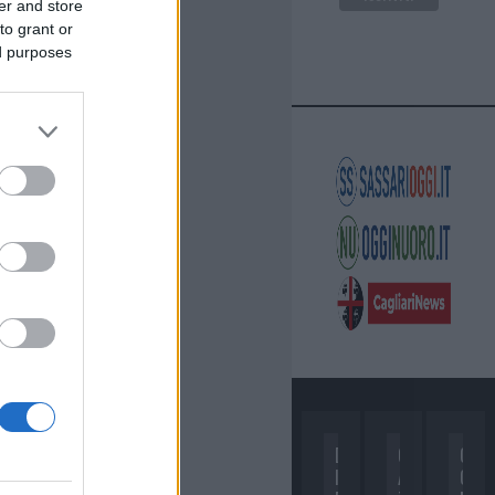
er and store
to grant or
ed purposes
D
C
C
I
A
O