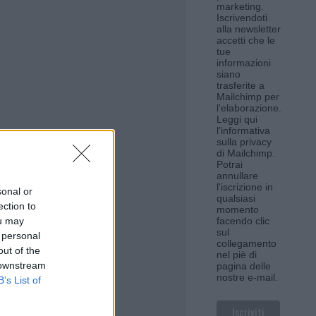
marketing.
Iscrivendoti
alla newsletter
accetti che le
tue
informazioni
siano
trasferite a
Mailchimp per
l'elaborazione.
Leggi qui
l'informativa
sulla privacy
di Mailchimp
.
Potrai
annullare
l'iscrizione in
sonal or
qualsiasi
ection to
momento
ou may
facendo clic
sul
 personal
collegamento
out of the
nel piè di
 downstream
pagina delle
nostre e-mail.
B’s List of