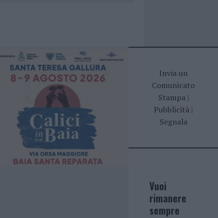
Invia un
Comunicato
Stampa
|
Pubblicità
|
Segnala
Vuoi
rimanere
sempre