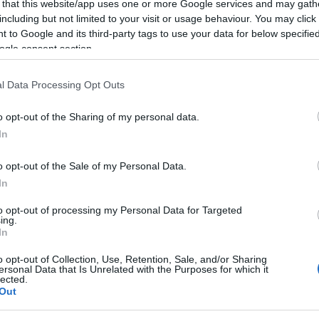
ursionistica
 that this website/app uses one or more Google services and may gath
including but not limited to your visit or usage behaviour. You may click 
 to Google and its third-party tags to use your data for below specifi
ità nazionali?
ogle consent section.
al mese
cliccando
qui
l Data Processing Opt Outs
o opt-out of the Sharing of my personal data.
In
ando nella sezione
Login
dal menù del sito
o opt-out of the Sale of my Personal Data.
In
to opt-out of processing my Personal Data for Targeted
ing.
In
o opt-out of Collection, Use, Retention, Sale, and/or Sharing
ersonal Data that Is Unrelated with the Purposes for which it
lected.
Out