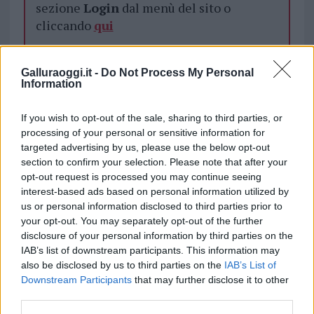
sezione
Login
dal menù del sito o
cliccando
qui
Galluraoggi.it -
Do Not Process My Personal
TEMI:
Farmacie Gallura
Information
Giornata Di Raccolta Del Farmaco
Notizie Gallura
If you wish to opt-out of the sale, sharing to third parties, or
Notizie in tempo reale?
processing of your personal or sensitive information for
Entra nel canale telegram di
targeted advertising by us, please use the below opt-out
section to confirm your selection. Please note that after your
GalluraOggi.it
opt-out request is processed you may continue seeing
interest-based ads based on personal information utilized by
us or personal information disclosed to third parties prior to
your opt-out. You may separately opt-out of the further
Inviaci le tue segnalazioni,
disclosure of your personal information by third parties on the
i tuoi video e le tue foto
IAB’s list of downstream participants. This information may
also be disclosed by us to third parties on the
IAB’s List of
Su WhatsApp al numero +39
Downstream Participants
that may further disclose it to other
345 356 7512
third parties.