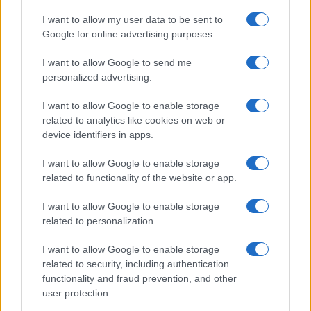
I want to allow my user data to be sent to
Sangue, musica e solidarietà con Avis Olbia al
Google for online advertising purposes.
Delta Center
I want to allow Google to send me
personalized advertising.
Meteo Olbia 9 agosto, temperature in calo
I want to allow Google to enable storage
related to analytics like cookies on web or
device identifiers in apps.
Salmo finisce in ospedale a Catania, ma il tour
va avanti: “Sicilia, ci sono”
I want to allow Google to enable storage
related to functionality of the website or app.
Jovanotti, Gabry Ponte e Alfa: Olbia ombelico del
I want to allow Google to enable storage
related to personalization.
mondo per una notte
I want to allow Google to enable storage
Giorgia Meloni a La Maddalena, la vicesindaco:
related to security, including authentication
functionality and fraud prevention, and other
“Orgoglio e discrezione per visita privata̶…
user protection.