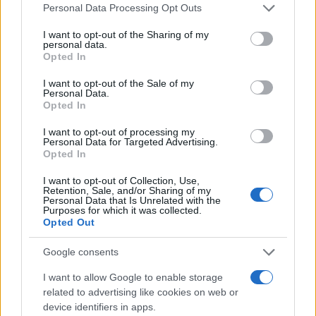
Please note that this website/app uses one or more Google
Personal Data Processing Opt Outs
services and may gather and store information including but
not limited to your visit or usage behaviour. You may click to
I want to opt-out of the Sharing of my
personal data.
grant or deny consent to Google and its third-party tags to
Ricevi le nostre ultime news
Opted In
use your data for below specified purposes in below Google
consent section.
I want to opt-out of the Sale of my
da
Google News
Personal Data.
Opted In
I want to opt-out of processing my
Personal Data for Targeted Advertising.
Condividi l'articolo
Opted In
F
T
Pi
W
S
I want to opt-out of Collection, Use,
Retention, Sale, and/or Sharing of my
a
w
n
h
h
Personal Data that Is Unrelated with the
Purposes for which it was collected.
ce
it
te
at
a
Opted Out
Articolo precedente
b
te
re
s
re
Prossimo articolo
Google consents
o
r
st
A
I want to allow Google to enable storage
o
p
related to advertising like cookies on web or
NOTIZIE RECENTI
k
p
device identifiers in apps.