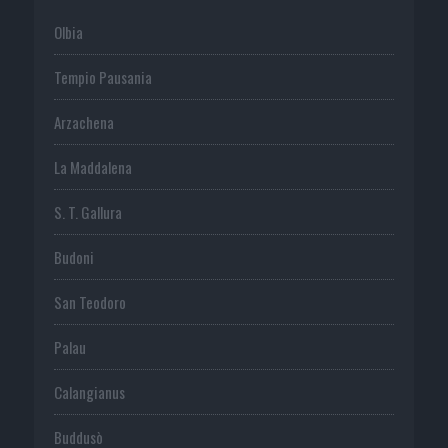
Olbia
Tempio Pausania
Arzachena
La Maddalena
S. T. Gallura
Budoni
San Teodoro
Palau
Calangianus
Buddusò