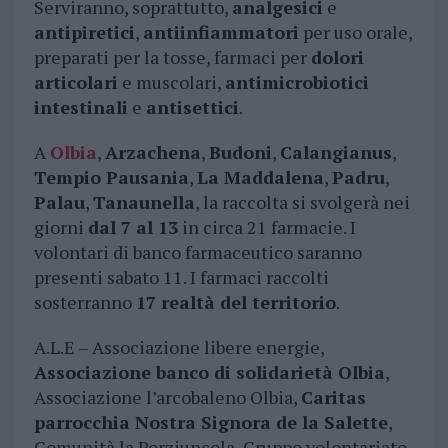
Serviranno, soprattutto,
analgesici
e
antipiretici
,
antiinfiammatori
per uso orale,
preparati per la tosse, farmaci per
dolori
articolari
e muscolari,
antimicrobiotici
intestinali
e
antisettici
.
A
Olbia
,
Arzachena
,
Budoni
,
Calangianus
,
Tempio Pausania
,
La Maddalena
,
Padru
,
Palau
,
Tanaunella
, la raccolta si svolgerà nei
giorni
dal 7 al 13
in circa 21 farmacie. I
volontari di banco farmaceutico saranno
presenti sabato 11. I farmaci raccolti
sosterranno
17 realtà del territorio
.
A.L.E – Associazione libere energie,
Associazione banco di solidarietà Olbia
,
Associazione l’arcobaleno Olbia,
Caritas
parrocchia Nostra Signora de la Salette
,
Comunità la Porziuncola, Gruppo volontariato