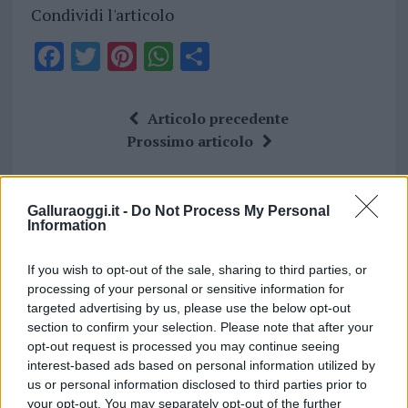
Condividi l'articolo
F
T
Pi
W
S
a
w
n
h
h
ce
it
te
at
a
Articolo precedente
b
te
re
s
re
Prossimo articolo
o
r
st
A
o
p
Galluraoggi.it -
Do Not Process My Personal
NOTIZIE RECENTI
k
p
Information
Incendi, a San Pasquale arriva il Campo Base:
If you wish to opt-out of the sale, sharing to third parties, or
processing of your personal or sensitive information for
l’inaugurazione
targeted advertising by us, please use the below opt-out
section to confirm your selection. Please note that after your
Andrea Mura conquista Palau: grande
opt-out request is processed you may continue seeing
interest-based ads based on personal information utilized by
partecipazione per il suo racconto
us or personal information disclosed to third parties prior to
your opt-out. You may separately opt-out of the further