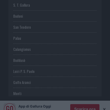
S. T. Gallura
Budoni
San Teodoro
Palau
Calangianus
Buddusò
Loiri P. S. Paolo
Golfo Aranci
Monti
Telti
App di Gallura Oggi
×
Scarica ora