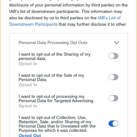
disclosure of your personal information by third parties on the
Calangianus, allarme sul centro accoglienza
IAB’s list of downstream participants. This information may
minori, Albieri: “Episodi gravissimi”
also be disclosed by us to third parties on the
IAB’s List of
Downstream Participants
that may further disclose it to other
third parties.
Gallura, finti clienti svuotano le suite: furto da
50mila nel resort
Please note that this website/app uses one or more Google
Personal Data Processing Opt Outs
services and may gather and store information including but
not limited to your visit or usage behaviour. You may click to
I want to opt-out of the Sharing of my
Meteo Olbia 7 agosto, sole e caldo tornano
personal data.
grant or deny consent to Google and its third-party tags to
Opted In
protagonisti
use your data for below specified purposes in below Google
consent section.
I want to opt-out of the Sale of my
Personal Data.
Test tunnel Olbia: rampe chiuse ancora fino a
Opted In
fine agosto
I want to opt-out of processing my
Personal Data for Targeted Advertising.
Opted In
Aggius conquista la classifica delle mete più
amate dell’estate 2026
I want to opt-out of Collection, Use,
Retention, Sale, and/or Sharing of my
Personal Data that Is Unrelated with the
Purposes for which it was collected.
Opted Out