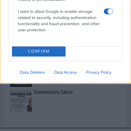
I want to allow Google to enable storage
I nostri cari
related to security, including authentication
functionality and fraud prevention, and other
user protection.
I nostri cari
CONFIRM
I nostri cari
Data Deletion
Data Access
Privacy Policy
Giovannimaria Cabras