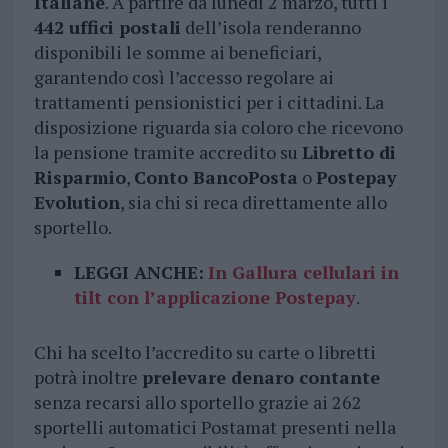
Italiane
. A partire da lunedì 2 marzo, tutti i
442 uffici postali
dell’isola renderanno
disponibili le somme ai beneficiari,
garantendo così l’accesso regolare ai
trattamenti pensionistici per i cittadini. La
disposizione riguarda sia coloro che ricevono
la pensione tramite accredito su
Libretto di
Risparmio
,
Conto BancoPosta
o
Postepay
Evolution
, sia chi si reca direttamente allo
sportello.
LEGGI ANCHE:
In Gallura cellulari in
tilt con l’applicazione Postepay
.
Chi ha scelto l’accredito su carte o libretti
potrà inoltre
prelevare denaro contante
senza recarsi allo sportello grazie ai 262
sportelli automatici Postamat presenti nella