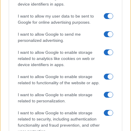
Puoi effettuare l'accesso andando nella
device identifiers in apps.
sezione
Login
dal menù del sito o
I want to allow my user data to be sent to
cliccando
qui
Google for online advertising purposes.
I want to allow Google to send me
personalized advertising.
TEMI:
Giulio Pes
Luca Grilli
Mauro Atzei
Notizie Gallura
Porto Cervo Racing
I want to allow Google to enable storage
Rally Terra Sarda
related to analytics like cookies on web or
device identifiers in apps.
Inviaci le tue segnalazioni,
i tuoi video e le tue foto
I want to allow Google to enable storage
related to functionality of the website or app.
Su WhatsApp al numero +39
345 356 7512
I want to allow Google to enable storage
related to personalization.
I want to allow Google to enable storage
related to security, including authentication
Notizie in tempo reale?
functionality and fraud prevention, and other
Entra nel canale telegram di