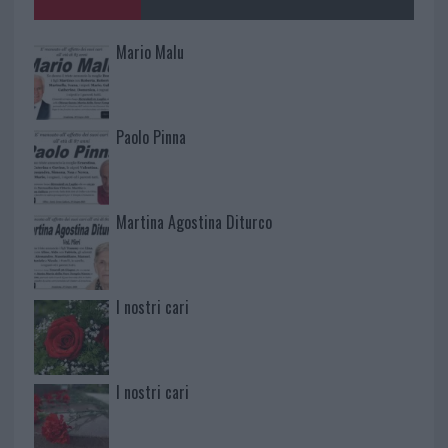
Mario Malu
Paolo Pinna
Martina Agostina Diturco
I nostri cari
I nostri cari