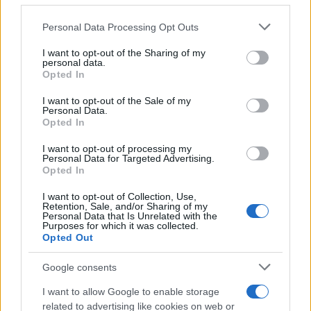
Please note that this website/app uses one or more Google
Personal Data Processing Opt Outs
services and may gather and store information including but
not limited to your visit or usage behaviour. You may click to
I want to opt-out of the Sharing of my
personal data.
grant or deny consent to Google and its third-party tags to
Opted In
use your data for below specified purposes in below Google
consent section.
I want to opt-out of the Sale of my
Personal Data.
Opted In
I want to opt-out of processing my
Personal Data for Targeted Advertising.
Opted In
Vuoi rimuovere le pubblicità nazionali?
I want to opt-out of Collection, Use,
Retention, Sale, and/or Sharing of my
Personal Data that Is Unrelated with the
Purposes for which it was collected.
Puoi abbonarti a
soli € 1,10 al mese
Opted Out
cliccando
qui
Google consents
Sei già abbonato?
I want to allow Google to enable storage
related to advertising like cookies on web or