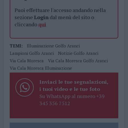
Puoi effettuare l'accesso andando nella
sezione
Login
dal menù del sito o
cliccando
qui
TEMI:
Illuminazione Golfo Aranci
Lampioni Golfo Aranci
Notizie Golfo Aranci
Via Cala Moresca
Via Cala Moresca Golfo Aranci
Via Cala Moresca Illuminazione
Inviaci le tue segnalazioni,
i tuoi video e le tue foto
Su WhatsApp al numero +39
345 356 7512