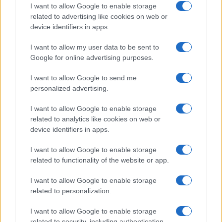
I want to allow Google to enable storage
Meteo Olbia 6 agosto, migliora il tempo in
related to advertising like cookies on web or
device identifiers in apps.
Gallura
I want to allow my user data to be sent to
Incidente Olbia, poliziotto in vacanza salva 6
Google for online advertising purposes.
persone: due bimbi tra i feriti
I want to allow Google to send me
personalized advertising.
Red Valley Festival, musica no-stop a Olbia fino
I want to allow Google to enable storage
alle 5
related to analytics like cookies on web or
device identifiers in apps.
I want to allow Google to enable storage
related to functionality of the website or app.
I want to allow Google to enable storage
related to personalization.
I want to allow Google to enable storage
related to security, including authentication