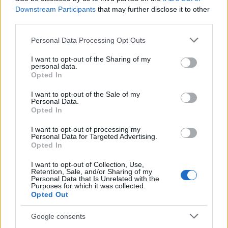
b
te
re
s
re
Downstream Participants
that may further disclose it to other
o
r
st
A
third parties.
o
p
Please note that this website/app uses one or more Google
Personal Data Processing Opt Outs
NOTIZIE RECENTI
k
p
services and may gather and store information including but
not limited to your visit or usage behaviour. You may click to
I want to opt-out of the Sharing of my
personal data.
grant or deny consent to Google and its third-party tags to
“Sul filo del discorso”: sold out ad Olbia per il
Opted In
use your data for below specified purposes in below Google
reading su Atzeni
consent section.
I want to opt-out of the Sale of my
Personal Data.
Opted In
La Maddalena, festa per i 30 anni del Diving
center di Tegge
I want to opt-out of processing my
Personal Data for Targeted Advertising.
Opted In
Esce di strada con l’auto ad Arzachena: ferito il
I want to opt-out of Collection, Use,
conducente
Retention, Sale, and/or Sharing of my
Personal Data that Is Unrelated with the
Purposes for which it was collected.
Opted Out
Turiste si perdono a Tavolara: salvate dai vigili
del fuoco
Google consents