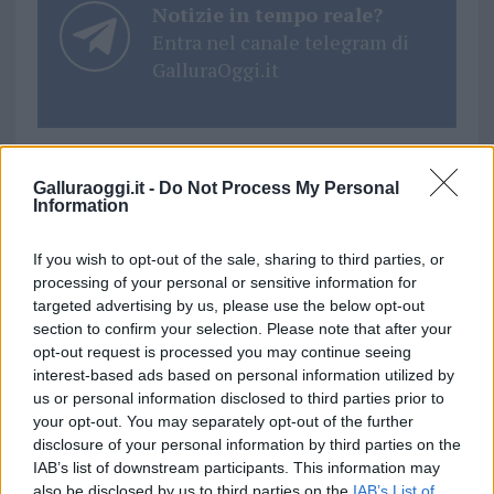
Notizie in tempo reale?
Entra nel canale telegram di
GalluraOggi.it
Galluraoggi.it -
Do Not Process My Personal
Ricevi le nostre ultime news
Information
da
Google News
If you wish to opt-out of the sale, sharing to third parties, or
processing of your personal or sensitive information for
targeted advertising by us, please use the below opt-out
section to confirm your selection. Please note that after your
Condividi l'articolo
opt-out request is processed you may continue seeing
interest-based ads based on personal information utilized by
F
T
Pi
W
S
us or personal information disclosed to third parties prior to
a
w
n
h
h
your opt-out. You may separately opt-out of the further
disclosure of your personal information by third parties on the
ce
it
te
at
a
Articolo precedente
IAB’s list of downstream participants. This information may
Prossimo articolo
also be disclosed by us to third parties on the
IAB’s List of