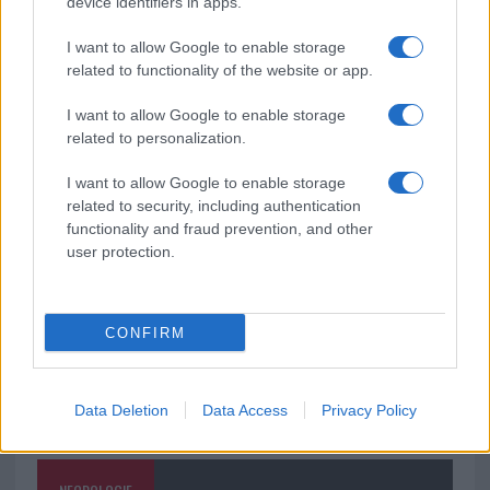
device identifiers in apps.
soluzione ideale per la casa e l’ufficio
I want to allow Google to enable storage
related to functionality of the website or app.
Monte Pino, la fine di un lungo dolore: storia e
rinascita della strada che segnò la Gallura
I want to allow Google to enable storage
related to personalization.
Raid nelle campagne di Berchidda, rischio per
I want to allow Google to enable storage
related to security, including authentication
la rete elettrica
functionality and fraud prevention, and other
user protection.
CONFIRM
Data Deletion
Data Access
Privacy Policy