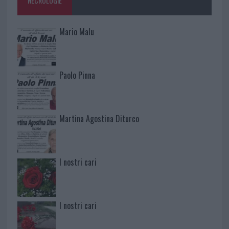
NECROLOGIE
Mario Malu
Paolo Pinna
Martina Agostina Diturco
I nostri cari
I nostri cari