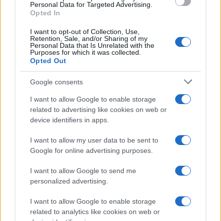
Personal Data for Targeted Advertising.
o
p
Opted In
NOTIZIE RECENTI
k
p
I want to opt-out of Collection, Use,
Retention, Sale, and/or Sharing of my
Personal Data that Is Unrelated with the
Le previsioni meteo per il weekend a Olbia e in
Purposes for which it was collected.
Opted Out
Gallura
Google consents
Michelle Hunziker in Gallura, bella anche dal
I want to allow Google to enable storage
vivo: un amico vip svela come fa
related to advertising like cookies on web or
device identifiers in apps.
Calangianus, dopo le polemiche il centro
I want to allow my user data to be sent to
accoglienza minori chiude
Google for online advertising purposes.
I want to allow Google to send me
Olbia, divieto di sosta contro spaccio e degrado:
personalized advertising.
esplode la protesta
I want to allow Google to enable storage
related to analytics like cookies on web or
Pausa caffè impeccabile: come scegliere la