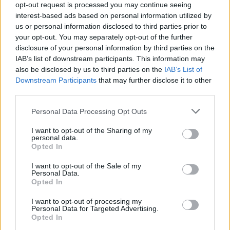
opt-out request is processed you may continue seeing
interest-based ads based on personal information utilized by
Ricevi le nostre ultime news
us or personal information disclosed to third parties prior to
your opt-out. You may separately opt-out of the further
da
Google News
disclosure of your personal information by third parties on the
IAB’s list of downstream participants. This information may
also be disclosed by us to third parties on the
IAB’s List of
Downstream Participants
that may further disclose it to other
Condividi l'articolo
third parties.
F
T
Pi
W
S
Please note that this website/app uses one or more Google
Personal Data Processing Opt Outs
services and may gather and store information including but
a
w
n
h
h
not limited to your visit or usage behaviour. You may click to
I want to opt-out of the Sharing of my
ce
it
te
at
a
personal data.
grant or deny consent to Google and its third-party tags to
Articolo precedente
Opted In
use your data for below specified purposes in below Google
b
te
re
s
re
Prossimo articolo
consent section.
I want to opt-out of the Sale of my
o
r
st
A
Personal Data.
Opted In
o
p
NOTIZIE RECENTI
I want to opt-out of processing my
k
p
Personal Data for Targeted Advertising.
Opted In