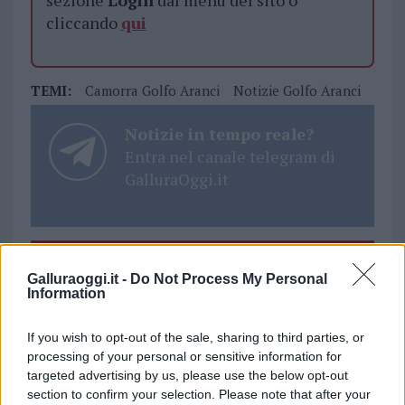
sezione
Login
dal menù del sito o
cliccando
qui
TEMI:
Camorra Golfo Aranci
Notizie Golfo Aranci
Notizie in tempo reale?
Entra nel canale telegram di
GalluraOggi.it
Inviaci le tue segnalazioni,
Galluraoggi.it -
Do Not Process My Personal
i tuoi video e le tue foto
Information
Su WhatsApp al numero +39
345 356 7512
If you wish to opt-out of the sale, sharing to third parties, or
processing of your personal or sensitive information for
targeted advertising by us, please use the below opt-out
section to confirm your selection. Please note that after your