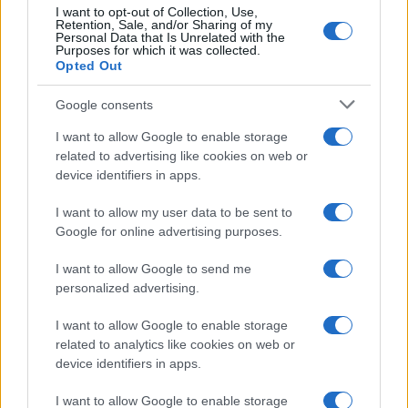
Olbia, le previsioni meteo per lunedì 10 agosto
I want to opt-out of Collection, Use,
2026
Retention, Sale, and/or Sharing of my
Personal Data that Is Unrelated with the
Purposes for which it was collected.
Opted Out
Le ultime offerte di lavoro a Olbia e in Gallura
Google consents
I want to allow Google to enable storage
Cumuli di rifiuti a Santa Teresa Gallura, la
related to advertising like cookies on web or
device identifiers in apps.
segnalazione dei residenti
I want to allow my user data to be sent to
Google for online advertising purposes.
Incendi in Gallura, devastati un chiosco e due
furgoni: le indagini
I want to allow Google to send me
personalized advertising.
Cannigione celebra la cultura gallurese con il
I want to allow Google to enable storage
“Poker letterario”
related to analytics like cookies on web or
device identifiers in apps.
È scontro tra Misericordia e Comune di Santa
I want to allow Google to enable storage