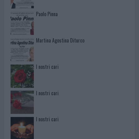
Paolo Pinna
Martina Agostina Diturco
I nostri cari
I nostri cari
I nostri cari