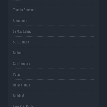
Tempio Pausania
Arzachena
La Maddalena
S. T. Gallura
Budoni
San Teodoro
Palau
Calangianus
Buddusò
Loiri P. S. Paolo