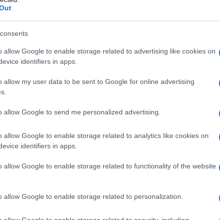
 e stato fisico. In modo semplice, il sistema
Out
ra nell’abitacolo e lo disperde all’esterno del
 aria più fresca e più secca dalle bocchette.
consents
o allow Google to enable storage related to advertising like cookies on
, entra in funzione il compressore. Questo
evice identifiers in apps.
e allo stato gassoso e lo comprime, aumentando
 arriva poi al condensatore, dove cede calore e
o allow my user data to be sent to Google for online advertising
amente attraversa il filtro disidratatore, che
s.
mpurità presenti nel circuito.
to allow Google to send me personalized advertising.
alvola di espansione. In questo punto la
o allow Google to enable storage related to analytics like cookies on
ruscamente e, di conseguenza, si abbassa anche
evice identifiers in apps.
reddato raggiunge l’evaporatore, collocato vicino
 che attraversa l’evaporatore cede calore e viene
o allow Google to enable storage related to functionality of the website
ia fredda. Dopo questa fase, il refrigerante
comincia.
o allow Google to enable storage related to personalization.
uamente durante il funzionamento del
o allow Google to enable storage related to security, including