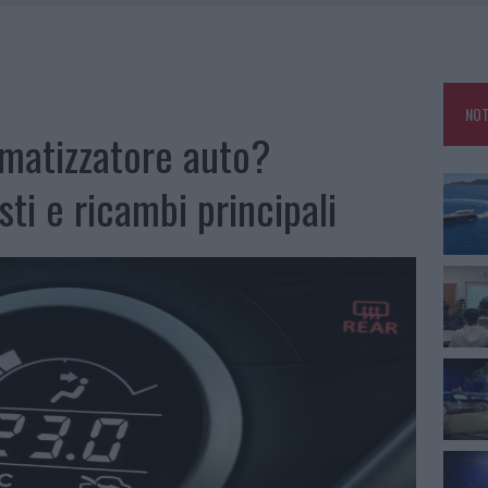
25, PAURA TRA OLBIA E ARZACHENA
NCIALE AD ARZACHENA, UN FERITO
CON AVIS OLBIA AL DELTA CENTER
NOT
A SMERALDA, 20 ARRESTI E 135 DENUNCE
imatizzatore auto?
ti e ricambi principali