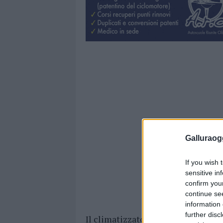
Galluraogg
If you wish 
sensitive in
confirm you
continue se
information 
further disc
Il climatizzatore auto è un circuit