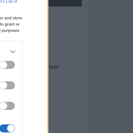
B’s List of
Mario Malu
er and store
to grant or
ed purposes
Paolo Pinna
Martina Agostina Diturco
I nostri cari
I nostri cari