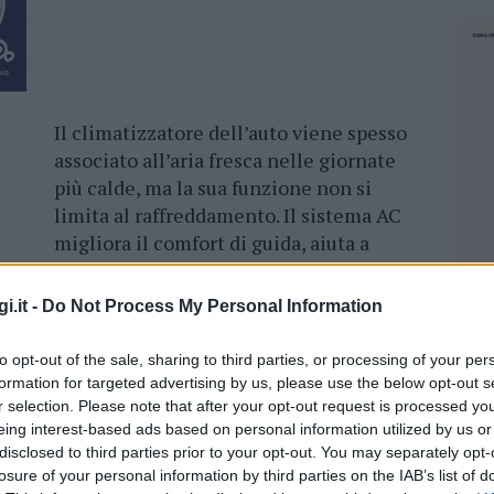
Il climatizzatore dell’auto viene spesso
associato all’aria fresca nelle giornate
più calde, ma la sua funzione non si
limita al raffreddamento. Il sistema AC
migliora il comfort di guida, aiuta a
ridurre l’appannamento dei vetri e
contribuisce a mantenere condizioni più
i.it -
Do Not Process My Personal Information
piacevoli nell’abitacolo. Per usarlo
correttamente, è utile sapere come
to opt-out of the sale, sharing to third parties, or processing of your per
funziona il climatizzatore auto, da quali
formation for targeted advertising by us, please use the below opt-out s
componenti è formato e quali segnali
r selection. Please note that after your opt-out request is processed y
eing interest-based ads based on personal information utilized by us or
possono indicare un guasto.
disclosed to third parties prior to your opt-out. You may separately opt-
losure of your personal information by third parties on the IAB’s list of
o chiuso in cui circola un gas refrigerante. È
NEC