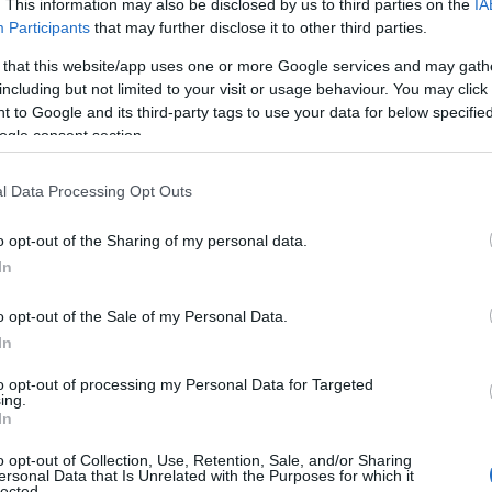
. This information may also be disclosed by us to third parties on the
IA
aria e a trasferirlo all’esterno dell’abitacolo. Il
Participants
that may further disclose it to other third parties.
 coordinato di diversi componenti:
 that this website/app uses one or more Google services and may gath
disidratatore, valvola di espansione,
including but not limited to your visit or usage behaviour. You may click 
nzionamento di uno solo di questi elementi può
 to Google and its third-party tags to use your data for below specifi
mento o bloccare del tutto l’impianto.
ogle consent section.
te a queste domande:
l Data Processing Opt Outs
ore auto,
o opt-out of the Sharing of my personal data.
 sistema AC,
In
l climatizzatore in auto,
raffredda,
o opt-out of the Sale of my Personal Data.
ire i componenti dell’impianto di
In
to opt-out of processing my Personal Data for Targeted
ing.
re auto
?
In
o opt-out of Collection, Use, Retention, Sale, and/or Sharing
ersonal Data that Is Unrelated with the Purposes for which it
azie alla circolazione di un gas refrigerante
lected.