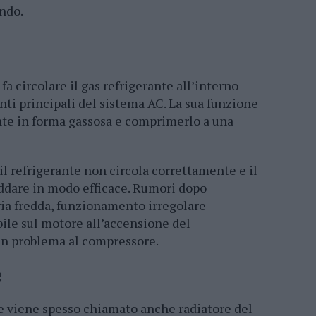
ndo.
a circolare il gas refrigerante all’interno
ti principali del sistema AC. La sua funzione
ante in forma gassosa e comprimerlo a una
l refrigerante non circola correttamente e il
eddare in modo efficace. Rumori dopo
aria fredda, funzionamento irregolare
bile sul motore all’accensione del
un problema al compressore.
e
e viene spesso chiamato anche radiatore del