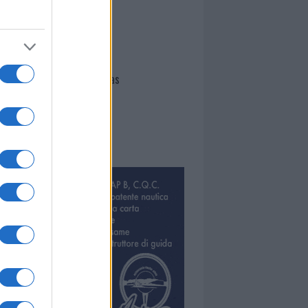
I nostri cari
Giovannimaria Cabras