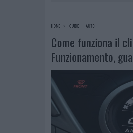
9 AGOSTO 2026
|
INCIDENTE SULLA PROVINCIALE 1
9 AGOSTO 2026
|
INCIDENTE SULLA STRADA PROVI
8 AGOSTO 2026
|
SANGUE, MUSICA E SOLIDARIETÀ 
HOME
GUIDE
AUTO
9 AGOSTO 2026
|
CONTROLLI RAFFORZATI IN COST
Come funziona il cl
Funzionamento, guas