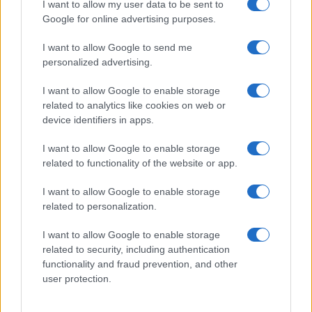
I want to allow my user data to be sent to
Google for online advertising purposes.
Ricevi le nostre ultime news
I want to allow Google to send me
da
Google News
personalized advertising.
I want to allow Google to enable storage
related to analytics like cookies on web or
Condividi l'articolo
device identifiers in apps.
F
T
Pi
W
S
I want to allow Google to enable storage
a
w
n
h
h
related to functionality of the website or app.
ce
it
te
at
a
I want to allow Google to enable storage
Articolo precedente
b
te
re
s
re
related to personalization.
Prossimo articolo
o
r
st
A
I want to allow Google to enable storage
o
p
related to security, including authentication
functionality and fraud prevention, and other
NOTIZIE RECENTI
k
p
user protection.
Sangue, musica e solidarietà con Avis Olbia al