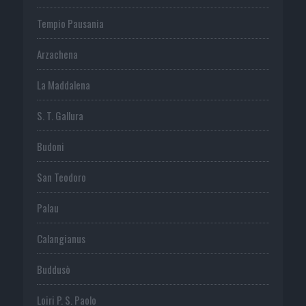
Tempio Pausania
Arzachena
La Maddalena
S. T. Gallura
Budoni
San Teodoro
Palau
Calangianus
Buddusò
Loiri P. S. Paolo