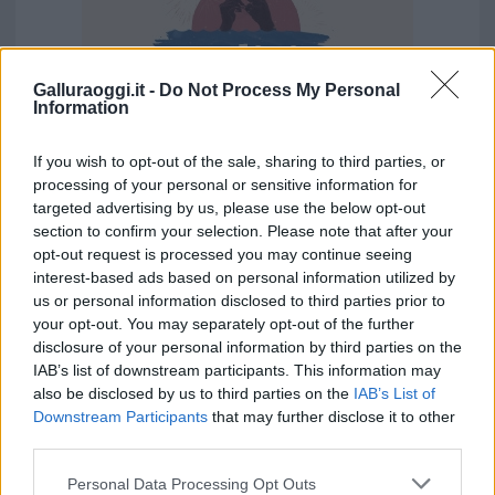
Galluraoggi.it -
Do Not Process My Personal
Information
If you wish to opt-out of the sale, sharing to third parties, or
processing of your personal or sensitive information for
targeted advertising by us, please use the below opt-out
Vuoi rimuovere le pubblicità nazionali?
section to confirm your selection. Please note that after your
opt-out request is processed you may continue seeing
interest-based ads based on personal information utilized by
Puoi abbonarti a
soli € 1,10 al mese
us or personal information disclosed to third parties prior to
cliccando
qui
your opt-out. You may separately opt-out of the further
disclosure of your personal information by third parties on the
Sei già abbonato?
IAB’s list of downstream participants. This information may
also be disclosed by us to third parties on the
IAB’s List of
Downstream Participants
that may further disclose it to other
Puoi effettuare l'accesso andando nella
third parties.
sezione
Login
dal menù del sito o
Please note that this website/app uses one or more Google
cliccando
qui
Personal Data Processing Opt Outs