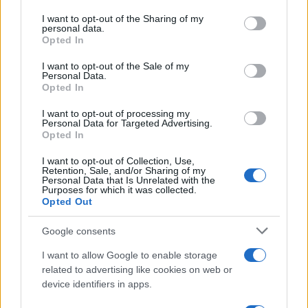
services and may gather and store information including but
not limited to your visit or usage behaviour. You may click to
I want to opt-out of the Sharing of my
personal data.
grant or deny consent to Google and its third-party tags to
Opted In
TEMI:
Mercatino Palau
Notizie Palau
use your data for below specified purposes in below Google
consent section.
Notizie Sardegna
Palau 2026
I want to opt-out of the Sale of my
Personal Data.
Opted In
Inviaci le tue segnalazioni,
i tuoi video e le tue foto
I want to opt-out of processing my
Personal Data for Targeted Advertising.
Su WhatsApp al numero +39
Opted In
345 356 7512
I want to opt-out of Collection, Use,
Retention, Sale, and/or Sharing of my
Personal Data that Is Unrelated with the
Purposes for which it was collected.
Opted Out
Notizie in tempo reale?
Google consents
Entra nel canale telegram di
GalluraOggi.it
I want to allow Google to enable storage
related to advertising like cookies on web or
device identifiers in apps.