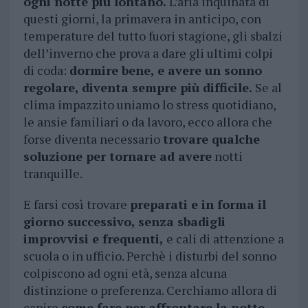
ogni notte più lontano.
L’aria inquinata di
questi giorni, la primavera in anticipo, con
temperature del tutto fuori stagione, gli sbalzi
dell’inverno che prova a dare gli ultimi colpi
di coda:
dormire bene, e avere un sonno
regolare, diventa sempre più difficile.
Se al
clima impazzito uniamo lo stress quotidiano,
le ansie familiari o da lavoro, ecco allora che
forse diventa necessario
trovare qualche
soluzione per tornare ad avere
notti
tranquille.
E farsi così trovare
preparati e in forma il
giorno successivo, senza sbadigli
improvvisi e frequenti,
e cali di attenzione a
scuola o in ufficio. Perchè i disturbi del sonno
colpiscono ad ogni età, senza alcuna
distinzione o preferenza. Cerchiamo allora di
capire
come fare per affrontare la notte