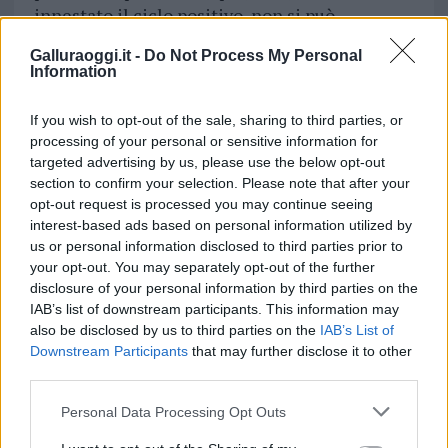
innestato il ciclo positivo, non si può
che
migliorare
.
Galluraoggi.it -
Do Not Process My Personal
Information
Come scegliere le lenzuola?
If you wish to opt-out of the sale, sharing to third parties, or
processing of your personal or sensitive information for
Vuoi rimuovere le pubblicità nazionali?
targeted advertising by us, please use the below opt-out
section to confirm your selection. Please note that after your
opt-out request is processed you may continue seeing
Puoi abbonarti a
soli € 1,10 al mese
interest-based ads based on personal information utilized by
cliccando
qui
us or personal information disclosed to third parties prior to
your opt-out. You may separately opt-out of the further
Sei già abbonato?
disclosure of your personal information by third parties on the
IAB’s list of downstream participants. This information may
also be disclosed by us to third parties on the
IAB’s List of
Puoi effettuare l'accesso andando nella
Downstream Participants
that may further disclose it to other
sezione
Login
dal menù del sito o
third parties.
cliccando
qui
Please note that this website/app uses one or more Google
Personal Data Processing Opt Outs
services and may gather and store information including but