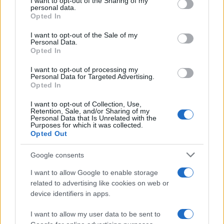
not limited to your visit or usage behaviour. You may click to
I want to opt-out of the Sharing of my
personal data.
TEMI:
Dormire Bene
Insonnia
Notizie Olbia
grant or deny consent to Google and its third-party tags to
Opted In
Regole Fomrire Bene
Regole Sonno Perfetto
use your data for below specified purposes in below Google
consent section.
Sonno Perfetto
Svegliarsi Bene
I want to opt-out of the Sale of my
Personal Data.
Opted In
Condividi l'articolo
I want to opt-out of processing my
F
T
Pi
W
S
Personal Data for Targeted Advertising.
Opted In
a
w
n
h
h
I want to opt-out of Collection, Use,
ce
it
te
at
a
Retention, Sale, and/or Sharing of my
Articolo precedente
Personal Data that Is Unrelated with the
b
te
re
s
re
Prossimo articolo
Purposes for which it was collected.
Opted Out
o
r
st
A
o
p
Google consents
NOTIZIE RECENTI
k
p
I want to allow Google to enable storage
related to advertising like cookies on web or
device identifiers in apps.
Monte Pino, la fine di un lungo dolore: storia e
rinascita della strada che segnò la Gallura
I want to allow my user data to be sent to