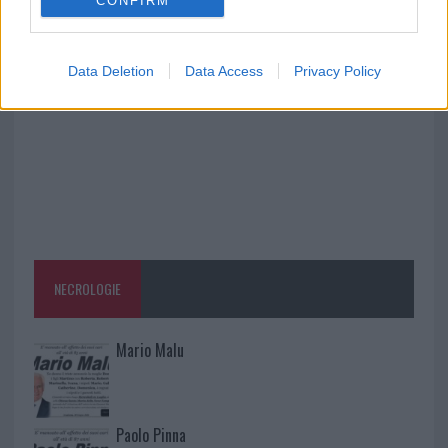
CONFIRM
Controlli all’aeroporto di Olbia, sequestrati
caviale e sabbia rubata
Data Deletion
Data Access
Privacy Policy
NECROLOGIE
Mario Malu
Paolo Pinna