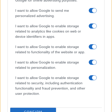
Google for online advertising purposes.
Raid nelle campagne di Berchidda, rischio per
I want to allow Google to send me
la rete elettrica
personalized advertising.
I want to allow Google to enable storage
Monte Pino, via i cancelli del cantiere: la Gallura
related to analytics like cookies on web or
ritrova la strada
device identifiers in apps.
I want to allow Google to enable storage
Nuovi stalli residenti a Palau, il Comune
related to functionality of the website or app.
completa l’iter
I want to allow Google to enable storage
related to personalization.
Film internazionale, casting per comparse in
Costa Smeralda
I want to allow Google to enable storage
related to security, including authentication
functionality and fraud prevention, and other
Porto Rotondo ospita la grande sfida della vela
user protection.
nell’estate 2026