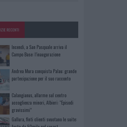
IZIE RECENTI
Incendi, a San Pasquale arriva il
Campo Base: l’inaugurazione
Andrea Mura conquista Palau: grande
partecipazione per il suo racconto
Calangianus, allarme sul centro
accoglienza minori, Albieri: “Episodi
gravissimi”
Gallura, finti clienti svuotano le suite:
furto da 50mila nel resort