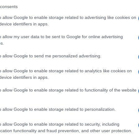
consents
 mese
cliccando
qui
o allow Google to enable storage related to advertising like cookies on
evice identifiers in apps.
o allow my user data to be sent to Google for online advertising
do nella sezione
Login
dal menù del sito o
s.
to allow Google to send me personalized advertising.
o allow Google to enable storage related to analytics like cookies on
chena
G20spiagge
G20spiagge Arzachena
evice identifiers in apps.
oberta Nesto
Spiagge Arzachena
o allow Google to enable storage related to functionality of the website
o allow Google to enable storage related to personalization.
o allow Google to enable storage related to security, including
cation functionality and fraud prevention, and other user protection.
dente
Prossimo articolo