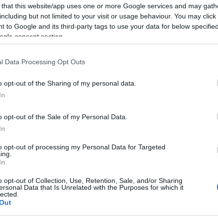
 that this website/app uses one or more Google services and may gath
aggi dall’operato del G20s se altre località
including but not limited to your visit or usage behaviour. You may click 
sciuti nuovi strumenti e risorse per la
 to Google and its third-party tags to use your data for below specifi
audia Giagoni
, assessora al Turismo del
ogle consent section.
amo, quindi, con favore l’introduzione della
er il riconoscimento dello status di Comunità
l Data Processing Opt Outs
to del network”.
o opt-out of the Sharing of my personal data.
pportunità per altri piccoli Comuni isolani che
In
difficoltà nei mesi estivi per la
i. Dobbiamo creare le condizioni per assicurare
o opt-out of the Sale of my Personal Data.
i residenti delle località come Arzachena. E,
In
ienti per i visitatori. Solo così possiamo
to opt-out of processing my Personal Data for Targeted
 turistico internazionale. Grazie a servizi di
ing.
In
ella sicurezza e in efficaci misure a tutela
o opt-out of Collection, Use, Retention, Sale, and/or Sharing
ersonal Data that Is Unrelated with the Purposes for which it
lected.
Out
azionali?