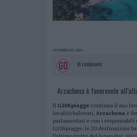
29 FEBBRAIO 2024
di
realpower
Arzachena è favorevole all’a
Il
G20Spiagge
continua il suo lav
località balneari,
Arzachena
è fa
parlamentari e con i responsabili 
G20Spiagge, le 20 destinazioni ba
l’ultimo tratto del lungo iter, ini