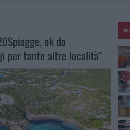
A IL CAMPO BASE: L’INAUGURAZIONE
: GRANDE PARTECIPAZIONE PER IL SUO RACCONTO
RO ACCOGLIENZA MINORI, ALBIERI: “EPISODI GRAVISSIMI”
NOT
20Spiagge, ok da
 per tante altre località”