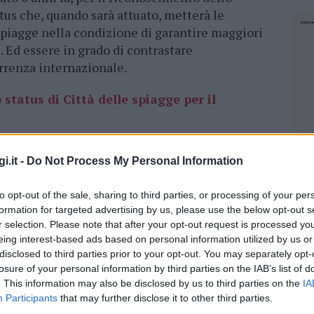
atus che, quando sarà attuato, metterà le
piagge nella condizione di garantire maggiori
. Ed essere in grado di contrastare
rrenza internazionale.
status di Città delle spiagge per il
e
i.it -
Do Not Process My Personal Information
lio della X Commissione parlamentare – afferma
to opt-out of the sale, sharing to third parties, or processing of your per
azionale del G20Spiagge e sindaca di
Cavallino
formation for targeted advertising by us, please use the below opt-out s
a importante modifica per consentire a più
r selection. Please note that after your opt-out request is processed y
eing interest-based ads based on personal information utilized by us or
n ampliamento ad una serie di comunità marine e
disclosed to third parties prior to your opt-out. You may separately opt-
 di secondo livello. Che, in tutto o in parte,
losure of your personal information by third parties on the IAB’s list of
ocalità pur non raggiungendo la soglia di
. This information may also be disclosed by us to third parties on the
IA
turistiche
”.
Participants
that may further disclose it to other third parties.
NEC