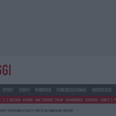
SPORT
EVENTI
RUBRICHE
PUBLIREDAZIONALI
NECROLOGIE
A
S. T. GALLURA
BUDONI
SAN TEODORO
PALAU
CALANGIANUS
BUDDUSÒ
LOIRI P. S. 
CLIENTI SVUOTANO LE SUITE: FURTO DA 50MILA NEL RESORT
GOSTO, SOLE E CALDO TORNANO PROTAGONISTI