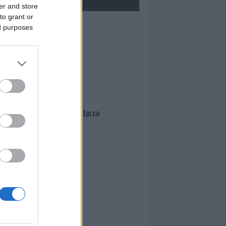
er and store
to grant or
Mario Malu
ed purposes
Paolo Pinna
Martina Agostina Diturco
I nostri cari
I nostri cari