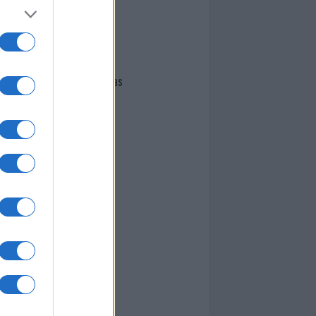
I nostri cari
Giovannimaria Cabras