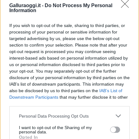
Galluraoggi.it -
Do Not Process My Personal
Information
Condividi l'articolo
F
T
Pi
W
S
If you wish to opt-out of the sale, sharing to third parties, or
a
w
n
h
h
processing of your personal or sensitive information for
targeted advertising by us, please use the below opt-out
ce
it
te
at
a
section to confirm your selection. Please note that after your
Articolo precedente
b
te
re
s
re
opt-out request is processed you may continue seeing
Prossimo articolo
interest-based ads based on personal information utilized by
o
r
st
A
us or personal information disclosed to third parties prior to
your opt-out. You may separately opt-out of the further
o
p
disclosure of your personal information by third parties on the
NOTIZIE RECENTI
k
p
IAB’s list of downstream participants. This information may
also be disclosed by us to third parties on the
IAB’s List of
Downstream Participants
that may further disclose it to other
Michelle Hunziker in Gallura, bella anche dal
third parties.
vivo: un amico vip svela come fa
Please note that this website/app uses one or more Google
Personal Data Processing Opt Outs
services and may gather and store information including but
Calangianus, dopo le polemiche il centro
not limited to your visit or usage behaviour. You may click to
I want to opt-out of the Sharing of my
personal data.
accoglienza minori chiude
grant or deny consent to Google and its third-party tags to
Opted In