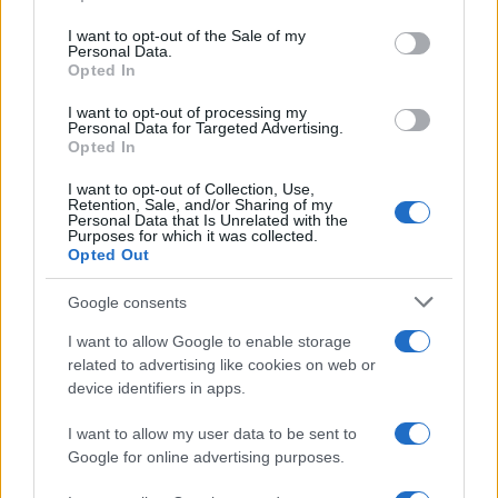
use your data for below specified purposes in below Google
consent section.
I want to opt-out of the Sale of my
Olbia, divieto di sosta contro spaccio e degrado:
Personal Data.
esplode la protesta
Opted In
I want to opt-out of processing my
Personal Data for Targeted Advertising.
Pausa caffè impeccabile: come scegliere la
Opted In
soluzione ideale per la casa e l’ufficio
I want to opt-out of Collection, Use,
Retention, Sale, and/or Sharing of my
Personal Data that Is Unrelated with the
Monte Pino, la fine di un lungo dolore: storia e
Purposes for which it was collected.
Opted Out
rinascita della strada che segnò la Gallura
Google consents
Raid nelle campagne di Berchidda, rischio per
I want to allow Google to enable storage
la rete elettrica
related to advertising like cookies on web or
device identifiers in apps.
Monte Pino, via i cancelli del cantiere: la Gallura
I want to allow my user data to be sent to
ritrova la strada
Google for online advertising purposes.