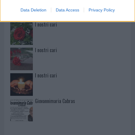
Data Deletion
Data Access
Privacy Policy
I nostri cari
I nostri cari
I nostri cari
Giovannimaria Cabras