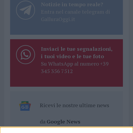
Notizie in tempo reale?
Entra nel canale telegram di
GalluraOggi.it
Inviaci le tue segnalazioni,
i tuoi video e le tue foto
Su WhatsApp al numero +39
345 356 7512
Ricevi le nostre ultime news
da
Google News