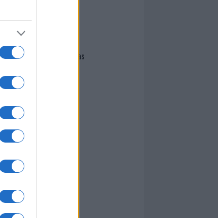
I nostri cari
Giovannimaria Cabras