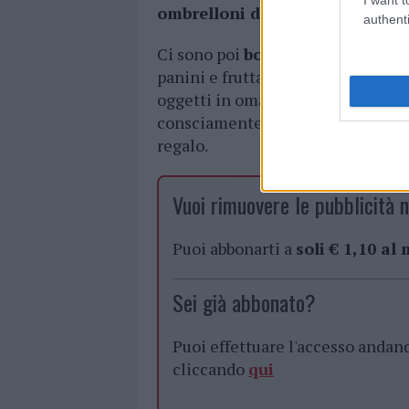
ombrelloni da spiaggia
.
authenti
Ci sono poi
borracce, borse e za
panini e frutta mentre si è in spi
oggetti in omaggio, magari durant
consciamente noteranno il logo. 
regalo.
Vuoi rimuovere le pubblicità n
Puoi abbonarti a
soli € 1,10 al
Sei già abbonato?
Puoi effettuare l'accesso andan
cliccando
qui