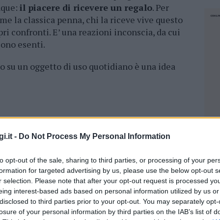
nque:
il piacere di ricevere un regalo
. Per
e la classica penna, chi la riceve vive questo
i confronti. E’ una reazioni inconscia, da cui
sono esenti.
o su un oggetto di uso quotidiano è una idea
brand authority,
si sviluppa al momento della
i.it -
Do Not Process My Personal Information
un regalo sarebbe ben accetto a prescindere, ma
bile; serve a mantenere l’attenzione sul nome
to opt-out of the sale, sharing to third parties, or processing of your per
liare.
formation for targeted advertising by us, please use the below opt-out s
r selection. Please note that after your opt-out request is processed y
i, bisogna valutare come
inserire il proprio
eing interest-based ads based on personal information utilized by us or
yoff. Tutti elementi che non devono essere
disclosed to third parties prior to your opt-out. You may separately opt-
parire alla vista. Per ricevere i suggerimenti
losure of your personal information by third parties on the IAB’s list of
NEC