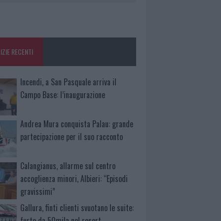
IZIE RECENTI
Incendi, a San Pasquale arriva il
Campo Base: l’inaugurazione
Andrea Mura conquista Palau: grande
partecipazione per il suo racconto
Calangianus, allarme sul centro
accoglienza minori, Albieri: “Episodi
gravissimi”
Gallura, finti clienti svuotano le suite:
furto da 50mila nel resort