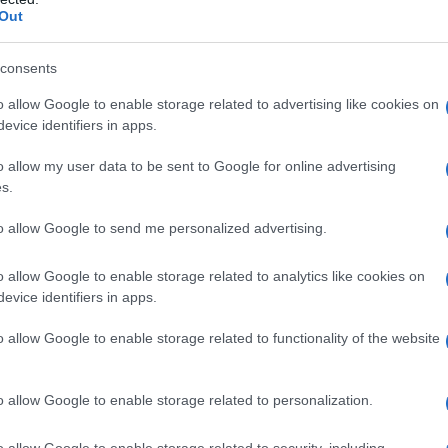
Out
rsi ricordare a lungo termine.
lo e utile
consents
o allow Google to enable storage related to advertising like cookies on
è che, oltre che simpatico o esteticamente
evice identifiers in apps.
 Questo va anche a tutto vantaggio
etto regalato ha uno scopo preciso, il cliente lo
o allow my user data to be sent to Google for online advertising
s.
molto spesso il suo sguardo cadrà sul logo
to allow Google to send me personalized advertising.
o, che si deve scegliere il gadget migliore,
o allow Google to enable storage related to analytics like cookies on
 anche la stagionalità.
Con l’arrivo
evice identifiers in apps.
articoli pensati per la spiaggia sono
 cappelli, che in famiglia si conservano per
o allow Google to enable storage related to functionality of the website
 personalizzabili con il proprio logo e i
ono le famiglie con bambini, sul sito di higift
o allow Google to enable storage related to personalization.
uelle più divertenti ed economiche come i
costose ma anche più apprezzate, come gli
o allow Google to enable storage related to security, including