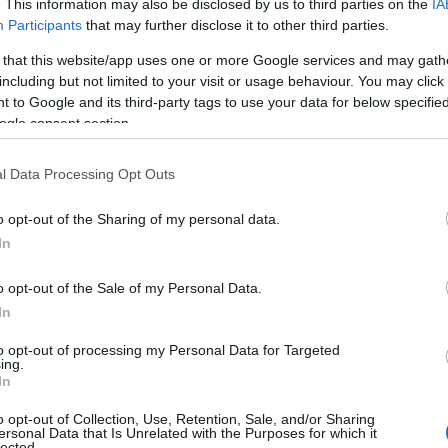
potete
chiedere consiglio agli esperti di
. This information may also be disclosed by us to third parties on the
IA
 catalogo di gadget personalizzabili
; il suo
Participants
that may further disclose it to other third parties.
er ogni richiesta. E’ possibile valutare l’ampia
 that this website/app uses one or more Google services and may gath
se alle diverse
categorie commerciali
, così da
including but not limited to your visit or usage behaviour. You may click 
 propria clientela. Oppure cercare in base agli
 to Google and its third-party tags to use your data for below specifi
ogle consent section.
to per una fiera o per un convegno.
l Data Processing Opt Outs
o opt-out of the Sharing of my personal data.
presso sul gadget
funzionerà da “anchor”.
In
nosciuto anche nella PNL, che permette di
 specifico, come anche a un suono o a un
o opt-out of the Sale of my Personal Data.
o innato, che si può stimolare conoscendone
In
to opt-out of processing my Personal Data for Targeted
ing.
 se distribuiti nelle grandi fiere, dove passano
In
uno stand sia interessante, la quantità di
ti può creare confusione nella mente dei
o opt-out of Collection, Use, Retention, Sale, and/or Sharing
ersonal Data that Is Unrelated with the Purposes for which it
mette all’azienda di andare a casa delle
lected.