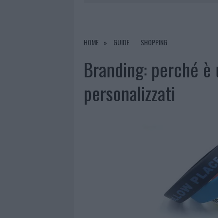
6 AGOSTO 2026
|
METEO OLBIA 7 AGOSTO, SOLE 
6 AGOSTO 2026
|
INCENDI, A SAN PASQUALE ARRIV
6 AGOSTO 2026
|
ANDREA MURA CONQUISTA PALAU
HOME
GUIDE
SHOPPING
6 AGOSTO 2026
|
CALANGIANUS, ALLARME SUL CENT
Branding: perché è 
personalizzati