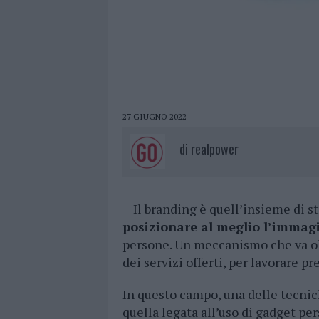
27 GIUGNO 2022
di
realpower
Il branding è quell’insieme di s
posizionare al meglio l’immag
persone. Un meccanismo che va olt
dei servizi offerti, per lavorare p
In questo campo, una delle tecnich
quella legata all’uso di gadget pe