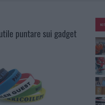
E CALDO TORNANO PROTAGONISTI
A IL CAMPO BASE: L’INAUGURAZIONE
: GRANDE PARTECIPAZIONE PER IL SUO RACCONTO
NOT
RO ACCOGLIENZA MINORI, ALBIERI: “EPISODI GRAVISSIMI”
utile puntare sui gadget