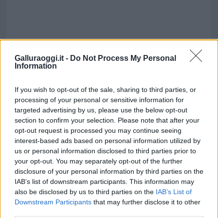
Galluraoggi.it -
Do Not Process My Personal
Information
If you wish to opt-out of the sale, sharing to third parties, or
processing of your personal or sensitive information for
Notizie in tempo reale?
targeted advertising by us, please use the below opt-out
Entra nel canale telegram di
section to confirm your selection. Please note that after your
GalluraOggi.it
opt-out request is processed you may continue seeing
interest-based ads based on personal information utilized by
us or personal information disclosed to third parties prior to
your opt-out. You may separately opt-out of the further
disclosure of your personal information by third parties on the
Inviaci le tue segnalazioni,
IAB’s list of downstream participants. This information may
i tuoi video e le tue foto
also be disclosed by us to third parties on the
IAB’s List of
Su WhatsApp al numero +39
Downstream Participants
that may further disclose it to other
third parties.
345 356 7512