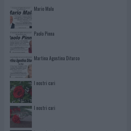
Mario Malu
Paolo Pinna
Martina Agostina Diturco
I nostri cari
I nostri cari