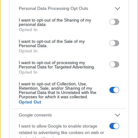
Please note that this website/app uses one or more Google
Personal Data Processing Opt Outs
services and may gather and store information including but
not limited to your visit or usage behaviour. You may click to
I want to opt-out of the Sharing of my
personal data.
grant or deny consent to Google and its third-party tags to
Opted In
Ricevi le nostre ultime news
use your data for below specified purposes in below Google
consent section.
I want to opt-out of the Sale of my
Personal Data.
da
Google News
Opted In
I want to opt-out of processing my
Personal Data for Targeted Advertising.
Opted In
Condividi l'articolo
I want to opt-out of Collection, Use,
F
T
Pi
W
S
Retention, Sale, and/or Sharing of my
Personal Data that Is Unrelated with the
a
w
n
h
h
Purposes for which it was collected.
Opted Out
ce
it
te
at
a
Articolo precedente
b
te
re
s
re
Google consents
Prossimo articolo
o
r
st
A
I want to allow Google to enable storage
related to advertising like cookies on web or
o
p