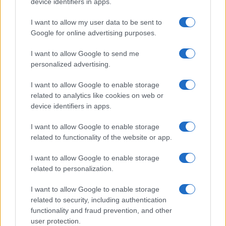
device identifiers in apps.
NOTIZIE RECENTI
k
p
I want to allow my user data to be sent to
Google for online advertising purposes.
Incidente sulla strada provinciale ad Arzachena,
un ferito
I want to allow Google to send me
personalized advertising.
Sangue, musica e solidarietà con Avis Olbia al
I want to allow Google to enable storage
Delta Center
related to analytics like cookies on web or
device identifiers in apps.
Meteo Olbia 9 agosto, temperature in calo
I want to allow Google to enable storage
related to functionality of the website or app.
I want to allow Google to enable storage
Salmo finisce in ospedale a Catania, ma il tour
related to personalization.
va avanti: “Sicilia, ci sono”
I want to allow Google to enable storage
related to security, including authentication
Jovanotti, Gabry Ponte e Alfa: Olbia ombelico del
functionality and fraud prevention, and other
mondo per una notte
user protection.