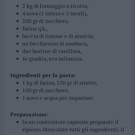
2 kg di formaggio o ricotta,
4 uova (1 intero e 3 tuorli),
200 gr di zucchero,
farina q.b.,
buccia di limone e di arancia,
un bicchierino di sambuca,
due bustine di vanillina,
se gradita, uva sultanina.
Ingredienti per la pasta:
1 kg di farina, 250 gr di strutto,
100 gr di zucchero,
1 uovo e acqua per impastare.
Preparazione:
In un contenitore capiente preparate il
ripieno. Mescolate tutti gli ingredienti: il