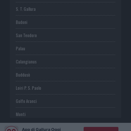
S. T. Gallura
Budoni
San Teodoro
Palau
Calangianus
Buddusò
Loiri P. S. Paolo
Golfo Aranci
Monti
Telti
App di Gallura Oggi