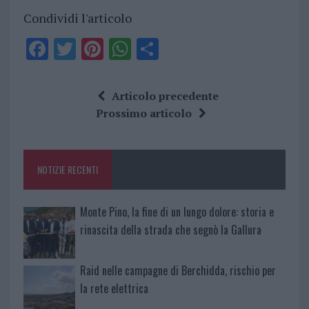
Condividi l'articolo
F
T
Pi
W
S
a
w
n
h
h
ce
it
te
at
a
Articolo precedente
b
te
re
s
re
Prossimo articolo
o
r
st
A
o
p
NOTIZIE RECENTI
k
p
Monte Pino, la fine di un lungo dolore: storia e
rinascita della strada che segnò la Gallura
Raid nelle campagne di Berchidda, rischio per
la rete elettrica