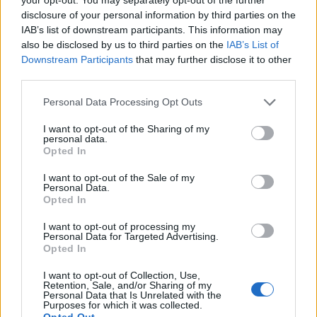
disclosure of your personal information by third parties on the
IAB’s list of downstream participants. This information may
also be disclosed by us to third parties on the
IAB’s List of
Downstream Participants
that may further disclose it to other
third parties.
Please note that this website/app uses one or more Google
Personal Data Processing Opt Outs
services and may gather and store information including but
not limited to your visit or usage behaviour. You may click to
I want to opt-out of the Sharing of my
personal data.
NECROLOGIE
grant or deny consent to Google and its third-party tags to
Opted In
use your data for below specified purposes in below Google
consent section.
I want to opt-out of the Sale of my
Mario Malu
Personal Data.
Opted In
I want to opt-out of processing my
Personal Data for Targeted Advertising.
Paolo Pinna
Opted In
I want to opt-out of Collection, Use,
Retention, Sale, and/or Sharing of my
Personal Data that Is Unrelated with the
Martina Agostina Diturco
Purposes for which it was collected.
Opted Out