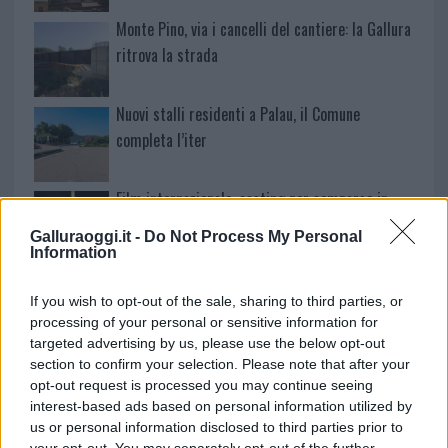
Monte Pino, via i cancelli del cantiere: la Gallura
ritrova la strada
Nuovi stalli residenti a Palau, il Comune
completa l’iter
Film internazionale, casting per comparse in
Costa Smeralda
Galluraoggi.it -
Do Not Process My Personal
Information
Porto Rotondo ospita la grande sfida della vela
If you wish to opt-out of the sale, sharing to third parties, or
nell’estate 2026
processing of your personal or sensitive information for
targeted advertising by us, please use the below opt-out
section to confirm your selection. Please note that after your
Controlli all’aeroporto di Olbia, sequestrati
opt-out request is processed you may continue seeing
caviale e sabbia rubata
interest-based ads based on personal information utilized by
us or personal information disclosed to third parties prior to
your opt-out. You may separately opt-out of the further