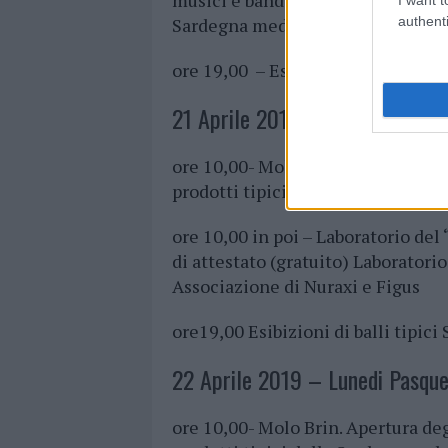
musici e bandiere realizzeranno u
authenti
Sardegna medioevale.
ore 19,00 – Esibizione dei Boes e
21 Aprile 2019 – Domenica Pas
ore 10,00- Molo Brin. Apertura deg
prodotti tipici della Sardegna e d
ore 10,00 in poi – Laboratorio del
di attestato (gratuito) Laboratorio 
Associazione di Nuraxi e Figus
ore19,00 Esibizioni di balli tipici 
22 Aprile 2019 – Lunedi Pasque
ore 10,00- Molo Brin. Apertura deg