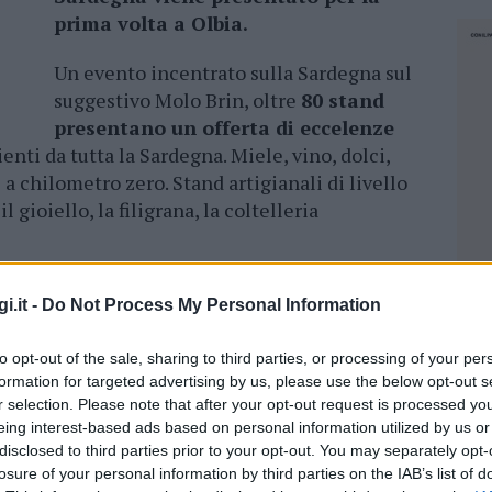
prima volta a Olbia.
Un evento incentrato sulla Sardegna sul
suggestivo Molo Brin, oltre
80 stand
presentano un offerta di eccelenze
enti da tutta la Sardegna. Miele, vino, dolci,
a chilometro zero. Stand artigianali di livello
 gioiello, la filigrana, la coltelleria
a tutta la Sardegna. Laboratorio del
i.it -
Do Not Process My Personal Information
scio di attestato (gratuito) e laboratorio della
ll’ Associazione di Nuraxi e Figus.
to opt-out of the sale, sharing to third parties, or processing of your per
formation for targeted advertising by us, please use the below opt-out s
ci della Sardegna cotti a vista tra cui il
r selection. Please note that after your opt-out request is processed y
u, trattalia, salsiccia
eing interest-based ads based on personal information utilized by us or
disclosed to third parties prior to your opt-out. You may separately opt-
losure of your personal information by third parties on the IAB’s list of
NEC