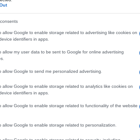
Out
 “malloreddus” per bambini e adulti con rilascio
consents
o allow Google to enable storage related to advertising like cookies on
i fritti a cura dell’ Associazione di Nuraxi e
evice identifiers in apps.
o allow my user data to be sent to Google for online advertising
nvitas che prevede la partecipazione di oltre 70
s.
, la cultura e le tradizioni della Sardegna.
ine gli Sbandieratori di Sassari , seguiti dalle
to allow Google to send me personalized advertising.
es” completano il corteo il Gruppo Folk di
bia per rappresentare la città ospitante
o allow Google to enable storage related to analytics like cookies on
evice identifiers in apps.
Figus. Partenza da Piazza Regina Elena il corteo
r raggiungere il Molo Brin. A conclusione della
o allow Google to enable storage related to functionality of the website
e donne in costume tipico sardo offriranno ai
i tipici sardi dopo il saluto delle Autorità.
o allow Google to enable storage related to personalization.
ieratori e Candelieri di Sassari- Con tamburi,
o allow Google to enable storage related to security, including