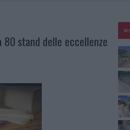
 BELLA ANCHE DAL VIVO: UN AMICO VIP SVELA COME FA
HE IL CENTRO ACCOGLIENZA MINORI CHIUDE
RO SPACCIO E DEGRADO: ESPLODE LA PROTESTA
NOT
IAMME A LA MADDALENA, INCENDIO A MONTI D’À RENA
a 80 stand delle eccellenze