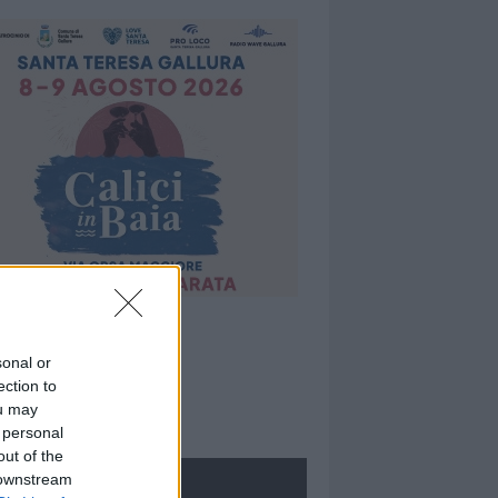
sonal or
ection to
ou may
 personal
out of the
 downstream
ROLOGIE