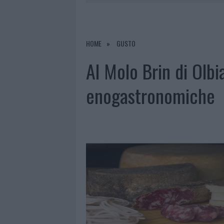
7 AGOSTO 2026
|
MICHELLE HUNZIKER IN GALLURA,
7 AGOSTO 2026
|
CALANGIANUS, DOPO LE POLEMIC
7 AGOSTO 2026
|
OLBIA, DIVIETO DI SOSTA CONT
HOME
GUSTO
8 AGOSTO 2026
|
RISTORANTE DISTRUTTO DALLE F
Al Molo Brin di Olbi
enogastronomiche