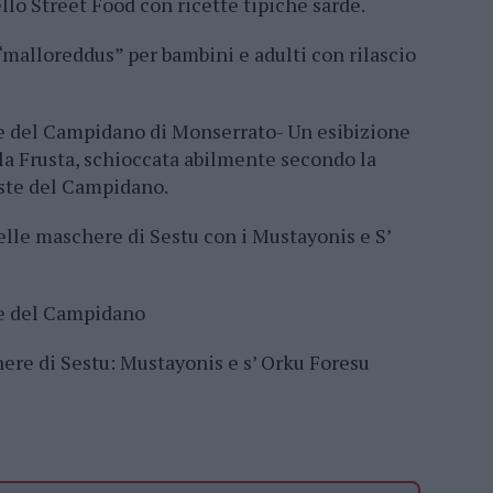
ello Street Food con ricette tipiche sarde.
 “malloreddus” per bambini e adulti con rilascio
te del Campidano di Monserrato- Un esibizione
la Frusta, schioccata abilmente secondo la
ste del Campidano.
delle maschere di Sestu con i Mustayonis e S’
te del Campidano
here di Sestu: Mustayonis e s’ Orku Foresu