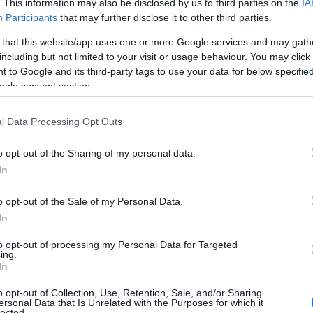
. This information may also be disclosed by us to third parties on the
IA
Participants
that may further disclose it to other third parties.
 that this website/app uses one or more Google services and may gath
gli Stand artigianali, delle eccellenze e
including but not limited to your visit or usage behaviour. You may click 
ello Street Food con ricette tipiche sarde.
 to Google and its third-party tags to use your data for below specifi
ogle consent section.
 “malloreddus” per bambini e adulti con rilascio
della fregola e raviolini fritti a cura dell’
l Data Processing Opt Outs
o opt-out of the Sharing of my personal data.
o le Stelle. Il Maestro Andrea Loddo mostrerà in
In
etto nuragico con racconti, e sottofondo
o opt-out of the Sale of my Personal Data.
tione dove al visitatore viene fatta rivivere l’
In
to opt-out of processing my Personal Data for Targeted
ing.
In
li Stand artigianali, delle eccellenze e
o opt-out of Collection, Use, Retention, Sale, and/or Sharing
ersonal Data that Is Unrelated with the Purposes for which it
ello Street Food con ricette tipiche sarde.
lected.