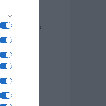
I nostri cari
Giovannimaria Cabras