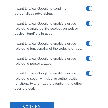
da
Google News
I want to allow Google to send me
personalized advertising.
Condividi l'articolo
I want to allow Google to enable storage
related to analytics like cookies on web or
F
T
Pi
W
S
device identifiers in apps.
a
w
n
h
h
I want to allow Google to enable storage
ce
it
te
at
a
related to functionality of the website or app.
Articolo precedente
b
te
re
s
re
Prossimo articolo
I want to allow Google to enable storage
o
r
st
A
related to personalization.
o
p
I want to allow Google to enable storage
NOTIZIE RECENTI
k
p
related to security, including authentication
functionality and fraud prevention, and other
user protection.
Le previsioni meteo per il weekend a Olbia e in
Gallura
CONFIRM