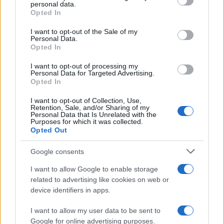
personal data.
grant or deny consent to Google and its third-party tags to
Opted In
use your data for below specified purposes in below Google
consent section.
I want to opt-out of the Sale of my
Notizie in tempo reale?
Personal Data.
Opted In
Entra nel canale telegram di
GalluraOggi.it
I want to opt-out of processing my
Personal Data for Targeted Advertising.
Opted In
I want to opt-out of Collection, Use,
Retention, Sale, and/or Sharing of my
Inviaci le tue segnalazioni,
Personal Data that Is Unrelated with the
Purposes for which it was collected.
i tuoi video e le tue foto
Opted Out
Su WhatsApp al numero +39
345 356 7512
Google consents
I want to allow Google to enable storage
related to advertising like cookies on web or
device identifiers in apps.
Ricevi le nostre ultime news
I want to allow my user data to be sent to
Google for online advertising purposes.