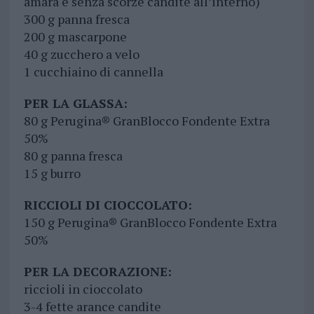
amara e senza scorze candite all’interno)
300 g panna fresca
200 g mascarpone
40 g zucchero a velo
1 cucchiaino di cannella
PER LA GLASSA:
80 g Perugina® GranBlocco Fondente Extra
50%
80 g panna fresca
15 g burro
RICCIOLI DI CIOCCOLATO:
150 g Perugina® GranBlocco Fondente Extra
50%
PER LA DECORAZIONE:
riccioli in cioccolato
3-4 fette arance candite