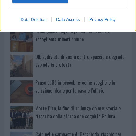
Michelle Hunziker in Gallura, bella anche dal
vivo: un amico vip svela come fa
Data Deletion
Data Access
Privacy Policy
Calangianus, dopo le polemiche il centro
accoglienza minori chiude
Olbia, divieto di sosta contro spaccio e degrado:
esplode la protesta
Pausa caffè impeccabile: come scegliere la
soluzione ideale per la casa e l’ufficio
Monte Pino, la fine di un lungo dolore: storia e
rinascita della strada che segnò la Gallura
Raid nelle campagne di Berchidda, rischio per