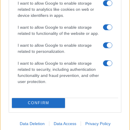
a
w
n
h
h
I want to allow Google to enable storage
ce
it
te
at
a
related to analytics like cookies on web or
Articolo precedente
device identifiers in apps.
b
te
re
s
re
Prossimo articolo
o
r
st
A
I want to allow Google to enable storage
related to functionality of the website or app.
o
p
NOTIZIE RECENTI
k
p
I want to allow Google to enable storage
related to personalization.
Michelle Hunziker in Gallura, bella anche dal
I want to allow Google to enable storage
vivo: un amico vip svela come fa
related to security, including authentication
functionality and fraud prevention, and other
user protection.
Calangianus, dopo le polemiche il centro
accoglienza minori chiude
CONFIRM
Olbia, divieto di sosta contro spaccio e degrado:
esplode la protesta
Data Deletion
Data Access
Privacy Policy