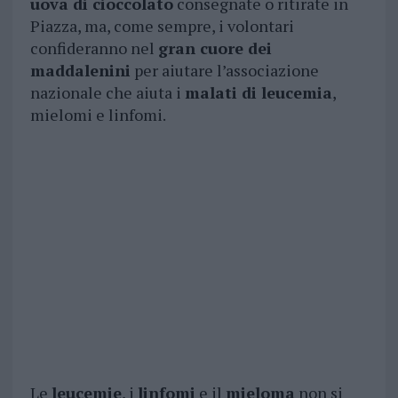
uova di cioccolato
consegnate o ritirate in
Piazza, ma, come sempre, i volontari
confideranno nel
gran cuore dei
maddalenini
per aiutare l’associazione
nazionale che aiuta i
malati di leucemia
,
mielomi e linfomi.
Le
leucemie
, i
linfomi
e il
mieloma
non si