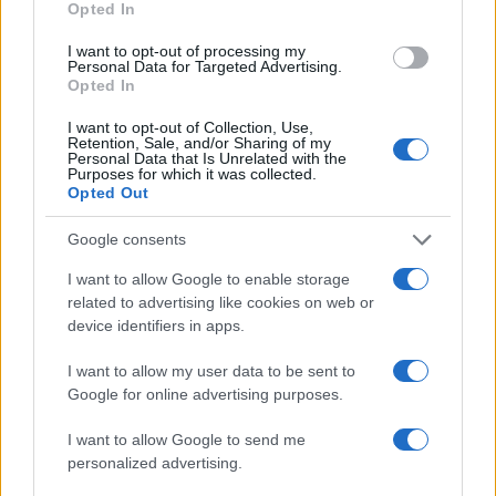
Opted In
I want to opt-out of processing my
Personal Data for Targeted Advertising.
Notizie in tempo reale?
Opted In
Entra nel canale telegram di
I want to opt-out of Collection, Use,
GalluraOggi.it
Retention, Sale, and/or Sharing of my
Personal Data that Is Unrelated with the
Purposes for which it was collected.
Opted Out
Google consents
Ricevi le nostre ultime news
I want to allow Google to enable storage
related to advertising like cookies on web or
device identifiers in apps.
da
Google News
I want to allow my user data to be sent to
Google for online advertising purposes.
Condividi l'articolo
I want to allow Google to send me
F
T
Pi
W
S
personalized advertising.