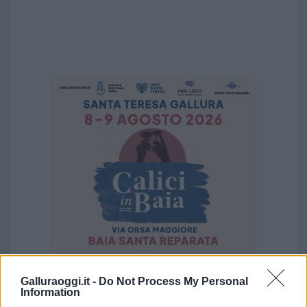
Galluraoggi.it -
Do Not Process My Personal
Vuoi rimuovere le pubblicità nazionali?
Information