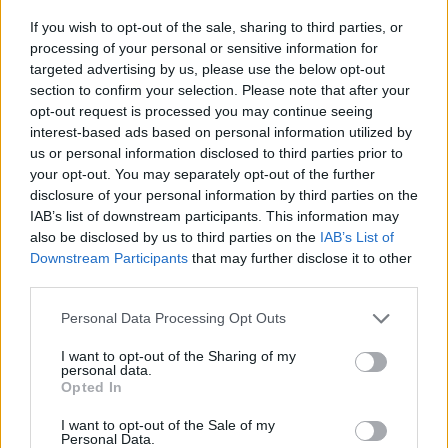
Puoi abbonarti a
soli € 1,10 al mese
If you wish to opt-out of the sale, sharing to third parties, or
cliccando
qui
processing of your personal or sensitive information for
targeted advertising by us, please use the below opt-out
section to confirm your selection. Please note that after your
Sei già abbonato?
opt-out request is processed you may continue seeing
interest-based ads based on personal information utilized by
Puoi effettuare l'accesso andando nella
us or personal information disclosed to third parties prior to
sezione
Login
dal menù del sito o
your opt-out. You may separately opt-out of the further
disclosure of your personal information by third parties on the
cliccando
qui
IAB’s list of downstream participants. This information may
also be disclosed by us to third parties on the
IAB’s List of
Downstream Participants
that may further disclose it to other
TEMI:
Ail Sassari
Notizie La Maddalena
third parties.
Sportisola
Please note that this website/app uses one or more Google
Personal Data Processing Opt Outs
services and may gather and store information including but
Inviaci le tue segnalazioni,
not limited to your visit or usage behaviour. You may click to
I want to opt-out of the Sharing of my
personal data.
i tuoi video e le tue foto
grant or deny consent to Google and its third-party tags to
Opted In
Su WhatsApp al numero +39
use your data for below specified purposes in below Google
consent section.
345 356 7512
I want to opt-out of the Sale of my
Personal Data.