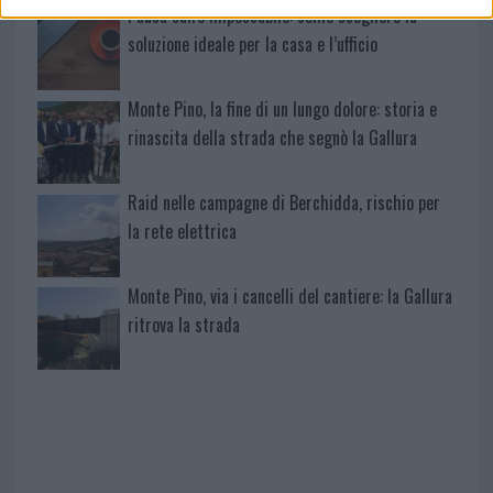
Pausa caffè impeccabile: come scegliere la
soluzione ideale per la casa e l’ufficio
Monte Pino, la fine di un lungo dolore: storia e
rinascita della strada che segnò la Gallura
Raid nelle campagne di Berchidda, rischio per
la rete elettrica
Monte Pino, via i cancelli del cantiere: la Gallura
ritrova la strada