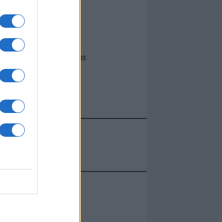
I nostri cari
Giovannimaria Cabras