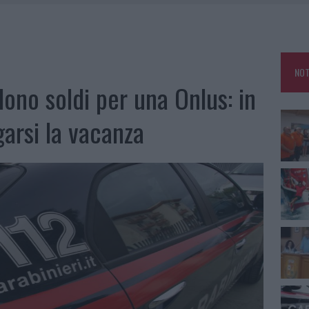
E CALDO TORNANO PROTAGONISTI
A IL CAMPO BASE: L’INAUGURAZIONE
: GRANDE PARTECIPAZIONE PER IL SUO RACCONTO
NOT
RO ACCOGLIENZA MINORI, ALBIERI: “EPISODI GRAVISSIMI”
ono soldi per una Onlus: in
garsi la vacanza