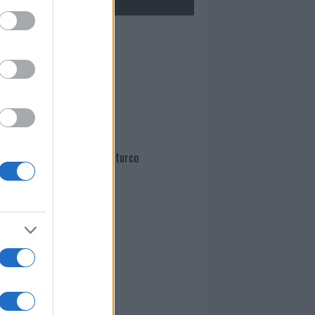
Mario Malu
Paolo Pinna
Martina Agostina Diturco
I nostri cari
I nostri cari