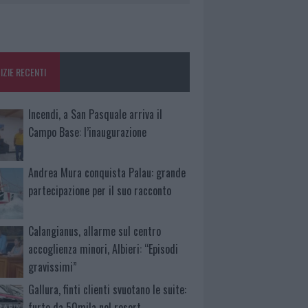
IZIE RECENTI
Incendi, a San Pasquale arriva il
Campo Base: l’inaugurazione
Andrea Mura conquista Palau: grande
partecipazione per il suo racconto
Calangianus, allarme sul centro
accoglienza minori, Albieri: “Episodi
gravissimi”
Gallura, finti clienti svuotano le suite:
furto da 50mila nel resort