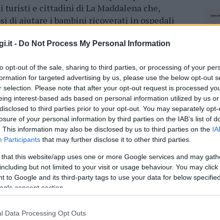
i turisti e cittadini di La Maddalena che,
si di aiutare i bambini ricoverati in ospedali
ando soldi all’
associazione senza ricevere
stazione dell’avvenuta donazione.
i.it -
Do Not Process My Personal Information
i i soggetti, hanno
denunciato a piede libero
to opt-out of the sale, sharing to third parties, or processing of your per
te di 42, 36 e 32 anni, perché responsabili di
formation for targeted advertising by us, please use the below opt-out s
r selection. Please note that after your opt-out request is processed y
ato accertato che il ricavato della raccolta di
eing interest-based ads based on personal information utilized by us or
nata a una
“Onlus” che si occupa di
disclosed to third parties prior to your opt-out. You may separately opt-
 negli ospedali attraverso la
losure of your personal information by third parties on the IAB’s list of
tre è emerso che, dopo avere ricevuto il denaro,
. This information may also be disclosed by us to third parties on the
IA
 alcuna ricevuta e non stavano registrando
Participants
that may further disclose it to other third parties.
 that this website/app uses one or more Google services and may gath
including but not limited to your visit or usage behaviour. You may click 
ia del denaro ricevuto, salvo però asserire di
 to Google and its third-party tags to use your data for below specifi
cevuti,
tutte le spese relative al viaggio, alla
ogle consent section.
i,
tanto da riferire ai militari che, quasi
 vacanza a La Maddalena, probabilmente non
l Data Processing Opt Outs
NEC