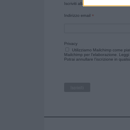
Iscriviti alla newsletter di Gallura O
*
Indirizzo email
Privacy
Utilizziamo Mailchimp come piatt
Mailchimp per l'elaborazione.
Leggi 
Potrai annullare l'iscrizione in qual