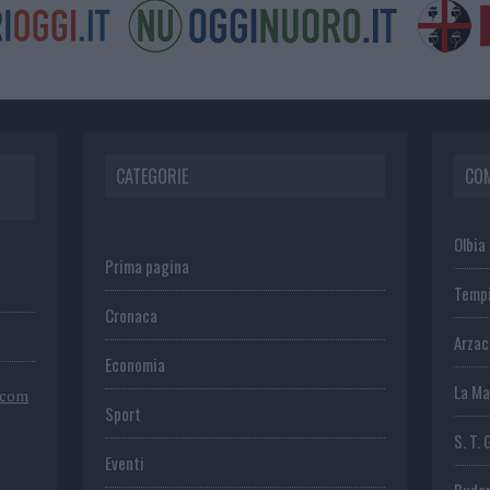
CATEGORIE
CO
Olbia
Prima pagina
Temp
Cronaca
Arza
Economia
La Ma
.com
Sport
S. T. 
Eventi