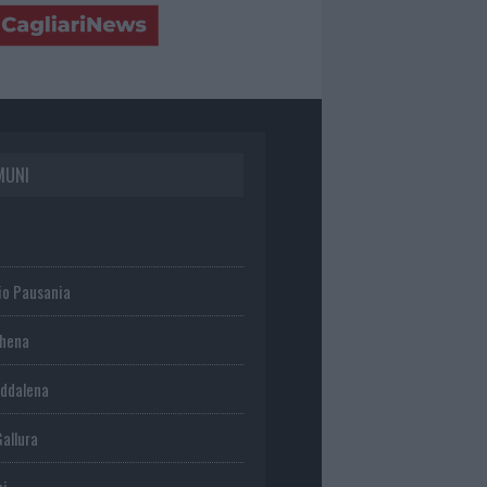
MUNI
io Pausania
chena
ddalena
Gallura