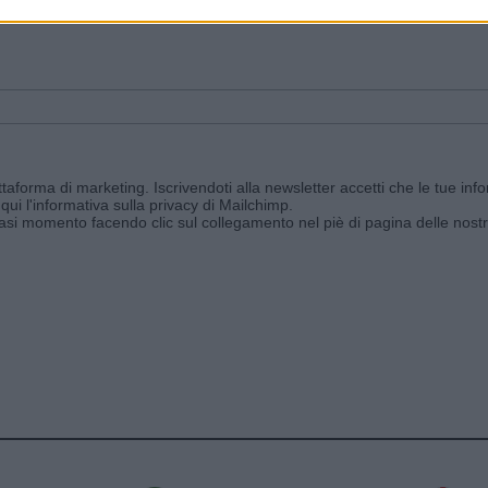
ggi e ricevi le nostre email periodiche contenenti le ultime notizie pubbli
aforma di marketing. Iscrivendoti alla newsletter accetti che le tue info
qui l'informativa sulla privacy di Mailchimp
.
siasi momento facendo clic sul collegamento nel piè di pagina delle nostr