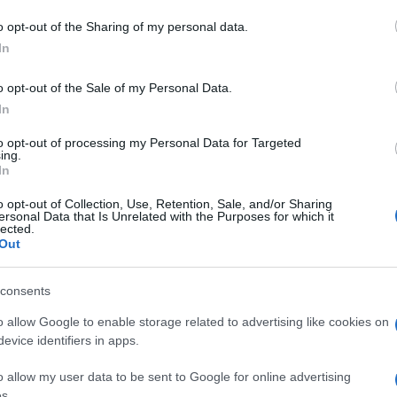
terapia. I tre sono stati denunciati alla Procura
a per truffa, avendo sfruttato la solidarietà
o opt-out of the Sharing of my personal data.
In
rne un guadagno personale. La perquisizione ha
trare numerosi
opuscoli informativi e circa
o opt-out of the Sale of my Personal Data.
tati versati su libretto di deposito
In
to opt-out of processing my Personal Data for Targeted
ing.
azionali?
In
o opt-out of Collection, Use, Retention, Sale, and/or Sharing
 mese
cliccando
qui
ersonal Data that Is Unrelated with the Purposes for which it
lected.
Out
consents
do nella sezione
Login
dal menù del sito o
o allow Google to enable storage related to advertising like cookies on
evice identifiers in apps.
o allow my user data to be sent to Google for online advertising
s.