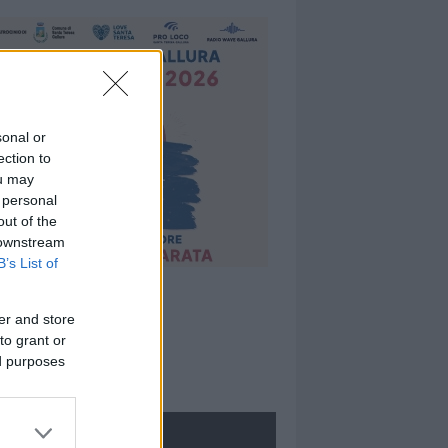
sonal or
ection to
ou may
 personal
out of the
 downstream
B’s List of
er and store
to grant or
ed purposes
ROLOGIE