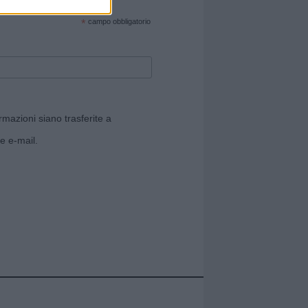
cate sul sito web!
*
campo obbligatorio
rmazioni siano trasferite a
e e-mail.