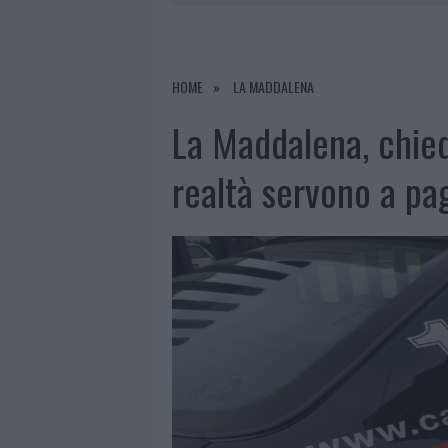
6 AGOSTO 2026
|
METEO OLBIA 7 AGOSTO, SOLE 
6 AGOSTO 2026
|
INCENDI, A SAN PASQUALE ARRIV
6 AGOSTO 2026
|
ANDREA MURA CONQUISTA PALAU
HOME
LA MADDALENA
6 AGOSTO 2026
|
CALANGIANUS, ALLARME SUL CENT
La Maddalena, chied
realtà servono a pa