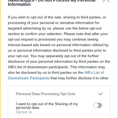
Galluraoggi.it -
Do Not Process My Personal
Entra nel canale telegram di
Information
GalluraOggi.it
If you wish to opt-out of the sale, sharing to third parties, or
processing of your personal or sensitive information for
targeted advertising by us, please use the below opt-out
Inviaci le tue segnalazioni,
section to confirm your selection. Please note that after your
opt-out request is processed you may continue seeing
i tuoi video e le tue foto
interest-based ads based on personal information utilized by
Su WhatsApp al numero +39
us or personal information disclosed to third parties prior to
345 356 7512
your opt-out. You may separately opt-out of the further
disclosure of your personal information by third parties on the
IAB’s list of downstream participants. This information may
also be disclosed by us to third parties on the
IAB’s List of
Downstream Participants
that may further disclose it to other
Ricevi le nostre ultime news
third parties.
Please note that this website/app uses one or more Google
Personal Data Processing Opt Outs
da
Google News
services and may gather and store information including but
not limited to your visit or usage behaviour. You may click to
I want to opt-out of the Sharing of my
personal data.
grant or deny consent to Google and its third-party tags to
Opted In
use your data for below specified purposes in below Google