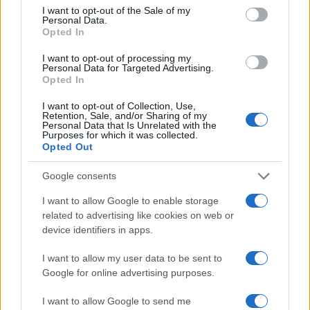
Condividi l'articolo
consent section.
I want to opt-out of the Sale of my
Personal Data.
F
T
Pi
W
S
Opted In
a
w
n
h
h
I want to opt-out of processing my
Personal Data for Targeted Advertising.
ce
it
te
at
a
Articolo precedente
Opted In
b
te
re
s
re
Prossimo articolo
I want to opt-out of Collection, Use,
o
r
st
A
Retention, Sale, and/or Sharing of my
Personal Data that Is Unrelated with the
Purposes for which it was collected.
o
p
Opted Out
NOTIZIE RECENTI
k
p
Google consents
Controlli rafforzati in Costa Smeralda, 20
I want to allow Google to enable storage
arresti e 135 denunce
related to advertising like cookies on web or
device identifiers in apps.
Tre milioni di euro dalla Provincia Gallura per
I want to allow my user data to be sent to
nuove aule nelle scuole di Olbia
Google for online advertising purposes.
I want to allow Google to send me