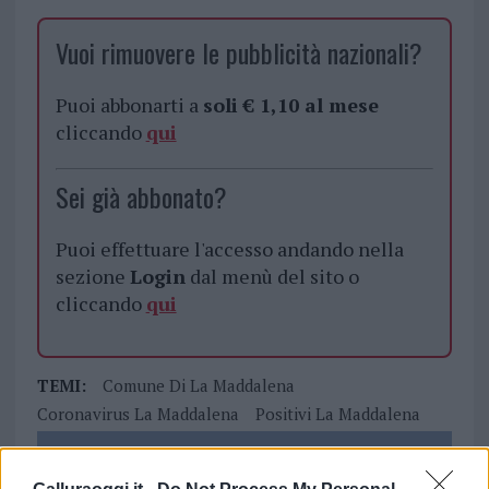
Vuoi rimuovere le pubblicità nazionali?
Puoi abbonarti a
soli € 1,10 al mese
cliccando
qui
Sei già abbonato?
Puoi effettuare l'accesso andando nella
sezione
Login
dal menù del sito o
cliccando
qui
TEMI:
Comune Di La Maddalena
Coronavirus La Maddalena
Positivi La Maddalena
Notizie in tempo reale?