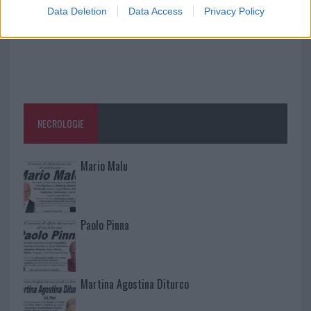
Data Deletion
Data Access
Privacy Policy
NECROLOGIE
Mario Malu
Paolo Pinna
Martina Agostina Diturco