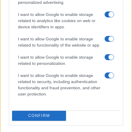
Incidente sulla provinciale 125, paura tra Olbia e
personalized advertising.
Arzachena
I want to allow Google to enable storage
related to analytics like cookies on web or
Incidente sulla strada provinciale ad Arzachena,
device identifiers in apps.
un ferito
I want to allow Google to enable storage
related to functionality of the website or app.
Sangue, musica e solidarietà con Avis Olbia al
I want to allow Google to enable storage
Delta Center
related to personalization.
I want to allow Google to enable storage
Meteo Olbia 9 agosto, temperature in calo
related to security, including authentication
functionality and fraud prevention, and other
user protection.
Salmo finisce in ospedale a Catania, ma il tour
va avanti: “Sicilia, ci sono”
CONFIRM