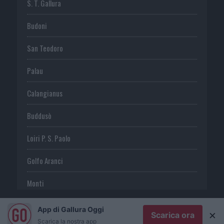
S. T. Gallura
Budoni
San Teodoro
Palau
Calangianus
Buddusò
Loiri P. S. Paolo
Golfo Aranci
Monti
Telti
App di Gallura Oggi
×
Scarica ora
Scarica la nostra app