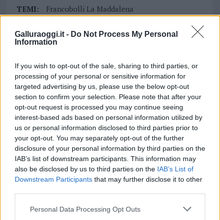
TEMI:
Francobolli La Maddalena
Notizie La Maddalena
Scuola Sottufficiali La Maddalena
Galluraoggi.it -
Do Not Process My Personal
Information
Notizie in tempo reale?
If you wish to opt-out of the sale, sharing to third parties, or
Entra nel canale telegram di
processing of your personal or sensitive information for
GalluraOggi.it
targeted advertising by us, please use the below opt-out
section to confirm your selection. Please note that after your
opt-out request is processed you may continue seeing
interest-based ads based on personal information utilized by
us or personal information disclosed to third parties prior to
Inviaci le tue segnalazioni,
your opt-out. You may separately opt-out of the further
i tuoi video e le tue foto
disclosure of your personal information by third parties on the
Su WhatsApp al numero +39
IAB’s list of downstream participants. This information may
345 356 7512
also be disclosed by us to third parties on the
IAB’s List of
Downstream Participants
that may further disclose it to other
third parties.
Please note that this website/app uses one or more Google
Personal Data Processing Opt Outs
services and may gather and store information including but