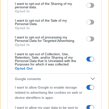
Ricevi le nostre ultime news
not limited to your visit or usage behaviour. You may click to
I want to opt-out of the Sharing of my
personal data.
grant or deny consent to Google and its third-party tags to
Opted In
use your data for below specified purposes in below Google
da
Google News
consent section.
I want to opt-out of the Sale of my
Personal Data.
Opted In
Condividi l'articolo
I want to opt-out of processing my
Personal Data for Targeted Advertising.
F
T
Pi
W
S
Opted In
a
w
n
h
h
I want to opt-out of Collection, Use,
Retention, Sale, and/or Sharing of my
ce
it
te
at
a
Personal Data that Is Unrelated with the
Articolo precedente
Purposes for which it was collected.
b
te
re
s
re
Prossimo articolo
Opted Out
o
r
st
A
Google consents
o
p
NOTIZIE RECENTI
I want to allow Google to enable storage
k
p
related to advertising like cookies on web or
device identifiers in apps.
A fuoco un deposito con bombole, intervento dei
I want to allow my user data to be sent to