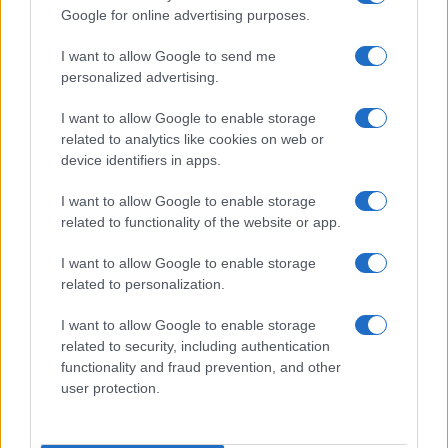
vigili del fuoco a Rudalza
Google for online advertising purposes.
Ristorante distrutto dalle fiamme a La
I want to allow Google to send me
personalized advertising.
Maddalena, incendio a Monti d’à rena
I want to allow Google to enable storage
related to analytics like cookies on web or
Le previsioni meteo per il weekend a Olbia e in
device identifiers in apps.
Gallura
I want to allow Google to enable storage
related to functionality of the website or app.
Michelle Hunziker in Gallura, bella anche dal
vivo: un amico vip svela come fa
I want to allow Google to enable storage
related to personalization.
Calangianus, dopo le polemiche il centro
I want to allow Google to enable storage
accoglienza minori chiude
related to security, including authentication
functionality and fraud prevention, and other
user protection.
Olbia, divieto di sosta contro spaccio e degrado:
esplode la protesta