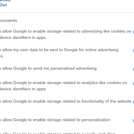
Out
lle criptovalute un campo ricco di opportunità.
ssibilità di guadagno su piattaforme come
consents
mentale condurre una ricerca approfondita
Diversificare il portafoglio e monitorare le
o allow Google to enable storage related to advertising like cookies on
e chiave per gestire il rischio.
evice identifiers in apps.
o allow my user data to be sent to Google for online advertising
s.
ressante per le criptovalute. Mentre la
to allow Google to send me personalized advertising.
delle aziende potrebbe portare a un aumento
e potrebbe influenzare il mercato. Gli
o allow Google to enable storage related to analytics like cookies on
voli delle dinamiche del settore e preparati ad
evice identifiers in apps.
o allow Google to enable storage related to functionality of the website
o allow Google to enable storage related to personalization.
 è una tendenza significativa nel mondo delle
niswap e Compound offrono servizi finanziari
o allow Google to enable storage related to security, including