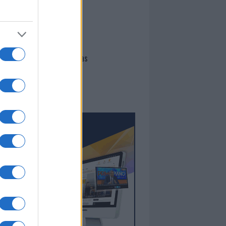
I nostri cari
Giovannimaria Cabras