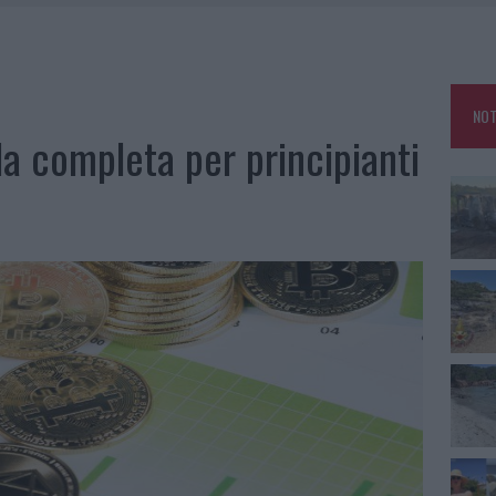
KEND A OLBIA E IN GALLURA
 BELLA ANCHE DAL VIVO: UN AMICO VIP SVELA COME FA
HE IL CENTRO ACCOGLIENZA MINORI CHIUDE
NOT
OLE, INTERVENTO DEI VIGILI DEL FUOCO A RUDALZA
da completa per principianti