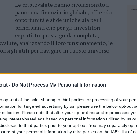
Le criptovalute hanno rivoluzionato il
panorama finanziario globale, offrendo
opportunità e sfide uniche sia per i
principianti che per gli investitori
esperti. In questa guida completa,
valute, analizzando il loro funzionamento, le
nsigli utili per navigare in questo universo
i.it -
Do Not Process My Personal Information
uta digitale che sfruttano la tecnologia
ezza e la chiarezza nelle operazioni
to opt-out of the sale, sharing to third parties, or processing of your per
re diffusione deriva dalla loro struttura
formation for targeted advertising by us, please use the below opt-out s
pendenza da intermediari finanziari e facilita
r selection. Please note that after your opt-out request is processed y
 le parti coinvolte.
eing interest-based ads based on personal information utilized by us or
disclosed to third parties prior to your opt-out. You may separately opt-
losure of your personal information by third parties on the IAB’s list of
NEC