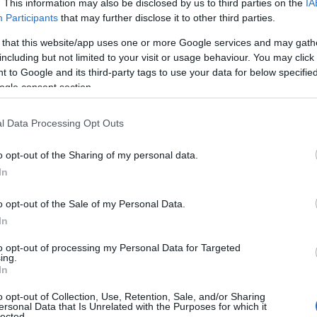
. This information may also be disclosed by us to third parties on the
IA
Participants
that may further disclose it to other third parties.
olta al mondo delle criptovalute, è essenziale
 blockchain, una catena di blocchi che registra
 that this website/app uses one or more Google services and may gath
o di queste valute digitali. I wallet digitali
including but not limited to your visit or usage behaviour. You may click 
 to Google and its third-party tags to use your data for below specifi
criptovalute in modo sicuro, mentre le
ogle consent section.
o di acquistare, vendere e scambiare diverse
l Data Processing Opt Outs
tovalute
o opt-out of the Sharing of my personal data.
In
e hanno subito una notevole evoluzione. Da
ono emerse nuove monete con caratteristiche
o opt-out of the Sale of my Personal Data.
contratti intelligenti, mentre altre come
In
ransazioni finanziarie istantanee. L’evoluzione
to opt-out of processing my Personal Data for Targeted
iptovalute verdi, che promuovono
ing.
In
o opt-out of Collection, Use, Retention, Sale, and/or Sharing
ersonal Data that Is Unrelated with the Purposes for which it
lected.