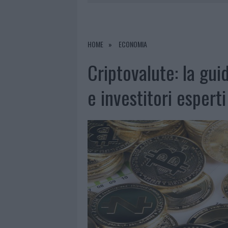
7 AGOSTO 2026
|
LE PREVISIONI METEO PER IL WEE
7 AGOSTO 2026
|
MICHELLE HUNZIKER IN GALLURA,
7 AGOSTO 2026
|
CALANGIANUS, DOPO LE POLEMIC
HOME
ECONOMIA
8 AGOSTO 2026
|
A FUOCO UN DEPOSITO CON BOMB
Criptovalute: la gui
e investitori esperti