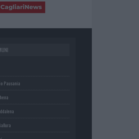
MUNI
io Pausania
chena
ddalena
Gallura