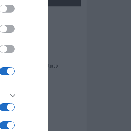
Mario Malu
Paolo Pinna
Martina Agostina Diturco
I nostri cari
I nostri cari