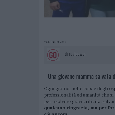
24 LUGLIO 2018
di
realpower
Una giovane mamma salvata dal
Ogni giorno, nelle corsie degli os
professionalità ed umanità che si
per risolvere gravi criticità, salv
qualcuno ringrazia, ma per fo
c’è ancora.