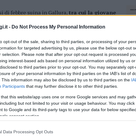
i di febbre suina in Gallura,
tra cui la giovane
 in condizioni disperate, che era
 era stato utilizzato un macchinario messo
i.it -
Do Not Process My Personal Information
 un equipe specializzata dell’ospedale
to opt-out of the sale, sharing to third parties, or processing of your per
ari,
e a Olbia avevano effettuato il delicato
formation for targeted advertising by us, please use the below opt-out s
r selection. Please note that after your opt-out request is processed y
eing interest-based ads based on personal information utilized by us or
nata il 17 gennaio a 28 settimane.
La
disclosed to third parties prior to your opt-out. You may separately opt-
e settimane in rianimazione a Sassari. “Le
losure of your personal information by third parties on the IAB’s list of
embrava non ci fosse più nulla da fare”afferma
. This information may also be disclosed by us to third parties on the
IA
rni, le sue condizioni miglioravano sempre più,
Participants
that may further disclose it to other third parties.
distanza di sei mesi Monica racconta la
 that this website/app uses one or more Google services and may gath
dall’emozione di poter dire che lei e sua
including but not limited to your visit or usage behaviour. You may click 
 to Google and its third-party tags to use your data for below specifi
ogle consent section.
nte tutto il reparto di Rianimazione del
colare il Dottor Luigi Solinas, il coordinatore
l Data Processing Opt Outs
NEC