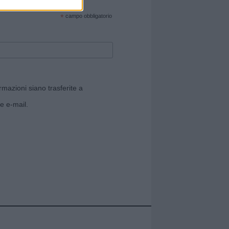
cate sul sito web!
*
campo obbligatorio
rmazioni siano trasferite a
e e-mail.