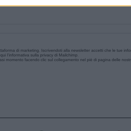
ggi e ricevi le nostre email periodiche contenenti le ultime notizie pubbli
aforma di marketing. Iscrivendoti alla newsletter accetti che le tue info
qui l'informativa sulla privacy di Mailchimp
.
siasi momento facendo clic sul collegamento nel piè di pagina delle nostr