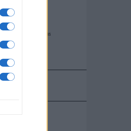
I nostri cari
Giovannimaria Cabras