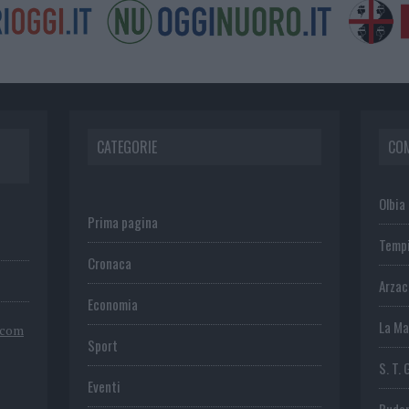
CATEGORIE
CO
Olbia
Prima pagina
Temp
Cronaca
Arza
Economia
La Ma
.com
Sport
S. T. 
Eventi