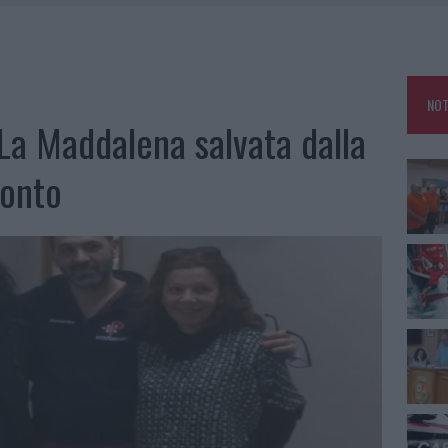
GOSTO, SOLE E CALDO TORNANO PROTAGONISTI
A IL CAMPO BASE: L’INAUGURAZIONE
: GRANDE PARTECIPAZIONE PER IL SUO RACCONTO
NOT
RO ACCOGLIENZA MINORI, ALBIERI: “EPISODI GRAVISSIMI”
a Maddalena salvata dalla
conto