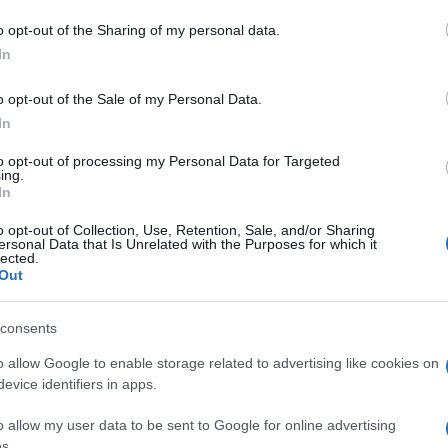
la Dottoressa Meloni Alessandra
per la loro
vita
. Non solo a livello lavorativo ma umano mi
o opt-out of the Sharing of my personal data.
In
azio tutti gli infermieri e non solo, che lavorano
ie”.
o opt-out of the Sale of my Personal Data.
In
azionali?
to opt-out of processing my Personal Data for Targeted
ing.
In
 mese
cliccando
qui
o opt-out of Collection, Use, Retention, Sale, and/or Sharing
ersonal Data that Is Unrelated with the Purposes for which it
lected.
Out
do nella sezione
Login
dal menù del sito o
consents
o allow Google to enable storage related to advertising like cookies on
evice identifiers in apps.
unziata Di Sassari
o allow my user data to be sent to Google for online advertising
s.