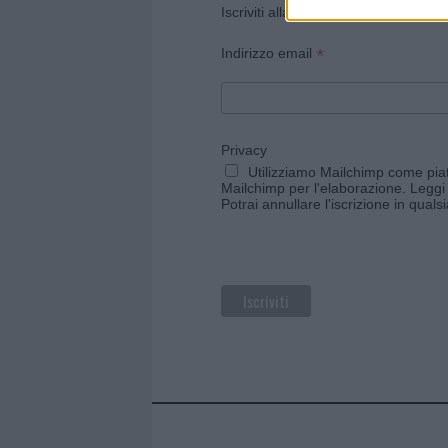
Iscriviti alla newsletter di Gallura O
*
Indirizzo email
Privacy
Utilizziamo Mailchimp come piatt
Mailchimp per l'elaborazione.
Leggi 
Potrai annullare l'iscrizione in qual