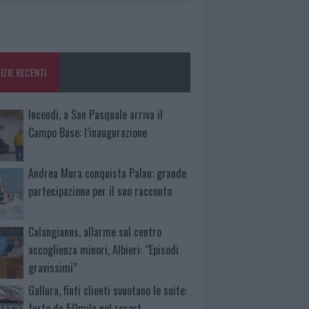
IZIE RECENTI
Incendi, a San Pasquale arriva il
Campo Base: l’inaugurazione
Andrea Mura conquista Palau: grande
partecipazione per il suo racconto
Calangianus, allarme sul centro
accoglienza minori, Albieri: “Episodi
gravissimi”
Gallura, finti clienti svuotano le suite:
furto da 50mila nel resort