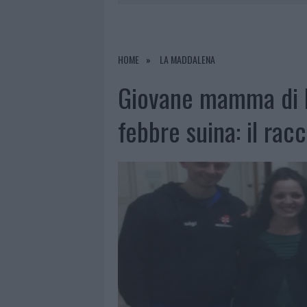
6 AGOSTO 2026
|
METEO OLBIA 7 A
6 AGOSTO 2026
|
INCENDI, A SAN PASQUALE ARRIV
6 AGOSTO 2026
|
ANDREA MURA CONQUISTA PALAU
HOME
LA MADDALENA
6 AGOSTO 2026
|
CALANGIANUS, ALLARME SUL CENT
Giovane mamma di L
febbre suina: il rac