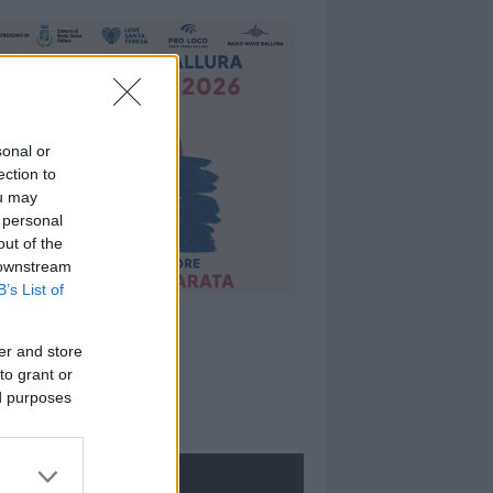
sonal or
ection to
ou may
 personal
out of the
 downstream
B’s List of
er and store
to grant or
ed purposes
ROLOGIE