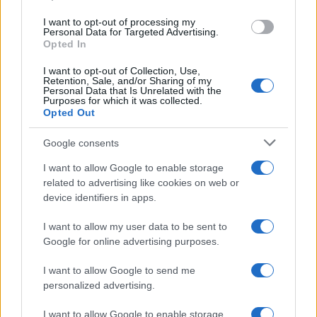
I want to opt-out of processing my
Personal Data for Targeted Advertising.
Notizie in tempo reale?
Opted In
Entra nel canale telegram di
GalluraOggi.it
I want to opt-out of Collection, Use,
Retention, Sale, and/or Sharing of my
Personal Data that Is Unrelated with the
Purposes for which it was collected.
Opted Out
Google consents
Ricevi le nostre ultime news
I want to allow Google to enable storage
related to advertising like cookies on web or
da
Google News
device identifiers in apps.
I want to allow my user data to be sent to
Google for online advertising purposes.
Condividi l'articolo
F
T
Pi
W
S
I want to allow Google to send me
personalized advertising.
a
w
n
h
h
I want to allow Google to enable storage