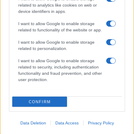
ce
it
te
at
a
Articolo precedente
related to analytics like cookies on web or
b
te
re
s
re
Prossimo articolo
device identifiers in apps.
o
r
st
A
I want to allow Google to enable storage
o
p
related to functionality of the website or app.
NOTIZIE RECENTI
k
p
I want to allow Google to enable storage
related to personalization.
Le previsioni meteo per il weekend a Olbia e in
Gallura
I want to allow Google to enable storage
related to security, including authentication
functionality and fraud prevention, and other
Michelle Hunziker in Gallura, bella anche dal
user protection.
vivo: un amico vip svela come fa
CONFIRM
Calangianus, dopo le polemiche il centro
accoglienza minori chiude
Data Deletion
Data Access
Privacy Policy
Olbia, divieto di sosta contro spaccio e degrado: