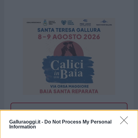
Vuoi rimuovere le pubblicità nazionali?
Galluraoggi.it -
Do Not Process My Personal
Puoi abbonarti a
soli € 1,10 al mese
Information
cliccando
qui