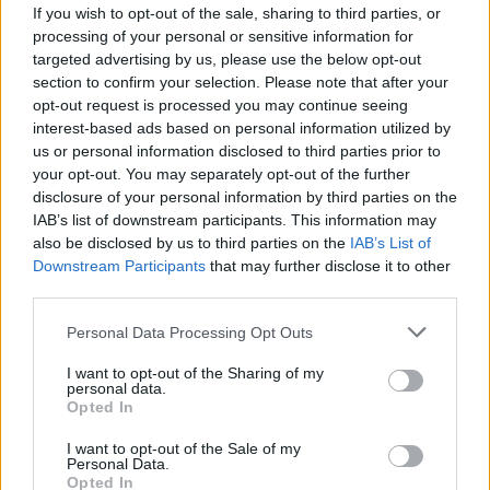
If you wish to opt-out of the sale, sharing to third parties, or
processing of your personal or sensitive information for
Sei già abbonato?
targeted advertising by us, please use the below opt-out
section to confirm your selection. Please note that after your
Puoi effettuare l'accesso andando nella
opt-out request is processed you may continue seeing
interest-based ads based on personal information utilized by
sezione
Login
dal menù del sito o
us or personal information disclosed to third parties prior to
cliccando
qui
your opt-out. You may separately opt-out of the further
disclosure of your personal information by third parties on the
IAB’s list of downstream participants. This information may
TEMI:
Consigliera Carla Cuccu
also be disclosed by us to third parties on the
IAB’s List of
Downstream Participants
that may further disclose it to other
Notizie Carloforte
Notizie La Maddalena
third parties.
Ospedale La Maddalena
Please note that this website/app uses one or more Google
Personal Data Processing Opt Outs
Inviaci le tue segnalazioni,
services and may gather and store information including but
not limited to your visit or usage behaviour. You may click to
I want to opt-out of the Sharing of my
i tuoi video e le tue foto
personal data.
grant or deny consent to Google and its third-party tags to
Su WhatsApp al numero +39
Opted In
use your data for below specified purposes in below Google
345 356 7512
consent section.
I want to opt-out of the Sale of my
Personal Data.
Opted In