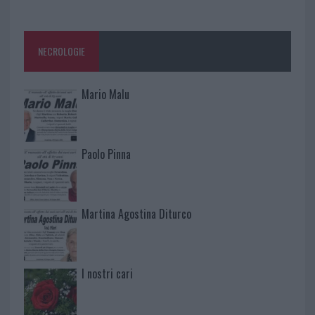
NECROLOGIE
Mario Malu
Paolo Pinna
Martina Agostina Diturco
I nostri cari