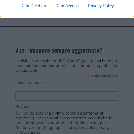
Data Deletion
Data Access
Privacy Policy
Invia un Comunicato Stampa
|
Pubblicità
|
Segnala
Vuoi rimanere sempre aggiornato?
Iscriviti alla newsletter di Gallura Oggi e ricevi le nostre
email periodiche contenenti le ultime notizie pubblicate
sul sito web!
*
campo obbligatorio
*
Indirizzo email
Privacy
Utilizziamo Mailchimp come piattaforma di
marketing. Iscrivendoti alla newsletter accetti che le
tue informazioni siano trasferite a Mailchimp per
l'elaborazione.
Leggi qui l'informativa sulla privacy
di Mailchimp
.