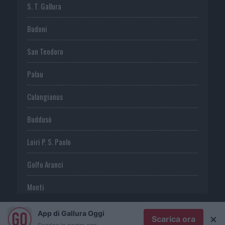
S. T. Gallura
Budoni
San Teodoro
Palau
Calangianus
Buddusò
Loiri P. S. Paolo
Golfo Aranci
Monti
Telti
App di Gallura Oggi
×
Scarica ora