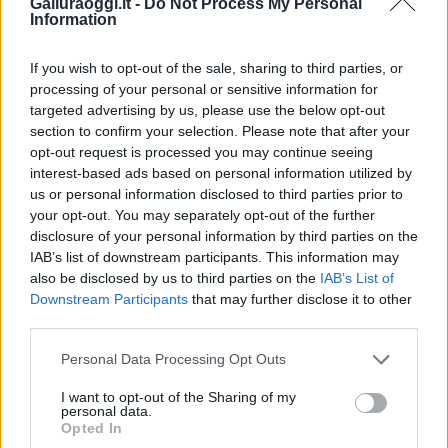
Galluraoggi.it -
Do Not Process My Personal
Calangianus, allarme sul centro accoglienza
Information
minori, Albieri: “Episodi gravissimi”
If you wish to opt-out of the sale, sharing to third parties, or
processing of your personal or sensitive information for
Gallura, finti clienti svuotano le suite: furto da
targeted advertising by us, please use the below opt-out
50mila nel resort
section to confirm your selection. Please note that after your
opt-out request is processed you may continue seeing
interest-based ads based on personal information utilized by
Meteo Olbia 7 agosto, sole e caldo tornano
us or personal information disclosed to third parties prior to
protagonisti
your opt-out. You may separately opt-out of the further
disclosure of your personal information by third parties on the
IAB’s list of downstream participants. This information may
Test tunnel Olbia: rampe chiuse ancora fino a
also be disclosed by us to third parties on the
IAB’s List of
fine agosto
Downstream Participants
that may further disclose it to other
third parties.
Aggius conquista la classifica delle mete più
Please note that this website/app uses one or more Google
Personal Data Processing Opt Outs
amate dell’estate 2026
services and may gather and store information including but
not limited to your visit or usage behaviour. You may click to
I want to opt-out of the Sharing of my
personal data.
grant or deny consent to Google and its third-party tags to
Opted In
use your data for below specified purposes in below Google