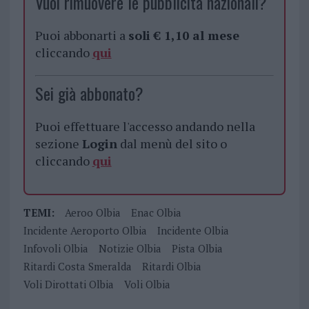
Vuoi rimuovere le pubblicità nazionali?
Puoi abbonarti a
soli € 1,10 al mese
cliccando
qui
Sei già abbonato?
Puoi effettuare l'accesso andando nella
sezione
Login
dal menù del sito o
cliccando
qui
TEMI:
Aeroo Olbia
Enac Olbia
Incidente Aeroporto Olbia
Incidente Olbia
Infovoli Olbia
Notizie Olbia
Pista Olbia
Ritardi Costa Smeralda
Ritardi Olbia
Voli Dirottati Olbia
Voli Olbia