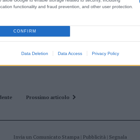
ro +39 345 356 7512
cation functionality and fraud prevention, and other user protection.
CONFIRM
ime news da
Google News
Data Deletion
Data Access
Privacy Policy
dente
Prossimo articolo
Invia un Comunicato Stampa
|
Pubblicità
|
Segnala