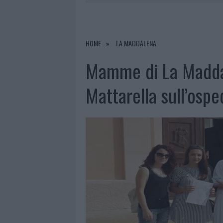
7 AGOSTO 2026
|
OLBIA, DIVIETO DI SOSTA CONT
7 AGOSTO 2026
|
PAUSA CAFFÈ IMPECCABILE: COME 
7 AGOSTO 2026
|
MONTE PINO, LA FINE DI UN LUN
HOME
LA MADDALENA
7 AGOSTO 2026
|
MICHELLE HUNZIKER IN GALLURA,
Mamme di La Maddal
Mattarella sull’ospe