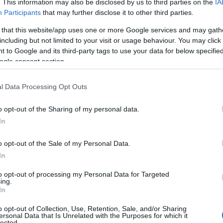
. This information may also be disclosed by us to third parties on the
IA
Participants
that may further disclose it to other third parties.
sidente della Repubblica nella nostra città –
 that this website/app uses one or more Google services and may gath
 mamme – sia un’occasione unica per portarlo a
including but not limited to your visit or usage behaviour. You may click 
ia che si sta creando nel nostro paese.
Da
 to Google and its third-party tags to use your data for below specifi
mme, abbiamo provato di tutto per cercare
ogle consent section.
 politica sembra avere altre priorità. Abbiamo
co una lettera che descrive le nostre paure
l Data Processing Opt Outs
residente sperando in un suo autorevole
o opt-out of the Sharing of my personal data.
In
pubblica possa leggere la nostra lettera –
tra mamma – per noi rappresenta molto più che
o opt-out of the Sale of my Personal Data.
anzia concreta che qualcuno finalmente ci
In
to opt-out of processing my Personal Data for Targeted
ing.
In
o opt-out of Collection, Use, Retention, Sale, and/or Sharing
ersonal Data that Is Unrelated with the Purposes for which it
lected.