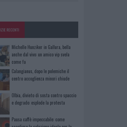
IZIE RECENTI
Michelle Hunziker in Gallura, bella
anche dal vivo: un amico vip svela
come fa
Calangianus, dopo le polemiche il
centro accoglienza minori chiude
Olbia, divieto di sosta contro spaccio
e degrado: esplode la protesta
Pausa caffè impeccabile: come
scegliere la soluzione ideale per la