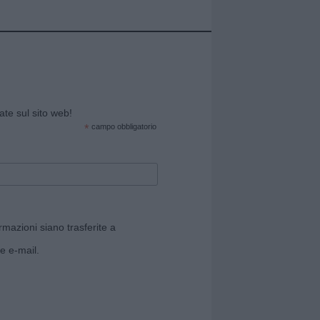
cate sul sito web!
*
campo obbligatorio
rmazioni siano trasferite a
e e-mail.