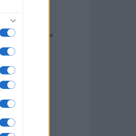
I nostri cari
Giovannimaria Cabras