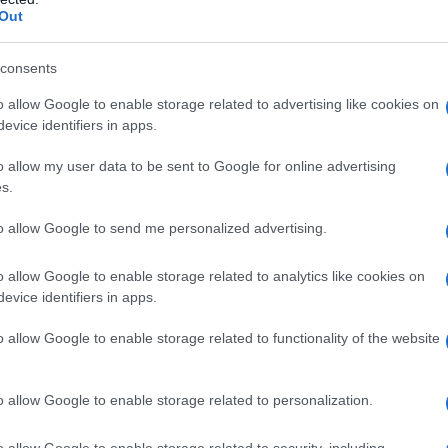
azionali?
Out
 mese
cliccando
qui
consents
o allow Google to enable storage related to advertising like cookies on
evice identifiers in apps.
do nella sezione
Login
dal menù del sito o
o allow my user data to be sent to Google for online advertising
s.
to allow Google to send me personalized advertising.
le La Maddalena
o allow Google to enable storage related to analytics like cookies on
evice identifiers in apps.
eale?
gram di GalluraOggi.it
o allow Google to enable storage related to functionality of the website
o allow Google to enable storage related to personalization.
lazioni, i tuoi video e le tue foto
o allow Google to enable storage related to security, including