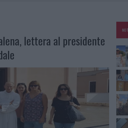
RO SPACCIO E DEGRADO: ESPLODE LA PROTESTA
SCEGLIERE LA SOLUZIONE IDEALE PER LA CASA E L’UFFICIO
GO DOLORE: STORIA E RINASCITA DELLA STRADA CHE SEGNÒ LA GALLURA
NOT
 BELLA ANCHE DAL VIVO: UN AMICO VIP SVELA COME FA
ena, lettera al presidente
dale