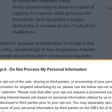
in difesa dell’ospedale Paolo
Merlo. Questa volta lo fanno cercando di
cogliere l’occasione della presenza del
Presidente della Repubblica Sergio
Mattarella in vacanza presso l’isola di La
Maddalena.
ombattive mamme maddalenine si rivolge a don
città, chiedendogli di fare da prezioso tramite
gnargli una lettera dove -scrivono in una nota –
no contenute tutte lo loro paure da madri.
i.it -
Do Not Process My Personal Information
 dei presidi più colpiti dalla politica regionale
unto nascite, alla riduzione dell’operatività
to opt-out of the sale, sharing to third parties, or processing of your per
sospensione, dopo l’attivazione dell’elisoccorso
formation for targeted advertising by us, please use the below opt-out s
l pediatra.
r selection. Please note that after your opt-out request is processed y
, una quarantina in tutto, che da oltre un
eing interest-based ads based on personal information utilized by us or
disclosed to third parties prior to your opt-out. You may separately opt-
n numerose manifestazioni ed iniziative
losure of your personal information by third parties on the IAB’s list of
NEC