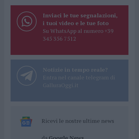
Inviaci le tue segnalazioni,
i tuoi video e le tue foto
Su WhatsApp al numero +39
345 356 7512
Notizie in tempo reale?
Entra nel canale telegram di
GalluraOggi.it
Ricevi le nostre ultime news
da
Google News