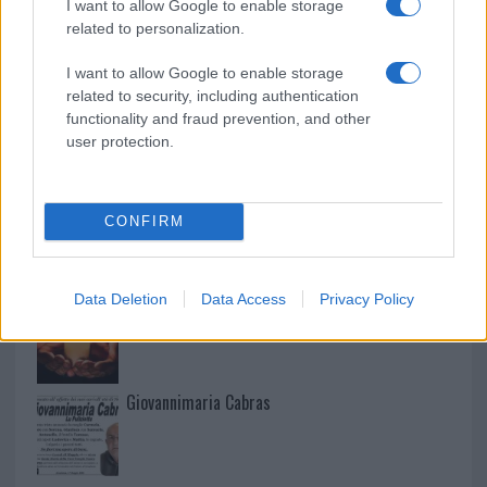
I want to allow Google to enable storage
related to personalization.
Martina Agostina Diturco
I want to allow Google to enable storage
related to security, including authentication
functionality and fraud prevention, and other
I nostri cari
user protection.
I nostri cari
CONFIRM
Data Deletion
Data Access
Privacy Policy
I nostri cari
Giovannimaria Cabras