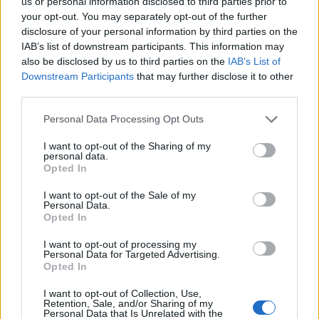
us or personal information disclosed to third parties prior to
your opt-out. You may separately opt-out of the further
disclosure of your personal information by third parties on the
IAB’s list of downstream participants. This information may
Salmo finisce in ospedale a Catania, ma il tour
also be disclosed by us to third parties on the
IAB’s List of
va avanti: “Sicilia, ci sono”
Downstream Participants
that may further disclose it to other
third parties.
Jovanotti, Gabry Ponte e Alfa: Olbia ombelico del
Please note that this website/app uses one or more Google
Personal Data Processing Opt Outs
mondo per una notte
services and may gather and store information including but
not limited to your visit or usage behaviour. You may click to
I want to opt-out of the Sharing of my
personal data.
grant or deny consent to Google and its third-party tags to
Opted In
Giorgia Meloni a La Maddalena, la vicesindaco:
use your data for below specified purposes in below Google
“Orgoglio e discrezione per visita privata̶…
consent section.
I want to opt-out of the Sale of my
Personal Data.
Opted In
Incendio nella notte a Olbia, a fuoco due furgoni
I want to opt-out of processing my
Personal Data for Targeted Advertising.
Opted In
A fuoco un deposito con bombole, intervento dei
I want to opt-out of Collection, Use,
Retention, Sale, and/or Sharing of my
vigili del fuoco a Rudalza
Personal Data that Is Unrelated with the