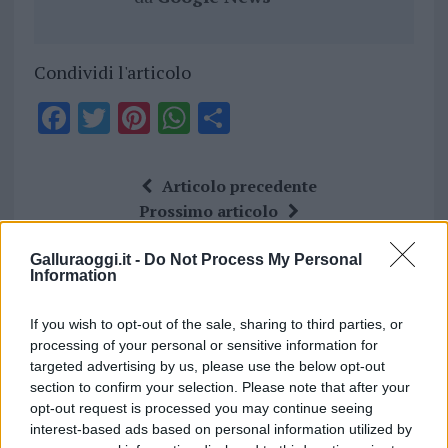
Condividi l'articolo
F
T
Pi
W
S
a
w
n
h
h
ce
it
te
at
a
Articolo precedente
b
te
re
s
re
Prossimo articolo
o
r
st
A
Galluraoggi.it -
Do Not Process My Personal
o
p
Information
NOTIZIE RECENTI
k
p
If you wish to opt-out of the sale, sharing to third parties, or
processing of your personal or sensitive information for
Sangue, musica e solidarietà con Avis Olbia al
targeted advertising by us, please use the below opt-out
Delta Center
section to confirm your selection. Please note that after your
opt-out request is processed you may continue seeing
interest-based ads based on personal information utilized by
Meteo Olbia 9 agosto, temperature in calo