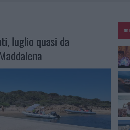
L MAESTRO CHE RIFIUTÒ LA COSTA SMERALDA
A OLBIA, LA PRIMA AL MOLO BRIN È UN SUCCESSO
TE ALL’ALBA: FERITO IL CONDUCENTE
NOT
TTI ALLA ZUPPA GALLURESE: GLI APPUNTAMENTI DA NON PERDERE
ti, luglio quasi da
 Maddalena