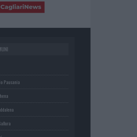
MUNI
io Pausania
chena
ddalena
Gallura