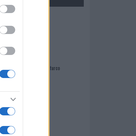
Mario Malu
Paolo Pinna
Martina Agostina Diturco
I nostri cari
I nostri cari