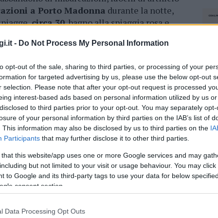
azioni a Porto Madonna
durante la notte,
 spiagge,
circa 30
, bagno alla spiaggia rosa e
 di
flora e fauna
.
i.it -
Do Not Process My Personal Information
della
Guardia Costiera
, dei
carabinieri
to opt-out of the sale, sharing to third parties, or processing of your per
nte Parco in molte occasioni sono state
formation for targeted advertising by us, please use the below opt-out s
ate
. Sicuramente la segnalazione del principio
r selection. Please note that after your opt-out request is processed y
pronto intervento del brigadiere
Michela Lai
,
eing interest-based ads based on personal information utilized by us or
ava nelle vicinanze e ha raggiunto a nuoto gli
disclosed to third parties prior to your opt-out. You may separately opt-
alità spagnola
, ha permesso di evitare un
losure of your personal information by third parties on the IAB’s list of
 del gruppo è iniziata una raccolta fondi in aiuto
. This information may also be disclosed by us to third parties on the
IA
Participants
that may further disclose it to other third parties.
colpita dagli incendi. I volontari, che hanno
 la loro opera di
raccolta rifiuti
e protezione
 that this website/app uses one or more Google services and may gath
including but not limited to your visit or usage behaviour. You may click 
 to Google and its third-party tags to use your data for below specifi
ogle consent section.
azionali?
l Data Processing Opt Outs
NEC