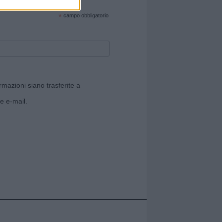
cate sul sito web!
*
campo obbligatorio
rmazioni siano trasferite a
e e-mail.