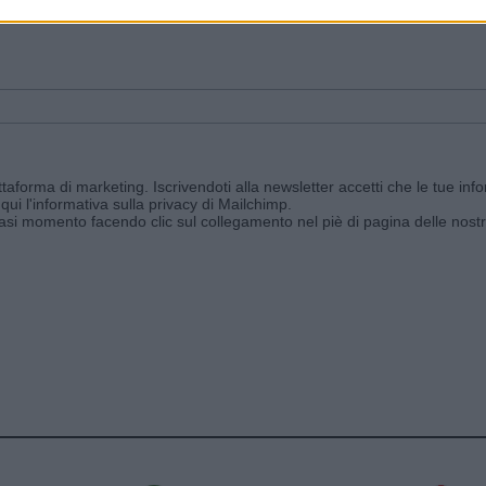
ggi e ricevi le nostre email periodiche contenenti le ultime notizie pubbli
aforma di marketing. Iscrivendoti alla newsletter accetti che le tue info
qui l'informativa sulla privacy di Mailchimp
.
siasi momento facendo clic sul collegamento nel piè di pagina delle nostr