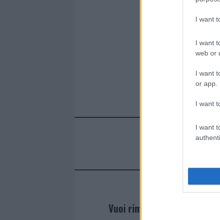
o
p
k
p
I want 
I want t
web or d
I want t
or app.
I want t
I want t
authenti
Vuoi rimanere sempre agg