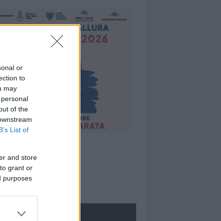
sonal or
ection to
ou may
 personal
out of the
 downstream
B’s List of
er and store
to grant or
ed purposes
ROLOGIE