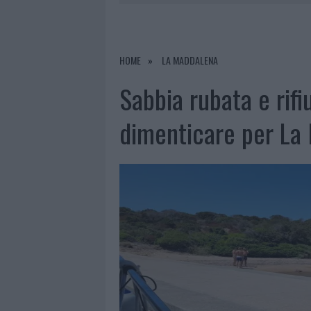
6 AGOSTO 2026
|
È MORTO FRANCESCO GUCCINI, I
6 AGOSTO 2026
|
NOTRE-DAME DE PARIS CONQUIST
6 AGOSTO 2026
|
STRADA SASSARI-OLBIA, INCIDEN
HOME
LA MADDALENA
6 AGOSTO 2026
|
EVENTI IN GALLURA, DA JOVANO
Sabbia rubata e rifiu
dimenticare per La