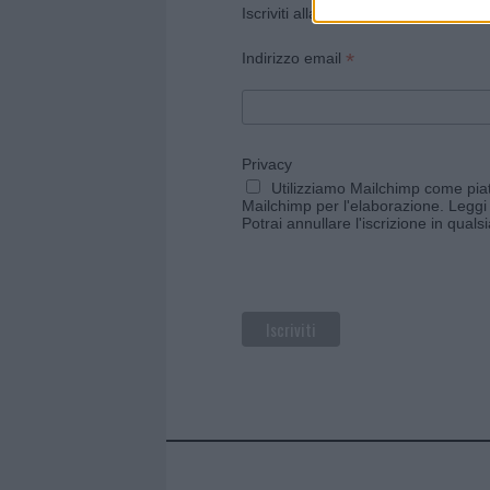
Iscriviti alla newsletter di Gallura O
*
Indirizzo email
Privacy
Utilizziamo Mailchimp come piatt
Mailchimp per l'elaborazione.
Leggi 
Potrai annullare l'iscrizione in qual