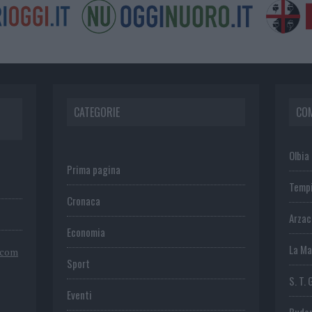
CATEGORIE
CO
Olbia
Prima pagina
Temp
Cronaca
Arza
Economia
La Ma
.com
Sport
S. T. 
Eventi