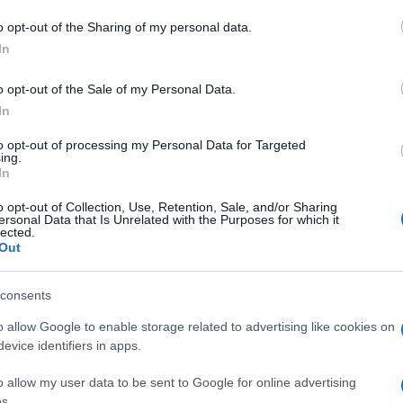
 mese
cliccando
qui
o opt-out of the Sharing of my personal data.
In
o opt-out of the Sale of my Personal Data.
do nella sezione
Login
dal menù del sito o
In
to opt-out of processing my Personal Data for Targeted
ing.
In
Arcipelago Senza Plastica
o opt-out of Collection, Use, Retention, Sale, and/or Sharing
ersonal Data that Is Unrelated with the Purposes for which it
lected.
Out
consents
o allow Google to enable storage related to advertising like cookies on
dente
Prossimo articolo
evice identifiers in apps.
o allow my user data to be sent to Google for online advertising
s.