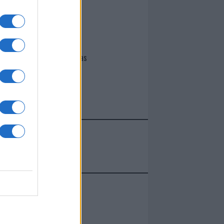
I nostri cari
Giovannimaria Cabras