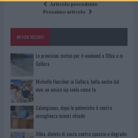
ce
it
te
at
a
Articolo precedente
b
te
re
s
re
Prossimo articolo
o
r
st
A
o
p
NOTIZIE RECENTI
k
p
Le previsioni meteo per il weekend a Olbia e in
Gallura
Michelle Hunziker in Gallura, bella anche dal
vivo: un amico vip svela come fa
Calangianus, dopo le polemiche il centro
accoglienza minori chiude
Olbia, divieto di sosta contro spaccio e degrado: