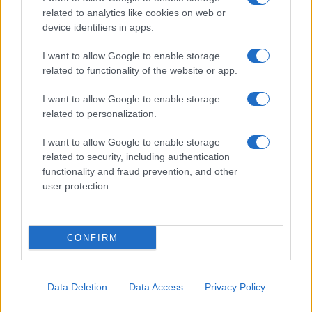
related to analytics like cookies on web or
Inviaci le tue segnalazioni,
device identifiers in apps.
i tuoi video e le tue foto
Su WhatsApp al numero +39
I want to allow Google to enable storage
345 356 7512
related to functionality of the website or app.
I want to allow Google to enable storage
related to personalization.
I want to allow Google to enable storage
Ricevi le nostre ultime news
related to security, including authentication
functionality and fraud prevention, and other
user protection.
da
Google News
CONFIRM
Condividi l'articolo
F
T
Pi
W
S
a
w
n
h
h
Data Deletion
Data Access
Privacy Policy