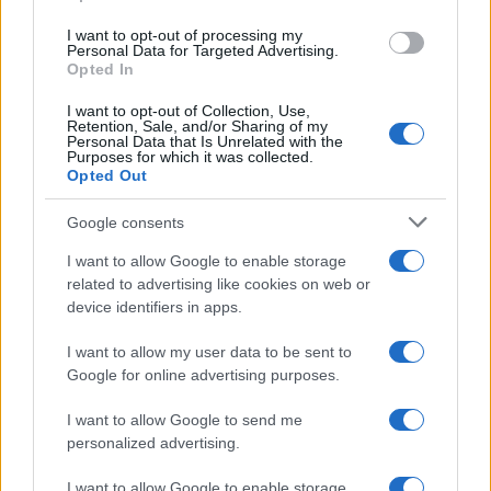
cliccando
qui
I want to opt-out of processing my
Personal Data for Targeted Advertising.
Opted In
Sei già abbonato?
I want to opt-out of Collection, Use,
Retention, Sale, and/or Sharing of my
Puoi effettuare l'accesso andando nella
Personal Data that Is Unrelated with the
Purposes for which it was collected.
sezione
Login
dal menù del sito o
Opted Out
cliccando
qui
Google consents
I want to allow Google to enable storage
TEMI:
Capitaneria La Maddalena
related to advertising like cookies on web or
Guardia Costiera La Maddalena
device identifiers in apps.
Notizie in tempo reale?
I want to allow my user data to be sent to
Google for online advertising purposes.
Entra nel canale telegram di
GalluraOggi.it
I want to allow Google to send me
personalized advertising.
I want to allow Google to enable storage