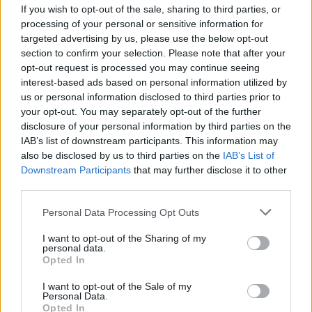
If you wish to opt-out of the sale, sharing to third parties, or
processing of your personal or sensitive information for
targeted advertising by us, please use the below opt-out
section to confirm your selection. Please note that after your
opt-out request is processed you may continue seeing
interest-based ads based on personal information utilized by
us or personal information disclosed to third parties prior to
your opt-out. You may separately opt-out of the further
disclosure of your personal information by third parties on the
IAB’s list of downstream participants. This information may
also be disclosed by us to third parties on the
IAB’s List of
Downstream Participants
that may further disclose it to other
third parties.
Please note that this website/app uses one or more Google
Personal Data Processing Opt Outs
services and may gather and store information including but
not limited to your visit or usage behaviour. You may click to
I want to opt-out of the Sharing of my
personal data.
grant or deny consent to Google and its third-party tags to
Opted In
Vuoi rimuovere le pubblicità nazionali?
use your data for below specified purposes in below Google
consent section.
I want to opt-out of the Sale of my
Personal Data.
Puoi abbonarti a
soli € 1,10 al mese
Opted In