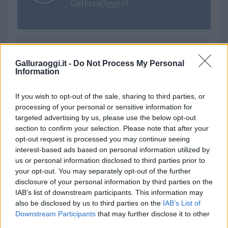
GalluraOggi.it
Ricevi le nostre ultime news
Galluraoggi.it -
Do Not Process My Personal
Information
da
Google News
If you wish to opt-out of the sale, sharing to third parties, or
processing of your personal or sensitive information for
targeted advertising by us, please use the below opt-out
Condividi l'articolo
section to confirm your selection. Please note that after your
opt-out request is processed you may continue seeing
F
T
Pi
W
S
interest-based ads based on personal information utilized by
us or personal information disclosed to third parties prior to
a
w
n
h
h
your opt-out. You may separately opt-out of the further
ce
it
te
at
a
disclosure of your personal information by third parties on the
Articolo precedente
IAB’s list of downstream participants. This information may
b
te
re
s
re
Prossimo articolo
also be disclosed by us to third parties on the
IAB’s List of
o
r
st
A
Downstream Participants
that may further disclose it to other
third parties.