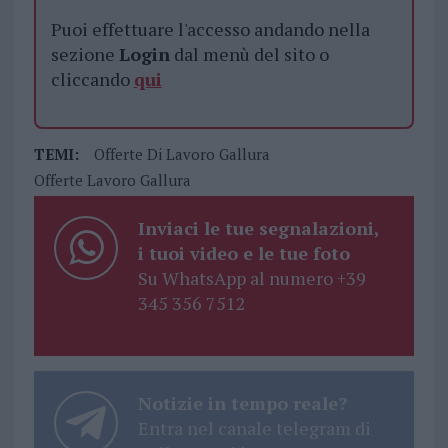
Puoi effettuare l'accesso andando nella
sezione
Login
dal menù del sito o
cliccando
qui
TEMI:
Offerte Di Lavoro Gallura
Offerte Lavoro Gallura
Inviaci le tue segnalazioni,
i tuoi video e le tue foto
Su WhatsApp al numero +39
345 356 7512
Notizie in tempo reale?
Entra nel canale telegram di