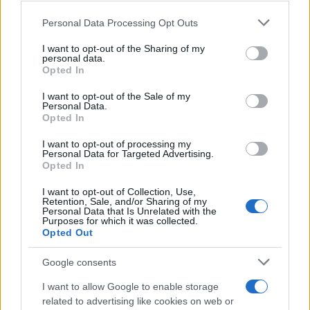
o
p
NOTIZIE RECENTI
k
p
Please note that this website/app uses one or more Google
Personal Data Processing Opt Outs
services and may gather and store information including but
not limited to your visit or usage behaviour. You may click to
I want to opt-out of the Sharing of my
Controlli rafforzati in Costa Smeralda, 20
personal data.
grant or deny consent to Google and its third-party tags to
Opted In
arresti e 135 denunce
use your data for below specified purposes in below Google
consent section.
I want to opt-out of the Sale of my
Personal Data.
Tre milioni di euro dalla Provincia Gallura per
Opted In
nuove aule nelle scuole di Olbia
I want to opt-out of processing my
Personal Data for Targeted Advertising.
Opted In
Incidente sulla provinciale 125, paura tra Olbia e
Arzachena
I want to opt-out of Collection, Use,
Retention, Sale, and/or Sharing of my
Personal Data that Is Unrelated with the
Purposes for which it was collected.
Incidente sulla strada provinciale ad Arzachena,
Opted Out
un ferito
Google consents
I want to allow Google to enable storage
Sangue, musica e solidarietà con Avis Olbia al
related to advertising like cookies on web or