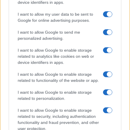
Delta Center
device identifiers in apps.
I want to allow my user data to be sent to
Meteo Olbia 9 agosto, temperature in calo
Google for online advertising purposes.
I want to allow Google to send me
personalized advertising.
Salmo finisce in ospedale a Catania, ma il tour
va avanti: “Sicilia, ci sono”
I want to allow Google to enable storage
related to analytics like cookies on web or
device identifiers in apps.
I want to allow Google to enable storage
related to functionality of the website or app.
I want to allow Google to enable storage
related to personalization.
I want to allow Google to enable storage
related to security, including authentication
functionality and fraud prevention, and other
NECROLOGIE
user protection.