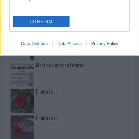
Mario Malu
CONFIRM
Paolo Pinna
Data Deletion
Data Access
Privacy Policy
Martina Agostina Diturco
I nostri cari
I nostri cari