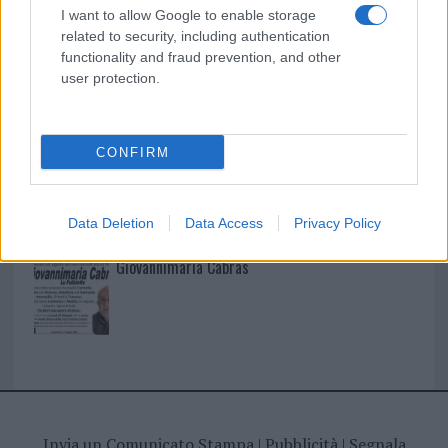
I nostri cari
I want to allow Google to enable storage
related to security, including authentication
functionality and fraud prevention, and other
user protection.
I nostri cari
CONFIRM
I nostri cari
Data Deletion
Data Access
Privacy Policy
Giovannimaria Cabras
Invia un Comunicato Stampa
|
Pubblicità
|
Segnala