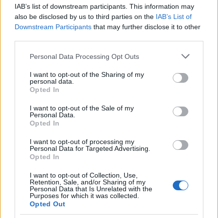
IAB’s list of downstream participants. This information may
also be disclosed by us to third parties on the
IAB’s List of
Andrea Mura conquista Palau: grande
Downstream Participants
that may further disclose it to other
third parties.
partecipazione per il suo racconto
Please note that this website/app uses one or more Google
Personal Data Processing Opt Outs
services and may gather and store information including but
Calangianus, allarme sul centro accoglienza
not limited to your visit or usage behaviour. You may click to
I want to opt-out of the Sharing of my
minori, Albieri: “Episodi gravissimi”
personal data.
grant or deny consent to Google and its third-party tags to
Opted In
use your data for below specified purposes in below Google
consent section.
I want to opt-out of the Sale of my
Gallura, finti clienti svuotano le suite: furto da
Personal Data.
50mila nel resort
Opted In
I want to opt-out of processing my
Personal Data for Targeted Advertising.
Meteo Olbia 7 agosto, sole e caldo tornano
Opted In
protagonisti
I want to opt-out of Collection, Use,
Retention, Sale, and/or Sharing of my
Personal Data that Is Unrelated with the
Purposes for which it was collected.
Opted Out