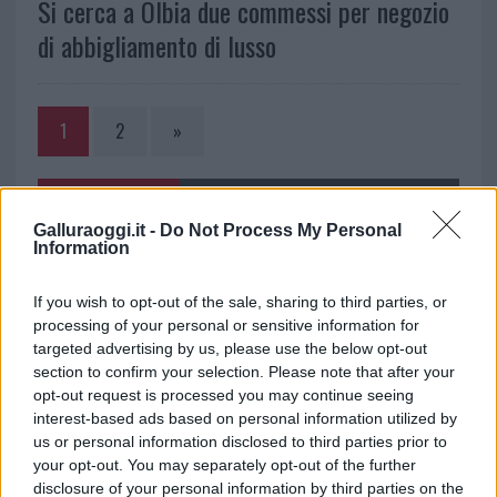
Si cerca a Olbia due commessi per negozio
di abbigliamento di lusso
1
2
»
NOTIZIE RECENTI
Galluraoggi.it -
Do Not Process My Personal
Information
Controlli all’aeroporto di Olbia, sequestrati
If you wish to opt-out of the sale, sharing to third parties, or
caviale e sabbia rubata
processing of your personal or sensitive information for
targeted advertising by us, please use the below opt-out
Migliori cliniche di estetica medicale avanzata
section to confirm your selection. Please note that after your
opt-out request is processed you may continue seeing
in Europa: classifica dei 5 centri di riferimento
interest-based ads based on personal information utilized by
pe…
us or personal information disclosed to third parties prior to
Incendi, a San Pasquale arriva il Campo Base:
your opt-out. You may separately opt-out of the further
disclosure of your personal information by third parties on the
l’inaugurazione