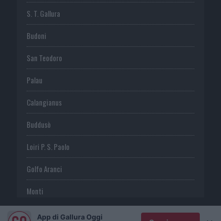
S. T. Gallura
Budoni
San Teodoro
Palau
Calangianus
Buddusò
Loiri P. S. Paolo
Golfo Aranci
Monti
Telti
App di Gallura Oggi