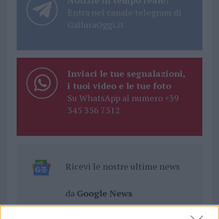
Notizie in tempo reale?
Entra nel canale telegram di
GalluraOggi.it
Inviaci le tue segnalazioni,
i tuoi video e le tue foto
Su WhatsApp al numero +39
345 356 7512
Ricevi le nostre ultime news
da
Google News