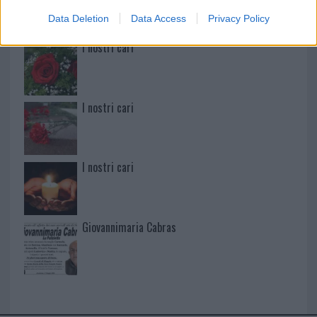
Data Deletion
Data Access
Privacy Policy
I nostri cari
I nostri cari
I nostri cari
Giovannimaria Cabras