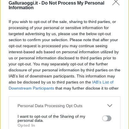
Galluraoggi.it -
Do Not Process My Personal
Condividi l'articolo
Information
F
T
Pi
W
S
If you wish to opt-out of the sale, sharing to third parties, or
a
w
n
h
h
processing of your personal or sensitive information for
targeted advertising by us, please use the below opt-out
ce
it
te
at
a
Articolo precedente
section to confirm your selection. Please note that after your
b
te
re
s
re
Prossimo articolo
opt-out request is processed you may continue seeing
interest-based ads based on personal information utilized by
o
r
st
A
us or personal information disclosed to third parties prior to
o
p
your opt-out. You may separately opt-out of the further
NOTIZIE RECENTI
disclosure of your personal information by third parties on the
k
p
IAB’s list of downstream participants. This information may
also be disclosed by us to third parties on the
IAB’s List of
Incidente sulla strada provinciale ad Arzachena,
Downstream Participants
that may further disclose it to other
un ferito
third parties.
Please note that this website/app uses one or more Google
Personal Data Processing Opt Outs
services and may gather and store information including but
Sangue, musica e solidarietà con Avis Olbia al
not limited to your visit or usage behaviour. You may click to
I want to opt-out of the Sharing of my
Delta Center
personal data.
grant or deny consent to Google and its third-party tags to
Opted In
use your data for below specified purposes in below Google