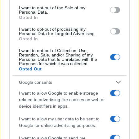
consent section.
Meteo Olbia 9 agosto, temperature in calo
I want to opt-out of the Sale of my
Personal Data.
Opted In
I want to opt-out of processing my
Salmo finisce in ospedale a Catania, ma il tour
Personal Data for Targeted Advertising.
Opted In
va avanti: “Sicilia, ci sono”
I want to opt-out of Collection, Use,
Retention, Sale, and/or Sharing of my
Personal Data that Is Unrelated with the
Jovanotti, Gabry Ponte e Alfa: Olbia ombelico del
Purposes for which it was collected.
mondo per una notte
Opted Out
Google consents
Giorgia Meloni a La Maddalena, la vicesindaco:
I want to allow Google to enable storage
“Orgoglio e discrezione per visita privata̶…
related to advertising like cookies on web or
device identifiers in apps.
Incendio nella notte a Olbia, a fuoco due furgoni
I want to allow my user data to be sent to
Google for online advertising purposes.
I want to allow Google to send me