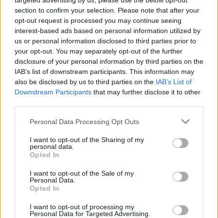
targeted advertising by us, please use the below opt-out
section to confirm your selection. Please note that after your
opt-out request is processed you may continue seeing
interest-based ads based on personal information utilized by
us or personal information disclosed to third parties prior to
Ricevi le nostre ultime news
your opt-out. You may separately opt-out of the further
disclosure of your personal information by third parties on the
IAB’s list of downstream participants. This information may
da
Google News
also be disclosed by us to third parties on the
IAB’s List of
Downstream Participants
that may further disclose it to other
third parties.
Condividi l'articolo
Please note that this website/app uses one or more Google
Personal Data Processing Opt Outs
services and may gather and store information including but
F
T
Pi
W
S
not limited to your visit or usage behaviour. You may click to
I want to opt-out of the Sharing of my
personal data.
a
w
n
h
h
grant or deny consent to Google and its third-party tags to
Opted In
use your data for below specified purposes in below Google
ce
it
te
at
a
Articolo precedente
consent section.
I want to opt-out of the Sale of my
b
te
re
s
re
Personal Data.
Prossimo articolo
Opted In
o
r
st
A
I want to opt-out of processing my
o
p
Personal Data for Targeted Advertising.