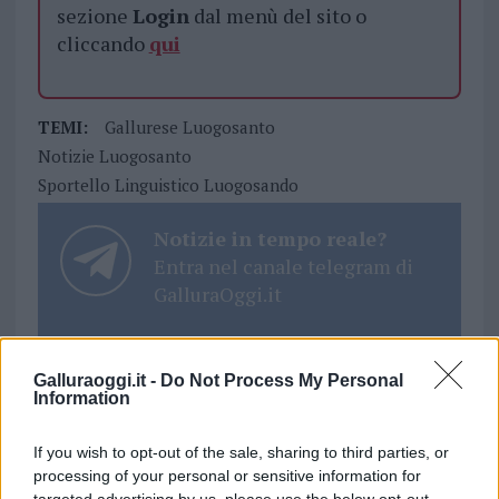
sezione
Login
dal menù del sito o
cliccando
qui
TEMI:
Gallurese Luogosanto
Notizie Luogosanto
Sportello Linguistico Luogosando
Notizie in tempo reale?
Entra nel canale telegram di
GalluraOggi.it
Galluraoggi.it -
Do Not Process My Personal
Information
Inviaci le tue segnalazioni,
i tuoi video e le tue foto
If you wish to opt-out of the sale, sharing to third parties, or
Su WhatsApp al numero +39
processing of your personal or sensitive information for
345 356 7512