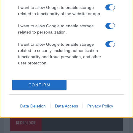
I want to allow Google to enable storage
Meteo Olbia 9 agosto, temperature in calo
related to functionality of the website or app.
I want to allow Google to enable storage
related to personalization.
Salmo finisce in ospedale a Catania, ma il tour
I want to allow Google to enable storage
va avanti: “Sicilia, ci sono”
related to security, including authentication
functionality and fraud prevention, and other
user protection.
CONFIRM
Data Deletion
Data Access
Privacy Policy
NECROLOGIE