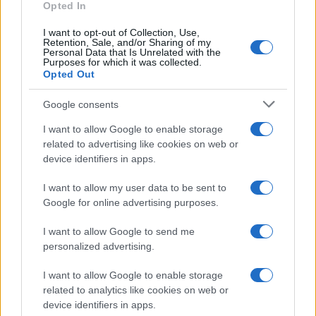
NOTIZIE RECENTI
Opted In
k
p
I want to opt-out of Collection, Use,
Retention, Sale, and/or Sharing of my
Controlli rafforzati in Costa Smeralda, 20
Personal Data that Is Unrelated with the
Purposes for which it was collected.
arresti e 135 denunce
Opted Out
Google consents
Tre milioni di euro dalla Provincia Gallura per
nuove aule nelle scuole di Olbia
I want to allow Google to enable storage
related to advertising like cookies on web or
device identifiers in apps.
Incidente sulla provinciale 125, paura tra Olbia e
Arzachena
I want to allow my user data to be sent to
Google for online advertising purposes.
Incidente sulla strada provinciale ad Arzachena,
I want to allow Google to send me
un ferito
personalized advertising.
I want to allow Google to enable storage
Sangue, musica e solidarietà con Avis Olbia al
related to analytics like cookies on web or
device identifiers in apps.
Delta Center