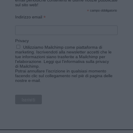
email periodiche contenenti le ultime notizie pubblicate
sul sito web!
*
campo obbligatorio
*
Indirizzo email
Privacy
Utilizziamo Mailchimp come piattaforma di
marketing. Iscrivendoti alla newsletter accetti che le
tue informazioni siano trasferite a Mailchimp per
l'elaborazione.
Leggi qui l'informativa sulla privacy
di Mailchimp
.
Potrai annullare l'iscrizione in qualsiasi momento
facendo clic sul collegamento nel piè di pagina delle
nostre e-mail.