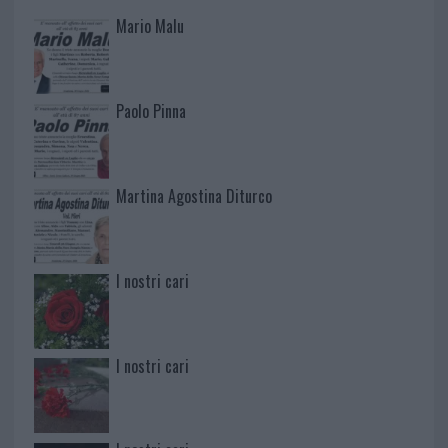
Mario Malu
Paolo Pinna
Martina Agostina Diturco
I nostri cari
I nostri cari