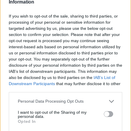
Information
a
w
n
h
h
ce
it
te
at
a
If you wish to opt-out of the sale, sharing to third parties, or
Articolo precedente
processing of your personal or sensitive information for
b
te
re
s
re
Prossimo articolo
targeted advertising by us, please use the below opt-out
o
r
st
A
section to confirm your selection. Please note that after your
opt-out request is processed you may continue seeing
o
p
interest-based ads based on personal information utilized by
NOTIZIE RECENTI
k
p
us or personal information disclosed to third parties prior to
your opt-out. You may separately opt-out of the further
disclosure of your personal information by third parties on the
“Sul filo del discorso”: sold out ad Olbia per il
IAB’s list of downstream participants. This information may
reading su Atzeni
also be disclosed by us to third parties on the
IAB’s List of
Downstream Participants
that may further disclose it to other
third parties.
La Maddalena, festa per i 30 anni del Diving
center di Tegge
Please note that this website/app uses one or more Google
Personal Data Processing Opt Outs
services and may gather and store information including but
not limited to your visit or usage behaviour. You may click to
I want to opt-out of the Sharing of my
Esce di strada con l’auto ad Arzachena: ferito il
personal data.
grant or deny consent to Google and its third-party tags to
Opted In
conducente
use your data for below specified purposes in below Google
consent section.