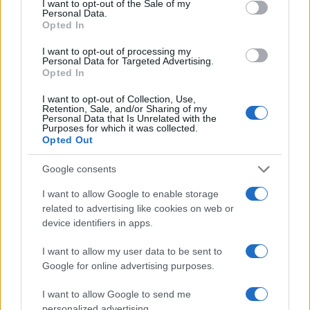
I want to opt-out of the Sale of my
Personal Data.
Turiste si perdono a Tavolara: salvate dai vigili
Opted In
del fuoco
I want to opt-out of processing my
Personal Data for Targeted Advertising.
Opted In
Meteo Olbia 6 agosto, migliora il tempo in
I want to opt-out of Collection, Use,
Gallura
Retention, Sale, and/or Sharing of my
Personal Data that Is Unrelated with the
Purposes for which it was collected.
Opted Out
Incidente Olbia, poliziotto in vacanza salva 6
persone: due bimbi tra i feriti
Google consents
I want to allow Google to enable storage
Red Valley Festival, musica no-stop a Olbia fino
related to advertising like cookies on web or
alle 5
device identifiers in apps.
I want to allow my user data to be sent to
Google for online advertising purposes.
I want to allow Google to send me
personalized advertising.