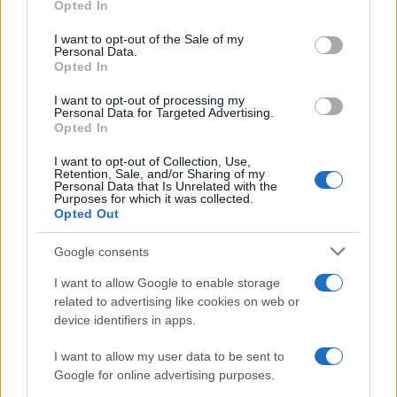
Opted In
use your data for below specified purposes in below Google
Esce di strada con l’auto ad Arzachena: ferito il
consent section.
I want to opt-out of the Sale of my
conducente
Personal Data.
Opted In
Turiste si perdono a Tavolara: salvate dai vigili
I want to opt-out of processing my
Personal Data for Targeted Advertising.
del fuoco
Opted In
I want to opt-out of Collection, Use,
Retention, Sale, and/or Sharing of my
Meteo Olbia 6 agosto, migliora il tempo in
Personal Data that Is Unrelated with the
Gallura
Purposes for which it was collected.
Opted Out
Incidente Olbia, poliziotto in vacanza salva 6
Google consents
persone: due bimbi tra i feriti
I want to allow Google to enable storage
related to advertising like cookies on web or
device identifiers in apps.
Red Valley Festival, musica no-stop a Olbia fino
alle 5
I want to allow my user data to be sent to
Google for online advertising purposes.