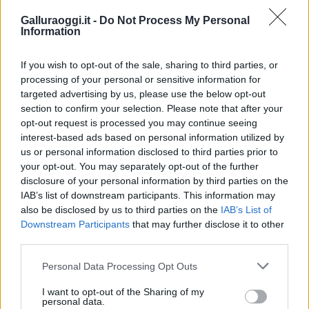
Condividi l'articolo
Galluraoggi.it -
Do Not Process My Personal
Information
F
T
Pi
W
S
a
w
n
h
h
If you wish to opt-out of the sale, sharing to third parties, or
processing of your personal or sensitive information for
ce
it
te
at
a
targeted advertising by us, please use the below opt-out
Articolo precedente
b
te
re
s
re
section to confirm your selection. Please note that after your
Prossimo articolo
opt-out request is processed you may continue seeing
o
r
st
A
interest-based ads based on personal information utilized by
o
p
us or personal information disclosed to third parties prior to
your opt-out. You may separately opt-out of the further
NOTIZIE RECENTI
k
p
disclosure of your personal information by third parties on the
IAB’s list of downstream participants. This information may
also be disclosed by us to third parties on the
IAB’s List of
“Sul filo del discorso”: sold out ad Olbia per il
Downstream Participants
that may further disclose it to other
reading su Atzeni
third parties.
Please note that this website/app uses one or more Google
Personal Data Processing Opt Outs
La Maddalena, festa per i 30 anni del Diving
services and may gather and store information including but
center di Tegge
not limited to your visit or usage behaviour. You may click to
I want to opt-out of the Sharing of my
personal data.
grant or deny consent to Google and its third-party tags to