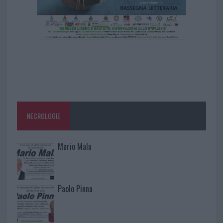
NECROLOGIE
Mario Malu
Paolo Pinna