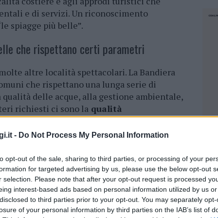
lità costiere e agli approdi turistici che
entali e di servizi. Un riconoscimento
le spiagge più belle”.
elle che rispettano certi parametri
molte altre località spettacolari. La Bandiera
comuni che rispettano una lunga serie di
a qualità delle acque, alla gestione ambientale,
iteri richiesti ci sono la
qualità
za di
scarichi
inquinanti, la
pulizia
delle
a
, i
servizi igienici
, l’
accessibilità
per le
i.it -
Do Not Process My Personal Information
i
salvataggio
, le attività di educazione
stemi costieri. Tutti servizi che si possono
to opt-out of the sale, sharing to third parties, or processing of your per
formation for targeted advertising by us, please use the below opt-out s
r selection. Please note that after your opt-out request is processed y
eing interest-based ads based on personal information utilized by us or
ina delle Bandiere blu 2025: ecco le
disclosed to third parties prior to your opt-out. You may separately opt-
losure of your personal information by third parties on the IAB’s list of
NEC