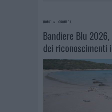
5 AGOSTO 2026
|
ESCE DI STRADA CON L’AUTO AD
6 AGOSTO 2026
|
NUOVO SPORTELLO RIFIUTI A PAL
6 AGOSTO 2026
|
MIGLIORI AGENZIE PER L’ATTESTA
HOME
CRONACA
DELLE PRATICHE
Bandiere Blu 2026, 
5 AGOSTO 2026
|
“SUL FILO DEL DISCORSO”: SOLD
dei riconoscimenti 