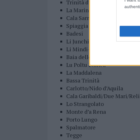
Trinità d’Agultu e Vignola
authenti
La Marinedda
Cala Sarraina
Spiaggia Lunga Isola Rossa
Badesi
Li Junchi
Li Mindi-Lu Stangioni
Baia delle Mimose-Pirottu Li
Lu Poltu Biancu
La Maddalena
Bassa Trinità
Carlotto/Nido d’Aquila
Cala Garibaldi/Due Mari/Reli
Lo Strangolato
Monte d’a Rena
Porto Lungo
Spalmatore
Tegge