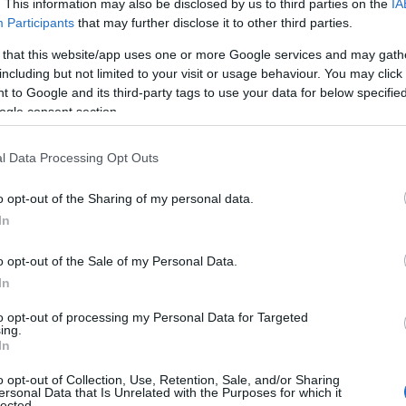
. This information may also be disclosed by us to third parties on the
IA
Participants
that may further disclose it to other third parties.
 that this website/app uses one or more Google services and may gath
 Italia sono
257
. Di questi,
17
sono in
including but not limited to your visit or usage behaviour. You may click 
lura e nel nord-est dell’isola. In pratica, quasi
 to Google and its third-party tags to use your data for below specifi
ncentrata tra Gallura e costa nord-orientale.
ogle consent section.
47 per cento delle Bandiere Blu della Sardegna e
e. Ancora più forte il peso del territorio sul
l Data Processing Opt Outs
nalati. La Sardegna ne conta 9 in totale e sono
o opt-out of the Sharing of my personal data.
lura: due terzi degli approdi Bandiera Blu
In
o opt-out of the Sale of my Personal Data.
Gallura
In
to opt-out of processing my Personal Data for Targeted
ing.
In
o opt-out of Collection, Use, Retention, Sale, and/or Sharing
ersonal Data that Is Unrelated with the Purposes for which it
lected.