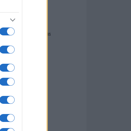
I nostri cari
Giovannimaria Cabras