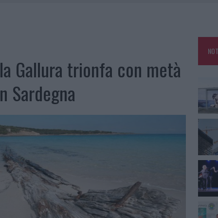
 ARZACHENA: FERITO IL CONDUCENTE
AU, UNA SVOLTA PER GLI UTENTI
ZIONE SOA IN ITALIA: LISTA DELLE 4 REALTÀ PIÙ EFFICIENTI NELLA GESTIONE
NOT
la Gallura trionfa con metà
 OUT AD OLBIA PER IL READING SU ATZENI
in Sardegna