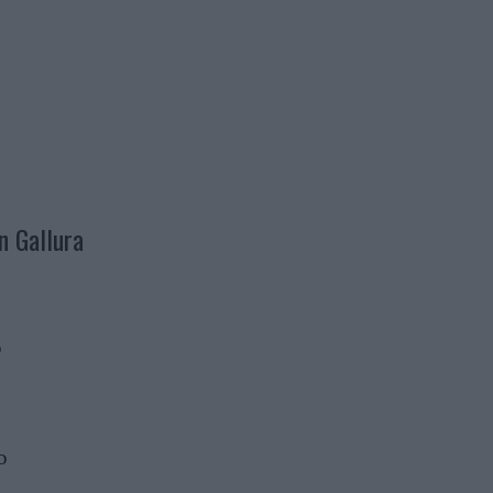
n Gallura
o
o