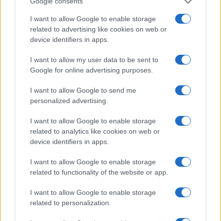
Google consents
Jovanotti, Gabry Ponte e Alfa: Olbia ombelico del
I want to allow Google to enable storage
mondo per una notte
related to advertising like cookies on web or
device identifiers in apps.
Giorgia Meloni a La Maddalena, la vicesindaco:
I want to allow my user data to be sent to
“Orgoglio e discrezione per visita privata̶…
Google for online advertising purposes.
I want to allow Google to send me
Incendio nella notte a Olbia, a fuoco due furgoni
personalized advertising.
I want to allow Google to enable storage
related to analytics like cookies on web or
A fuoco un deposito con bombole, intervento dei
device identifiers in apps.
vigili del fuoco a Rudalza
I want to allow Google to enable storage
related to functionality of the website or app.
I want to allow Google to enable storage
related to personalization.