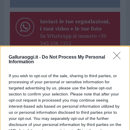
Inviaci le tue segnalazioni,
i tuoi video e le tue foto
Su WhatsApp al numero +39
345 356 7512
Galluraoggi.it -
Do Not Process My Personal
Information
Ricevi le nostre ultime news
If you wish to opt-out of the sale, sharing to third parties, or
processing of your personal or sensitive information for
targeted advertising by us, please use the below opt-out
da
Google News
section to confirm your selection. Please note that after your
opt-out request is processed you may continue seeing
interest-based ads based on personal information utilized by
us or personal information disclosed to third parties prior to
Condividi l'articolo
your opt-out. You may separately opt-out of the further
F
T
Pi
W
S
disclosure of your personal information by third parties on the