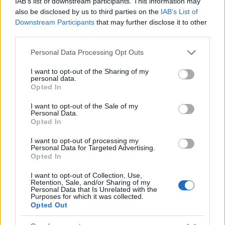
IAB’s list of downstream participants. This information may
a
w
n
h
h
also be disclosed by us to third parties on the
IAB’s List of
ce
it
te
at
a
Downstream Participants
that may further disclose it to other
Articolo precedente
third parties.
b
te
re
s
re
Prossimo articolo
Please note that this website/app uses one or more Google
Personal Data Processing Opt Outs
o
r
st
A
services and may gather and store information including but
o
p
not limited to your visit or usage behaviour. You may click to
I want to opt-out of the Sharing of my
personal data.
grant or deny consent to Google and its third-party tags to
NOTIZIE RECENTI
k
p
Opted In
use your data for below specified purposes in below Google
consent section.
I want to opt-out of the Sale of my
Sangue, musica e solidarietà con Avis Olbia al
Personal Data.
Opted In
Delta Center
I want to opt-out of processing my
Personal Data for Targeted Advertising.
Meteo Olbia 9 agosto, temperature in calo
Opted In
I want to opt-out of Collection, Use,
Retention, Sale, and/or Sharing of my
Personal Data that Is Unrelated with the
Purposes for which it was collected.
Salmo finisce in ospedale a Catania, ma il tour
Opted Out
va avanti: “Sicilia, ci sono”