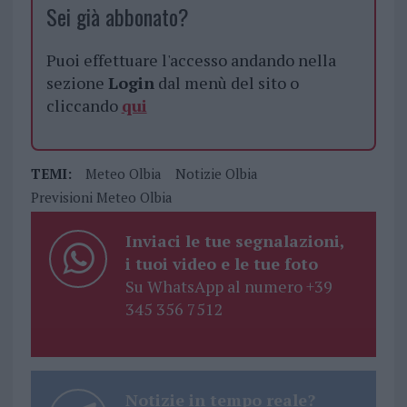
Sei già abbonato?
Puoi effettuare l'accesso andando nella
sezione
Login
dal menù del sito o
cliccando
qui
TEMI:
Meteo Olbia
Notizie Olbia
Previsioni Meteo Olbia
Inviaci le tue segnalazioni,
i tuoi video e le tue foto
Su WhatsApp al numero +39
345 356 7512
Notizie in tempo reale?