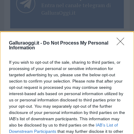
Entra nel canale telegram di
GalluraOggi.it
Galluraoggi.it -
Do Not Process My Personal
Ricevi le nostre ultime news
Information
If you wish to opt-out of the sale, sharing to third parties, or
da
Google News
processing of your personal or sensitive information for
targeted advertising by us, please use the below opt-out
section to confirm your selection. Please note that after your
Condividi l'articolo
opt-out request is processed you may continue seeing
interest-based ads based on personal information utilized by
F
T
Pi
W
S
us or personal information disclosed to third parties prior to
a
w
n
h
h
your opt-out. You may separately opt-out of the further
disclosure of your personal information by third parties on the
ce
it
te
at
a
IAB’s list of downstream participants. This information may
Articolo precedente
b
te
re
s
re
also be disclosed by us to third parties on the
IAB’s List of
Prossimo articolo
Downstream Participants
that may further disclose it to other