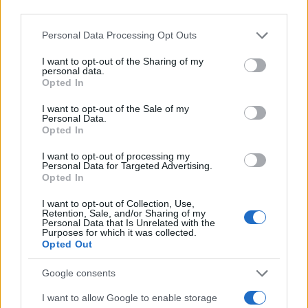
o
r
st
A
third parties.
o
p
Please note that this website/app uses one or more Google
Personal Data Processing Opt Outs
NOTIZIE RECENTI
k
p
services and may gather and store information including but
not limited to your visit or usage behaviour. You may click to
I want to opt-out of the Sharing of my
personal data.
grant or deny consent to Google and its third-party tags to
Michelle Hunziker in Gallura, bella anche dal
Opted In
use your data for below specified purposes in below Google
vivo: un amico vip svela come fa
consent section.
I want to opt-out of the Sale of my
Personal Data.
Opted In
Calangianus, dopo le polemiche il centro
I want to opt-out of processing my
accoglienza minori chiude
Personal Data for Targeted Advertising.
Opted In
Olbia, divieto di sosta contro spaccio e degrado:
I want to opt-out of Collection, Use,
Retention, Sale, and/or Sharing of my
esplode la protesta
Personal Data that Is Unrelated with the
Purposes for which it was collected.
Opted Out
Pausa caffè impeccabile: come scegliere la
Google consents
soluzione ideale per la casa e l’ufficio
I want to allow Google to enable storage