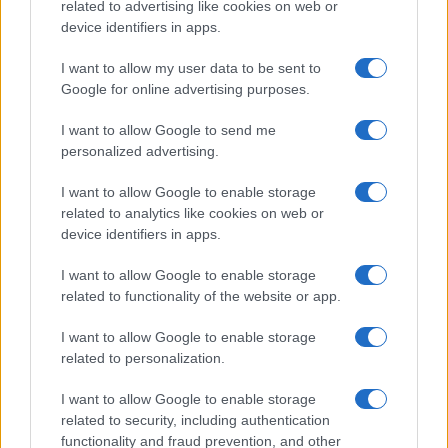
related to advertising like cookies on web or
Monte Pino, la fine di un lungo dolore: storia e
device identifiers in apps.
rinascita della strada che segnò la Gallura
I want to allow my user data to be sent to
Google for online advertising purposes.
Raid nelle campagne di Berchidda, rischio per
la rete elettrica
I want to allow Google to send me
personalized advertising.
Monte Pino, via i cancelli del cantiere: la Gallura
I want to allow Google to enable storage
ritrova la strada
related to analytics like cookies on web or
device identifiers in apps.
I want to allow Google to enable storage
related to functionality of the website or app.
I want to allow Google to enable storage
related to personalization.
I want to allow Google to enable storage
related to security, including authentication
functionality and fraud prevention, and other