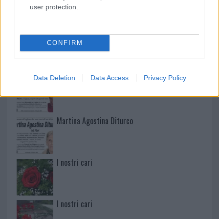
NECROLOGIE
user protection.
Mario Malu
CONFIRM
Paolo Pinna
Data Deletion
Data Access
Privacy Policy
Martina Agostina Diturco
I nostri cari
I nostri cari