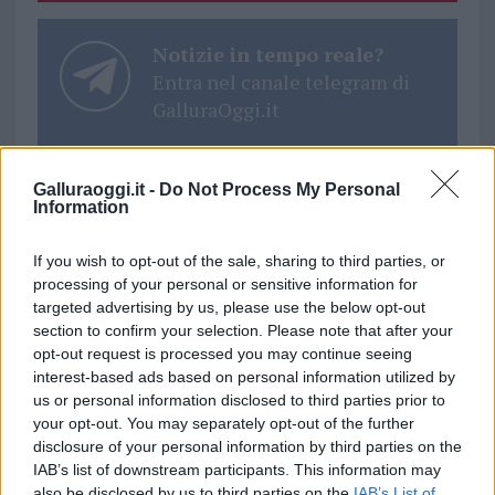
Notizie in tempo reale?
Entra nel canale telegram di
GalluraOggi.it
Galluraoggi.it -
Do Not Process My Personal
Information
Ricevi le nostre ultime news
If you wish to opt-out of the sale, sharing to third parties, or
processing of your personal or sensitive information for
da
Google News
targeted advertising by us, please use the below opt-out
section to confirm your selection. Please note that after your
opt-out request is processed you may continue seeing
interest-based ads based on personal information utilized by
Condividi l'articolo
us or personal information disclosed to third parties prior to
F
T
Pi
W
S
your opt-out. You may separately opt-out of the further
disclosure of your personal information by third parties on the
a
w
n
h
h
IAB’s list of downstream participants. This information may
also be disclosed by us to third parties on the
IAB’s List of