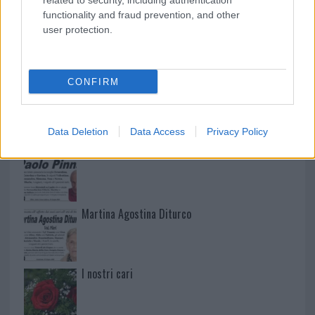
related to security, including authentication
functionality and fraud prevention, and other
user protection.
NECROLOGIE
CONFIRM
Mario Malu
Data Deletion
Data Access
Privacy Policy
Paolo Pinna
Martina Agostina Diturco
I nostri cari