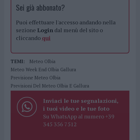
Sei già abbonato?
Puoi effettuare l'accesso andando nella
sezione
Login
dal menù del sito o
cliccando
qui
TEMI:
Meteo Olbia
Meteo Week End Olbia Gallura
Previsione Meteo Olbia
Previsioni Del Meteo Olbia E Gallura
Inviaci le tue segnalazioni,
i tuoi video e le tue foto
Su WhatsApp al numero +39
345 356 7512