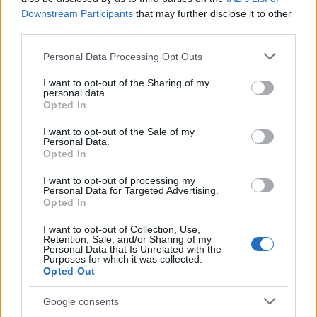
ce
it
te
at
a
Articolo precedente
Downstream Participants
that may further disclose it to other
b
te
re
s
re
Prossimo articolo
third parties.
o
r
st
A
Please note that this website/app uses one or more Google
Personal Data Processing Opt Outs
o
p
services and may gather and store information including but
NOTIZIE RECENTI
not limited to your visit or usage behaviour. You may click to
I want to opt-out of the Sharing of my
k
p
personal data.
grant or deny consent to Google and its third-party tags to
Opted In
use your data for below specified purposes in below Google
Le previsioni meteo per il weekend a Olbia e in
consent section.
I want to opt-out of the Sale of my
Personal Data.
Gallura
Opted In
I want to opt-out of processing my
Michelle Hunziker in Gallura, bella anche dal
Personal Data for Targeted Advertising.
vivo: un amico vip svela come fa
Opted In
I want to opt-out of Collection, Use,
Retention, Sale, and/or Sharing of my
Calangianus, dopo le polemiche il centro
Personal Data that Is Unrelated with the
Purposes for which it was collected.
accoglienza minori chiude
Opted Out
Google consents
Olbia, divieto di sosta contro spaccio e degrado: