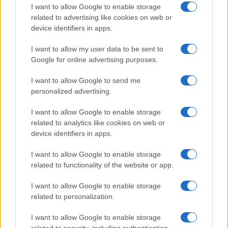
esplode la protesta
I want to allow Google to enable storage
related to advertising like cookies on web or
device identifiers in apps.
Pausa caffè impeccabile: come scegliere la
soluzione ideale per la casa e l’ufficio
I want to allow my user data to be sent to
Google for online advertising purposes.
Monte Pino, la fine di un lungo dolore: storia e
I want to allow Google to send me
rinascita della strada che segnò la Gallura
personalized advertising.
I want to allow Google to enable storage
Raid nelle campagne di Berchidda, rischio per
related to analytics like cookies on web or
la rete elettrica
device identifiers in apps.
I want to allow Google to enable storage
related to functionality of the website or app.
I want to allow Google to enable storage
related to personalization.
I want to allow Google to enable storage