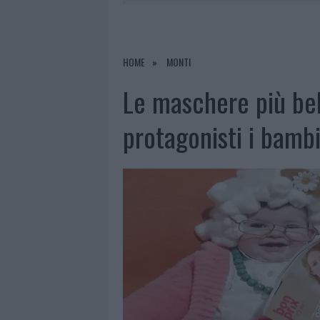
8 AGOSTO 2026
|
RISTORANTE DISTRUTTO DALLE F
7 AGOSTO 2026
|
LE PREVISIONI METEO PER IL WEE
7 AGOSTO 2026
|
MICHELLE HUNZIKER IN GALLURA,
HOME
MONTI
8 AGOSTO 2026
|
INCENDIO NELLA NOTTE A OLBIA,
Le maschere più bel
protagonisti i bambi