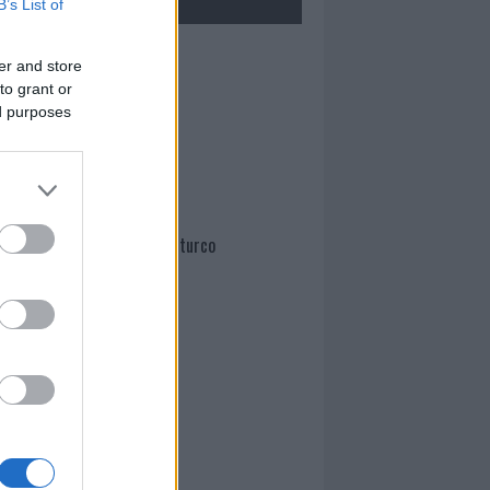
B’s List of
Mario Malu
er and store
to grant or
ed purposes
Paolo Pinna
Martina Agostina Diturco
I nostri cari
I nostri cari