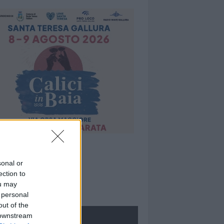
sonal or
ection to
ou may
 personal
out of the
 downstream
ROLOGIE