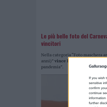
Le più belle foto del Carnev
vincitori
Nella categoria “Foto maschera ar
anni)”
vince la foto di Miriam 
pandemia”.
Galluraogg
If you wish 
sensitive in
confirm you
continue se
information 
further disc