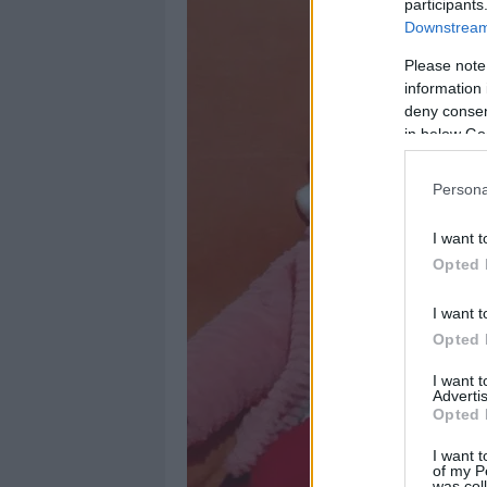
participants
Downstream 
Please note
information 
deny consent
in below Go
Persona
I want t
Opted 
I want t
Opted 
I want 
Advertis
Opted 
I want t
of my P
was col