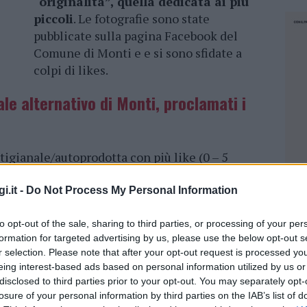
“originalità”, quella dedicata ai più
piccoli
. Le fotografie sono state
pubblicate sulla pagina Facebook del
Comune di Monti e e si sono sfidate a
colpi di likes.
ale alternativo di Monti, proclamati i
tigianale/autoprodotta con più like (0 – 5
Decandia
, dal titolo “Aspettando la fine della
i.it -
Do Not Process My Personal Information
to opt-out of the sale, sharing to third parties, or processing of your per
formation for targeted advertising by us, please use the below opt-out s
r selection. Please note that after your opt-out request is processed y
eing interest-based ads based on personal information utilized by us or
disclosed to third parties prior to your opt-out. You may separately opt-
losure of your personal information by third parties on the IAB’s list of
NEC