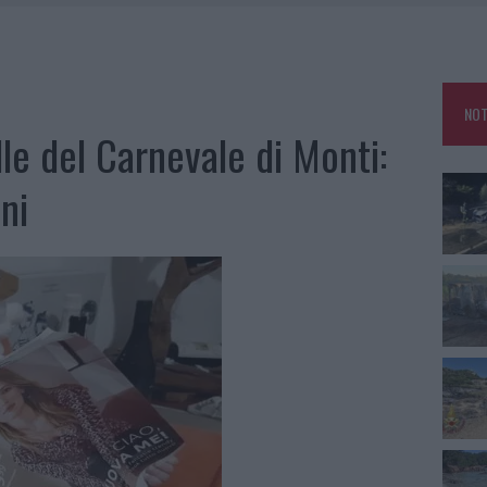
IAMME A LA MADDALENA, INCENDIO A MONTI D’À RENA
KEND A OLBIA E IN GALLURA
 BELLA ANCHE DAL VIVO: UN AMICO VIP SVELA COME FA
NOT
 A FUOCO DUE FURGONI
le del Carnevale di Monti:
ni