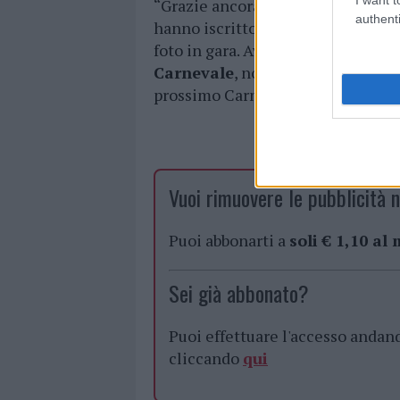
“Grazie ancora a tutti coloro che 
authenti
hanno iscritto i propri figli, alle
foto in gara. Avete c
ontribuito a
Carnevale
, nonostante la pandem
prossimo Carnevale senza distan
Vuoi rimuovere le pubblicità n
Puoi abbonarti a
soli € 1,10 al
Sei già abbonato?
Puoi effettuare l'accesso andan
cliccando
qui