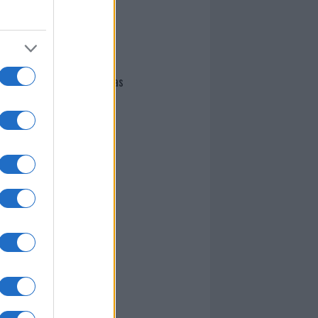
I nostri cari
Giovannimaria Cabras