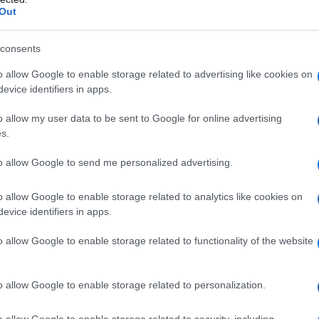
Out
consents
tegoria “Foto maschera artigianale-autoprodotta
se 2ª A della Scuola Primaria, grazie alla
foto
o allow Google to enable storage related to advertising like cookies on
evice identifiers in apps.
olata “Opere d’arte in classe 2ª A”.
o allow my user data to be sent to Google for online advertising
s.
to allow Google to send me personalized advertising.
o allow Google to enable storage related to analytics like cookies on
evice identifiers in apps.
o allow Google to enable storage related to functionality of the website
o allow Google to enable storage related to personalization.
o allow Google to enable storage related to security, including