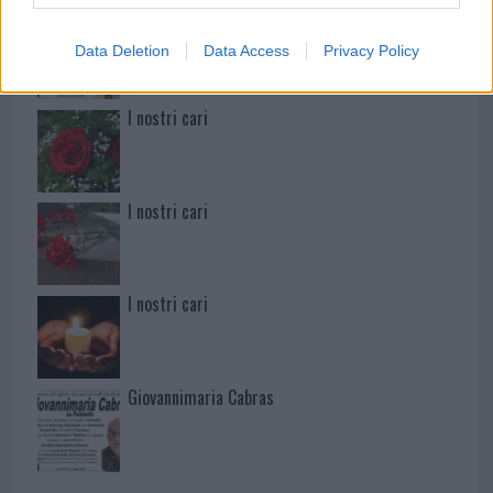
Martina Agostina Diturco
Data Deletion
Data Access
Privacy Policy
I nostri cari
I nostri cari
I nostri cari
Giovannimaria Cabras