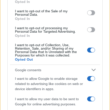
moto: un ferito
Opted In
use your data for below specified purposes in below Google
consent section.
I want to opt-out of the Sale of my
Personal Data.
Olbia, le previsioni meteo per lunedì 10 agosto
Opted In
2026
I want to opt-out of processing my
Personal Data for Targeted Advertising.
Opted In
Le ultime offerte di lavoro a Olbia e in Gallura
I want to opt-out of Collection, Use,
Retention, Sale, and/or Sharing of my
Personal Data that Is Unrelated with the
Purposes for which it was collected.
Cumuli di rifiuti a Santa Teresa Gallura, la
Opted Out
segnalazione dei residenti
Google consents
Incendi in Gallura, devastati un chiosco e due
I want to allow Google to enable storage
related to advertising like cookies on web or
furgoni: le indagini
device identifiers in apps.
Cannigione celebra la cultura gallurese con il
I want to allow my user data to be sent to
Google for online advertising purposes.
“Poker letterario”