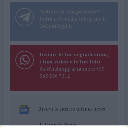
Notizie in tempo reale?
Entra nel canale telegram di
GalluraOggi.it
Inviaci le tue segnalazioni,
i tuoi video e le tue foto
Su WhatsApp al numero +39
345 356 7512
Ricevi le nostre ultime news
da
Google News