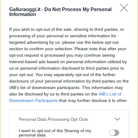
Galluraoggi.it -
Do Not Process My Personal
Information
Condividi l'articolo
If you wish to opt-out of the sale, sharing to third parties, or
F
T
Pi
W
S
processing of your personal or sensitive information for
a
w
n
h
h
targeted advertising by us, please use the below opt-out
section to confirm your selection. Please note that after your
ce
it
te
at
a
Articolo precedente
opt-out request is processed you may continue seeing
b
te
re
s
re
Prossimo articolo
interest-based ads based on personal information utilized by
us or personal information disclosed to third parties prior to
o
r
st
A
your opt-out. You may separately opt-out of the further
o
p
disclosure of your personal information by third parties on the
NOTIZIE RECENTI
IAB’s list of downstream participants. This information may
k
p
also be disclosed by us to third parties on the
IAB’s List of
Downstream Participants
that may further disclose it to other
Auto finisce contro un muretto, un ferito ad
third parties.
Arzachena
Please note that this website/app uses one or more Google
Personal Data Processing Opt Outs
services and may gather and store information including but
not limited to your visit or usage behaviour. You may click to
I want to opt-out of the Sharing of my
Incidente a Baia Sardinia, scontro tra auto e
personal data.
grant or deny consent to Google and its third-party tags to