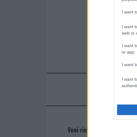
I want 
I want t
web or d
I want t
or app.
I want t
I want t
authenti
Vuoi rimanere sempre agg