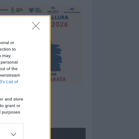
sonal or
ection to
ou may
 personal
out of the
 downstream
B’s List of
er and store
to grant or
ed purposes
ROLOGIE