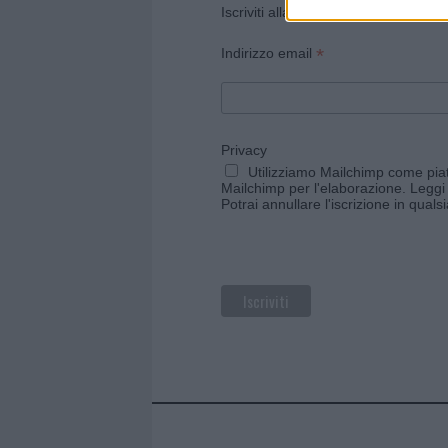
Iscriviti alla newsletter di Gallura O
*
Indirizzo email
Privacy
Utilizziamo Mailchimp come piatt
Mailchimp per l'elaborazione.
Leggi 
Potrai annullare l'iscrizione in qual