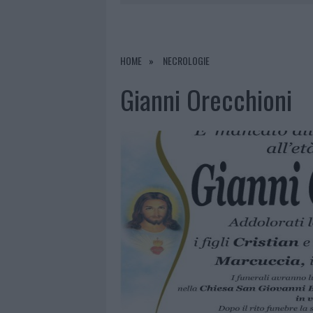
7 AGOSTO 2026
|
CALANGIANUS, DOPO LE POLEMIC
7 AGOSTO 2026
|
OLBIA, DIVIETO DI SOSTA CONT
7 AGOSTO 2026
|
PAUSA CAFFÈ IMPECCABILE: COME 
HOME
NECROLOGIE
7 AGOSTO 2026
|
LE PREVISIONI METEO PER IL WEE
Gianni Orecchioni