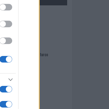
Mario Malu
Paolo Pinna
Martina Agostina Diturco
I nostri cari
I nostri cari