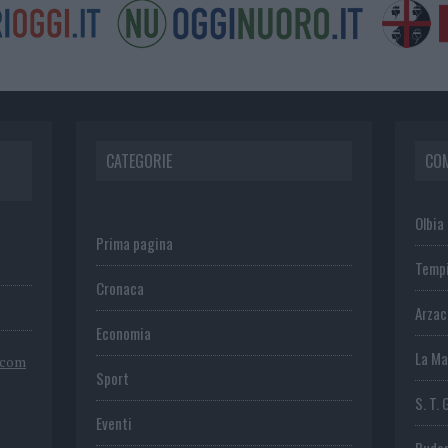
CATEGORIE
CO
Olbia
Prima pagina
Temp
Cronaca
Arza
Economia
La Ma
.com
Sport
S. T. 
Eventi