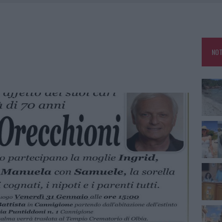
HE IL CENTRO ACCOGLIENZA MINORI CHIUDE
RO SPACCIO E DEGRADO: ESPLODE LA PROTESTA
SCEGLIERE LA SOLUZIONE IDEALE PER LA CASA E L’UFFICIO
NOT
KEND A OLBIA E IN GALLURA