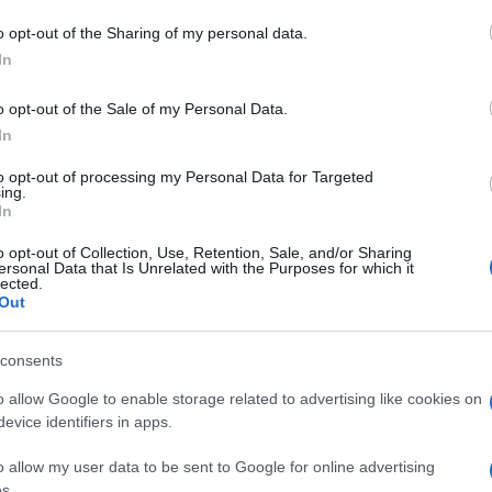
o opt-out of the Sharing of my personal data.
ime news da
Google News
In
o opt-out of the Sale of my Personal Data.
In
to opt-out of processing my Personal Data for Targeted
ing.
In
dente
Prossimo articolo
o opt-out of Collection, Use, Retention, Sale, and/or Sharing
ersonal Data that Is Unrelated with the Purposes for which it
lected.
Out
consents
o allow Google to enable storage related to advertising like cookies on
evice identifiers in apps.
o allow my user data to be sent to Google for online advertising
s.