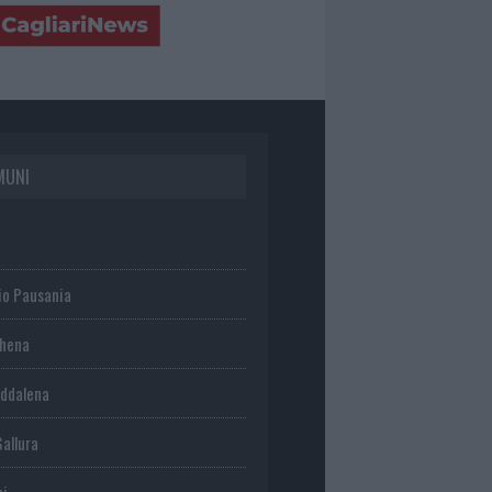
MUNI
io Pausania
chena
ddalena
Gallura