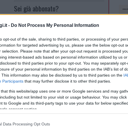
Sei già abbonato?
Puoi effettuare l'accesso andando
i.it -
Do Not Process My Personal Information
l sito o cliccando
qui
to opt-out of the sale, sharing to third parties, or processing of your per
formation for targeted advertising by us, please use the below opt-out s
r selection. Please note that after your opt-out request is processed y
eing interest-based ads based on personal information utilized by us or
disclosed to third parties prior to your opt-out. You may separately opt-
lazioni, i tuoi video e le tue foto
losure of your personal information by third parties on the IAB’s list of
ro +39 345 356 7512
. This information may also be disclosed by us to third parties on the
IA
Participants
that may further disclose it to other third parties.
 that this website/app uses one or more Google services and may gath
including but not limited to your visit or usage behaviour. You may click 
eale?
 to Google and its third-party tags to use your data for below specifi
gram di GalluraOggi.it
ogle consent section.
l Data Processing Opt Outs
NEC