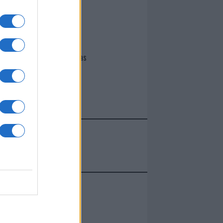
I nostri cari
Giovannimaria Cabras