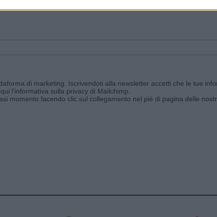
ggi e ricevi le nostre email periodiche contenenti le ultime notizie pubbli
aforma di marketing. Iscrivendoti alla newsletter accetti che le tue info
qui l'informativa sulla privacy di Mailchimp
.
siasi momento facendo clic sul collegamento nel piè di pagina delle nostr