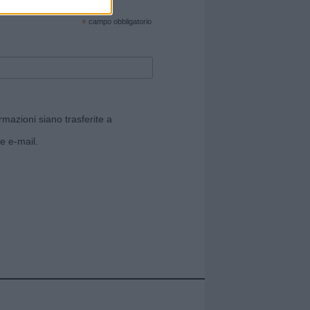
cate sul sito web!
*
campo obbligatorio
rmazioni siano trasferite a
e e-mail.